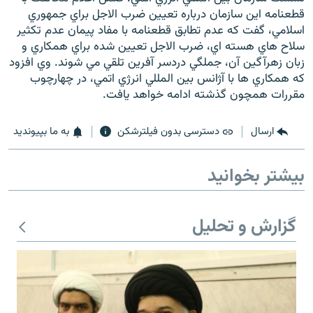
قطعنامه اين سازمان درباره تعيين ضرب الاجل براي جمهوري
اسلامي، گفت که عدم تطابق قطعنامه با مفاد پيمان عدم تکثير
سلاح هاي هسته اي، ضرب الاجل تعيين شده براي همکاري و
زبان زهرآگين آن، جملگي دردسر آفرين تلقي مي شوند. وي افزود
که همکاري ها با آژانس بين المللي انرژي اتمي، در چهارچوب
مقررات همچون گذشته ادامه خواهد يافت.
ارسال
دسترسی بدون فیلترشکن
به ما بپیوندید
بیشتر بخوانید
گزارش و تحلیل