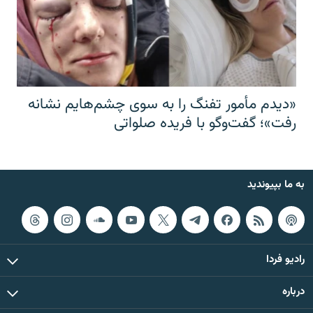
«دیدم مأمور تفنگ را به سوی چشم‌هایم نشانه
رفت»؛ گفت‌و‌گو با فریده صلواتی
به ما بپیوندید
رادیو فردا
درباره