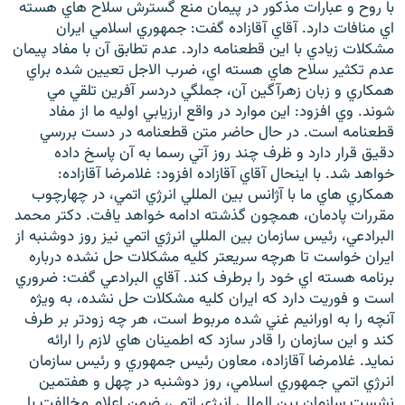
با روح و عبارات مذکور در پيمان منع گسترش سلاح هاي هسته
اي منافات دارد. آقاي آقازاده گفت: جمهوري اسلامي ايران
مشکلات زيادي با اين قطعنامه دارد. عدم تطابق آن با مفاد پيمان
عدم تکثير سلاح هاي هسته اي، ضرب الاجل تعيين شده براي
همکاري و زبان زهرآگين آن، جملگي دردسر آفرين تلقي مي
زبان‌های دیگر
شوند. وي افزود: اين موارد در واقع ارزيابي اوليه ما از مفاد
قطعنامه است. در حال حاضر متن قطعنامه در دست بررسي
دقيق قرار دارد و ظرف چند روز آتي رسما به آن پاسخ داده
خواهد شد. با اينحال آقاي آقازاده افزود: غلامرضا آقازاده:
همکاري هاي ما با آژانس بين المللي انرژي اتمي، در چهارچوب
مقررات پادمان، همچون گذشته ادامه خواهد يافت. دکتر محمد
البرادعي، رئيس سازمان بين المللي انرژي اتمي نيز روز دوشنبه از
ايران خواست تا هرچه سريعتر کليه مشکلات حل نشده درباره
برنامه هسته اي خود را برطرف کند. آقاي البرادعي گفت: ضروري
است و فوريت دارد که ايران کليه مشکلات حل نشده، به ويژه
آنچه را به اورانيم غني شده مربوط است، هر چه زودتر بر طرف
کند و اين سازمان را قادر سازد که اطمينان هاي لازم را ارائه
نمايد. غلامرضا آقازاده، معاون رئيس جمهوري و رئيس سازمان
انرژي اتمي جمهوري اسلامي، روز دوشنبه در چهل و هفتمين
نشست سازمان بين المللي انرژي اتمي، ضمن اعلام مخالفت با