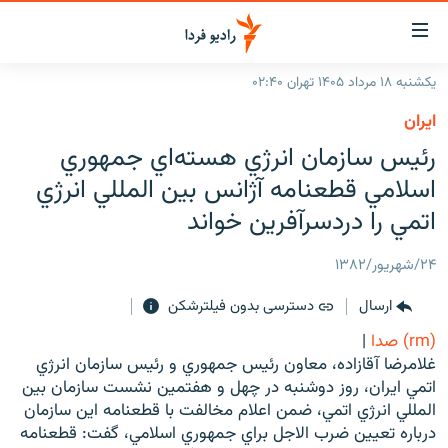
ینک‌های
ابلیت
سترسی
یکشنبه ۱۸ مرداد ۱۴۰۵ تهران ۰۲:۴۰
ازگشت
صفحه اصلی
ايران
ازگشت
ایران
رئيس سازمان انرژي هسته‌اي جمهوري
ه
نوی
جهان
اسلامي قطعنامه آژانس بين المللي انرژي
صلی
رادیو
اتمي را دردسرآفرين خواند
فتن
ه
پادکست
انتخاب کنید و بشنوید
۲۴/شهریور/۱۳۸۲
فحه
چندرسانه‌ای
برنامه‌های رادیویی
ستجو
ارسال
دسترسی بدون فیلترشکن
زنان فردا
فرکانس‌ها
گزارش‌های تصویری
(rm) صدا
|
گزارش‌های ویدئویی
غلامرضا آقازاده، معاون رئيس جمهوري و رئيس سازمان انرژي
English
اتمي ايران، روز دوشنبه در چهل و هفتمين نشست سازمان بين
المللي انرژي اتمي، ضمن اعلام مخالفت با قطعنامه اين سازمان
به ما بپیوندید
درباره تعيين ضرب الاجل براي جمهوري اسلامي، گفت: قطعنامه