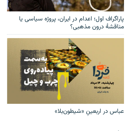
پاراگراف اول؛ اعدام در ایران، پروژه سیاسی یا
مناقشهٔ درون مذهبی؟
عباس در اربعینِ «شیطون‌بلا»