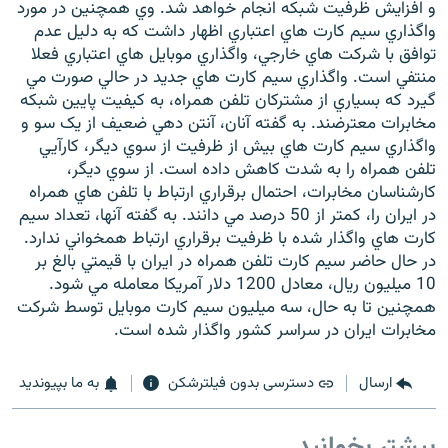
و افزايش ظرفيت شبکه انجام خواهد شد. وي همچنين در مورد
واگذاري سيم کارت هاي اعتباري اظهار داشت که به دليل عدم
توافق با شرکت هاي خارجي، واگذاري موبايل هاي اعتباري فعلا
منتفي است. واگذاري سيم کارت هاي جديد در حالي صورت مي
گيرد که بسياري از مشترکان تلفن همراه، به کيفيت پايين شبکه
زبان‌های دیگر
مخابرات معترضند. به گفته آنان، آنتن دهي ضعيف از يک سو و
واگذاري سيم کارت هاي بيش از ظرفيت از سوي ديگر، کارآيي
تلفن همراه را به شدت کاهش داده است. از سوي ديگر،
کارشناسان مخابرات، احتمال برقراري ارتباط با تلفن هاي همراه
در ايران را، کمتر از 50 درصد مي دانند. به گفته آنها، تعداد سيم
کارت هاي واگذار شده با ظرفيت برقراري ارتباط همخواني ندارد.
در حال حاضر سيم کارت تلفن همراه در ايران با قيمتي بالغ بر
10 ميليون ريال، معادل 1200 دلار آمريکا معامله مي شود.
همچنين تا به حال، سه ميليون سيم کارت موبايل توسط شرکت
مخابرات ايران در سراسر کشور واگذار شده است.
ارسال
دسترسی بدون فیلترشکن
به ما بپیوندید
بیشتر بخوانید