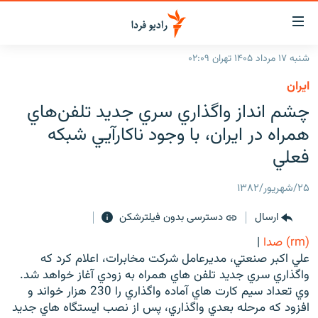
ینک‌های
ابلیت
سترسی
شنبه ۱۷ مرداد ۱۴۰۵ تهران ۰۲:۰۹
ازگشت
صفحه اصلی
ايران
ازگشت
ایران
چشم انداز واگذاري سري جديد تلفن‌هاي
ه
نوی
جهان
همراه در ايران، با وجود ناکارآيي شبکه
صلی
رادیو
فعلي
فتن
ه
پادکست
انتخاب کنید و بشنوید
۲۵/شهریور/۱۳۸۲
فحه
چندرسانه‌ای
برنامه‌های رادیویی
ستجو
ارسال
دسترسی بدون فیلترشکن
زنان فردا
فرکانس‌ها
گزارش‌های تصویری
(rm) صدا
|
گزارش‌های ویدئویی
علي اکبر صنعتي، مديرعامل شرکت مخابرات، اعلام کرد که
English
واگذاري سري جديد تلفن هاي همراه به زودي آغاز خواهد شد.
وي تعداد سيم کارت هاي آماده واگذاري را 230 هزار خواند و
به ما بپیوندید
افزود که مرحله بعدي واگذاري، پس از نصب ايستگاه هاي جديد