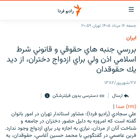
ینک‌های
ابلیت
سترسی
جمعه ۱۶ مرداد ۱۴۰۵ تهران ۲۰:۵۹
ازگشت
صفحه اصلی
ايران
ازگشت
ایران
بررسي جنبه هاي حقوقي و قانوني شرط
ه
نوی
جهان
اسلامي اذن ولي براي ازدواج دختران، از ديد
صلی
رادیو
يك حقوقدان
فتن
ه
پادکست
انتخاب کنید و بشنوید
۲۷/شهریور/۱۳۸۲
فحه
چندرسانه‌ای
برنامه‌های رادیویی
ستجو
ارسال
دسترسی بدون فیلترشکن
زنان فردا
فرکانس‌ها
گزارش‌های تصویری
(rm) صدا
|
گزارش‌های ویدئویی
علي سجادي (راديو فردا): مشاور استاندار تهران در امور بانوان
English
گفته است که امروزه به دليل حضور دختران در جامعه و
شناخت آنان از مردان، نيازي به اجازه پدر براي ازدواج وجود ندارد.
به ما بپیوندید
فرين عاصمي در گفتگويي با محمد حسين آغاسي، حقوقدان، به