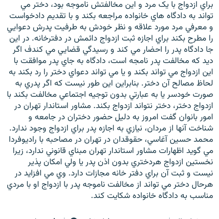
براي ازدواج با يک مرد و اين مخالفتش ناموجه بود، دختر مي
تواند به دادگاه هاي خانواده مراجعه بکند و با تقديم دادخواست
و معرفي مرد مورد علاقه و نظر خودش به طرفيت پدرش دعوايي
را مطرح بکند براي اجازه ثبت ازدواج دائمش در دفترخانه. در اين
جا دادگاه پدر را احضار مي کند و رسيدگي قضايي مي کندف اگر
ديد که مخالفت پدر نامجه است، دادگاه به جاي پدر موافقت با
اين ازدواج مي تواند بکند و يا مي تواند دعواي دختر را رد بکند به
لحاظ مصالح آن دختر. بنابراين اين طور نيست که اگر پدري به
صورت خودسر يا به عبارتي بدون توجيه اجتماعي مخالفت بکند با
ازدواج دختر، دختر نتواند ازدواج بکند. مشاور استاندار تهران در
امور بانوان گفت امروز به دليل حضور دختران در جامعه و
شناخت آنها از مردان، نيازي به اجازه پدر براي ازدواج وجود ندارد.
محمد حسين آغاسي، حقوقدان در تهران در مصاحبه با راديوفردا
مي گويد اظهارات مشاور استاندار تهران مبناي قانوني ندارد، زيرا
نخستين ازدواج هردختري بدون اذن پدر يا ولي امكان پذير
نيست و ثبت آن براي دفتر خانه مجازات دارد. وي مي افزايد در
هرحال دختر مي تواند از مخالفت ناموجه پدر با ازدواج او با مردي
مناسب به دادگاه خانواده شكايت كند.