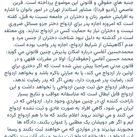
جنبه هاي حقوقي و قانوني اين موضوع پرداخته است. فرين
عاصمي (راديو فردا): مشاور استاندار تهران در امور بانوان با اشاره
به افزايش حضور زنان و دختران در جامعه نسبت به قبل، کفته
است که امروزه اجازه پدر براي ازدواج دختر جزو مسائل ضروري
نيست و دختران نياز به حمايت کسي در ازدواج ندارند. وي معتقد
زبان‌های دیگر
است در گذشته به دليل نبود شناخت دختران از جنس مرد و
عدم آگاهيشان از شرايط ازدواج، اجازه پدر واجب بوده است.
محمدحسين آغاسي درباره امکان پذيرش چنين قانوني مي گويد:
محمد حسين آغاسي (حقوقدان): اولا در مقررات فقهي و در
قانون مدني صراحتا پيش بيني شده است که اگر دختري براي
اولين بار ازدواج مي کند، يا به عبارتي باکره باشد و بخواهد ازدواج
کند، رضايت پدر ضرورت دارد، يعني اگر که پدر رضايت ندهد،
سردفتر ازدواج حق ثبت چنين ازدواجي را نخواهد داشت و اين
ازدواج قابل ابطال است که متاسفانه عواقب و نتايج بسيار
ناراحت کننده اي در چنين مواردي وجود دارد. ازدواجي که در
ايران مي شود، گاهي افراد به صورت عادي و ثبت نشده ازدواج
مي کنند و مي توانند بروند اعلام بکنند که ما با هم ازدواج کرده
ايم و اگر هر دويشان يک مطلبي را عنوان بکنند، دادگاه ها
مجبورند بپذيرند و در مواردي که مي خواهند ثبت بکنند و رسما
اين ازدواج در دفترخانه ازدواج ثبت بشود و براي آنان سند نکاحيه