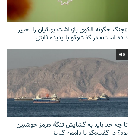
«جنگ چگونه الگوی بازداشت بهائیان را تغییر
داده است» در گفت‌وگو با پدیده ثابتی
تا چه حد باید به گشایش تنگهٔ هرمز خوشبین
بود؟ در گفت‌وگو با دامون گلریز