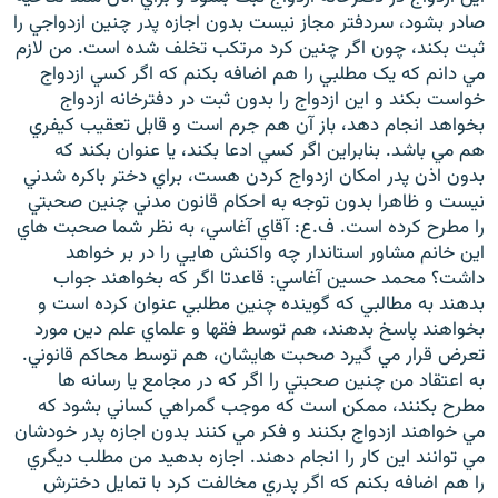
صادر بشود، سردفتر مجاز نيست بدون اجازه پدر چنين ازدواجي را
ثبت بکند، چون اگر چنين کرد مرتکب تخلف شده است. من لازم
مي دانم که يک مطلبي را هم اضافه بکنم که اگر کسي ازدواج
خواست بکند و اين ازدواج را بدون ثبت در دفترخانه ازدواج
بخواهد انجام دهد، باز آن هم جرم است و قابل تعقيب کيفري
هم مي باشد. بنابراين اگر کسي ادعا بکند، يا عنوان بکند که
بدون اذن پدر امکان ازدواج کردن هست، براي دختر باکره شدني
نيست و ظاهرا بدون توجه به احکام قانون مدني چنين صحبتي
را مطرح کرده است. ف.ع: آقاي آغاسي، به نظر شما صحبت هاي
اين خانم مشاور استاندار چه واکنش هايي را در بر خواهد
داشت؟ محمد حسين آغاسي: قاعدتا اگر که بخواهند جواب
بدهند به مطالبي که گوينده چنين مطلبي عنوان کرده است و
بخواهند پاسخ بدهند، هم توسط فقها و علماي علم دين مورد
تعرض قرار مي گيرد صحبت هايشان، هم توسط محاکم قانوني.
به اعتقاد من چنين صحبتي را اگر که در مجامع يا رسانه ها
مطرح بکنند، ممکن است که موجب گمراهي کساني بشود که
مي خواهند ازدواج بکنند و فکر مي کنند بدون اجازه پدر خودشان
مي توانند اين کار را انجام دهند. اجازه بدهيد من مطلب ديگري
را هم اضافه بکنم که اگر پدري مخالفت کرد با تمايل دخترش