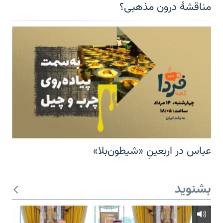
مناقشهٔ درون مذهبی؟
عباس در اربعینِ «شیطون‌بلا»
بشنوید