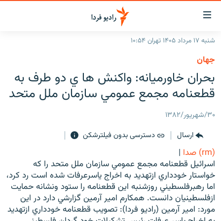
ینک‌های
ابلیت
سترسی
شنبه ۱۷ مرداد ۱۴۰۵ تهران ۱۰:۵۴
ازگشت
صفحه اصلی
جهان
ازگشت
ایران
بحران خاورميانه: واكنش ها ي دو طرف به
ه
نوی
جهان
قطعنامه مجمع عمومي سازمان ملل متحد
صلی
رادیو
فتن
۳۰/شهریور/۱۳۸۲
ه
پادکست
انتخاب کنید و بشنوید
فحه
ارسال
دسترسی بدون فیلترشکن
چندرسانه‌ای
برنامه‌های رادیویی
ستجو
(rm) صدا
|
زنان فردا
فرکانس‌ها
گزارش‌های تصویری
اسرائيل قطعنامه مجمع عمومي سازمان ملل متحد را که
خواستار خودداري ازتهديد به اخراج ياسرعرفات شده است رد کرد،
گزارش‌های ویدئویی
English
اما رهبرفلسطيني روزشنبه اين قطعنامه را ستود ونشانه حمايت
ازفلسطينيان دانست. همکارم امير آرمين گزارشي دارد در اين
مورد: امير آرمين (راديو فردا): تصويب قطعنامه خودداري ازتهديد
به ما بپیوندید
به اخراج ياسر عرفات رئيس تشکيلات خود گردان فلسطيني