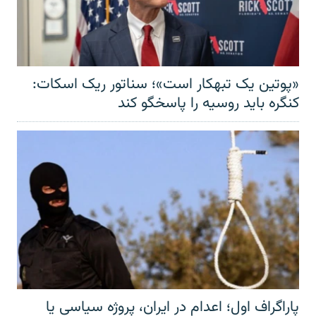
«پوتین یک تبهکار است»؛ سناتور ریک اسکات:
کنگره باید روسیه را پاسخگو کند
پاراگراف اول؛ اعدام در ایران، پروژه سیاسی یا