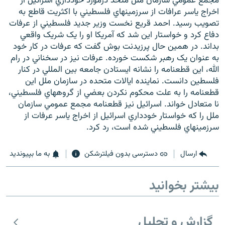
مجمع عمومي سازمان ملل متحد درمورد خودداري اسرائيل از
اخراج ياسر عرافات از سرزمينهاي فلسطيني با اکثريت قاطع به
تصويب رسيد. احمد قريع نخست وزير جديد فلسطيني از عرفات
دفاع کرد و خواستار اين شد که آمريکا او را يک شريک واقعي
بداند. در همين حال پرزيدنت بوش گفت که عرفات در کار خود
به عنوان يک رهبر شکست خورده. عرفات نيز در سخناني در رام
الله، اين قطعنامه را نشانه ايستادن جامعه بين المللي در کنار
فلسطين دانست. نماينده ايالات متحده در سازمان ملل اين
قطعنامه را به علت محکوم نکردن بعضي از گروههاي فلسطيني،
نا متعادل خواند. اسرائيل نيز قطعنامه مجمع عمومي سازمان
ملل را که خواستار خودداري اسرائيل از اخراج ياسر عرفات از
سرزمينهاي فلسطيني شده است، رد کرد.
ارسال
دسترسی بدون فیلترشکن
به ما بپیوندید
بیشتر بخوانید
گزارش و تحلیل