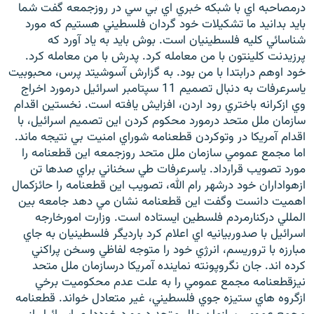
درمصاحبه اي با شبکه خبري اي بي سي در روزجمعه گفت شما
بايد بدانيد ما تشکيلات خود گردان فلسطيني هستيم که مورد
شناسائي کليه فلسطينيان است. بوش بايد به ياد آورد که
پرزيدنت کلينتون با من معامله کرد. پدرش با من معامله کرد.
خود اوهم درابتدا با من بود. به گزارش آسوشيتد پرس، محبوبيت
ياسرعرفات به دنبال تصميم 11 سپتامبر اسرائيل درمورد اخراج
وي ازکرانه باختري رود اردن، افزايش يافته است. نخستين اقدام
سازمان ملل متحد درمورد محکوم کردن اين تصميم اسرائيل، با
اقدام آمريکا در وتوکردن قطعنامه شوراي امنيت بي نتيجه ماند.
اما مجمع عمومي سازمان ملل متحد روزجمعه اين قطعنامه را
مورد تصويب قرارداد. ياسرعرفات طي سخناني براي صدها تن
ازهواداران خود درشهر رام الله، تصويب اين قطعنامه را حائزکمال
اهميت دانست وگفت اين قطعنامه نشان مي دهد جامعه بين
المللي درکنارمردم فلسطين ايستاده است. وزارت امورخارجه
اسرائيل با صدوربيانيه اي اعلام کرد بارديگر فلسطينيان به جاي
مبارزه با تروريسم، انرژي خود را متوجه لفاظي وسخن پراکني
کرده اند. جان نگروپونته نماينده آمريکا درسازمان ملل متحد
نيزقطعنامه مجمع عمومي را به علت عدم محکوميت برخي
ازگروه هاي ستيزه جوي فلسطيني، غير متعادل خواند. قطعنامه