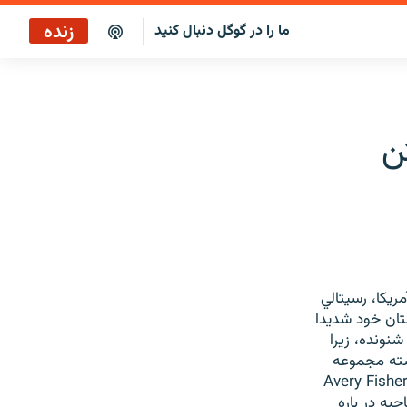
زنده
ما را در گوگل دنبال کنید
بازپخش کافه فردا
پخش رادیویی
ن
پخش آنلاین
پخش ماهواره‌ای
ريكا، رسيتالي
تان خود شديدا
نونده، زيرا
شته مجموعه
نسرتهائي را در كارنگي هال اجرا كرد و در 30 سپتامبر براي نخستين بار در تالار عظيم Avery Fisher
حبه در باره