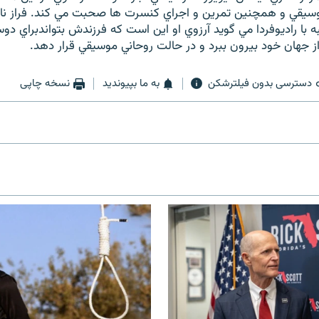
سيقي و همچنين تمرين و اجراي كنسرت ها صحبت مي كند. فراز نا
 با راديوفردا مي گويد آرزوي او اين است كه فرزندش بتواندبراي د
ز جهان خود بيرون ببرد و در حالت روحاني موسيقي قرار دهد.
دسترسی بدون فیلترشکن
به ما بپیوندید
نسخه چاپی