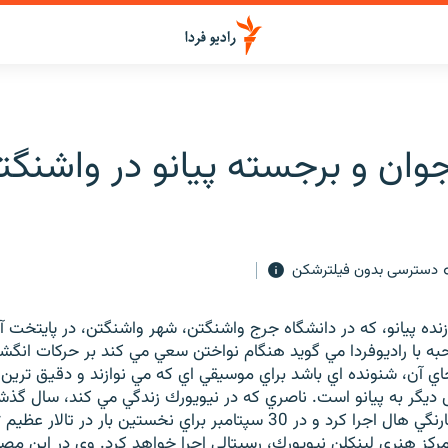
جوان و برجسته پيانو در واشنگت
دسترسی بدون فیلترشکن
نده پيانو، كه در دانشگاه جرج واشنگتن، شهر واشنگتن، در پايتخت آم
حبه با راديوفردا مي گويد هنگام نواختن سعي مي كند بر حركات انگش
جاي آن، شنونده اي باشد براي موسيقي اي كه مي نوازند و دقيق ترين ش
 ديگر به پيانو است. ناصري كه در نيويورك زندگي مي كند، سال گذ
ك
ه مركز هنري لينكلن نيويورك، رسيتالي اجرا خواهد كرد. وي در اين مصا