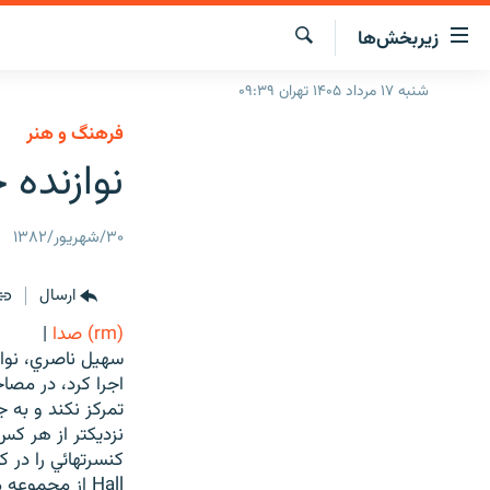
ینک‌های
زیربخش‌ها
ابلیت
سترسی
جستجو
شنبه ۱۷ مرداد ۱۴۰۵ تهران ۰۹:۳۹
صفحه اصلی
ازگشت
فرهنگ و هنر
ایران
ازگشت
نوازنده 
ه
جهان
نوی
صلی
رادیو
۳۰/شهریور/۱۳۸۲
فتن
پادکست
انتخاب کنید و بشنوید
ه
فحه
چندرسانه‌ای
ارسال
برنامه‌های رادیویی
ستجو
(rm) صدا
|
زنان فردا
فرکانس‌ها
گزارش‌های تصویری
سهيل ناصري، نواز
گزارش‌های ویدئویی
اجرا كرد، در مصا
تمركز نكند و به 
نزديكتر از هر كس
Hall از مجموع