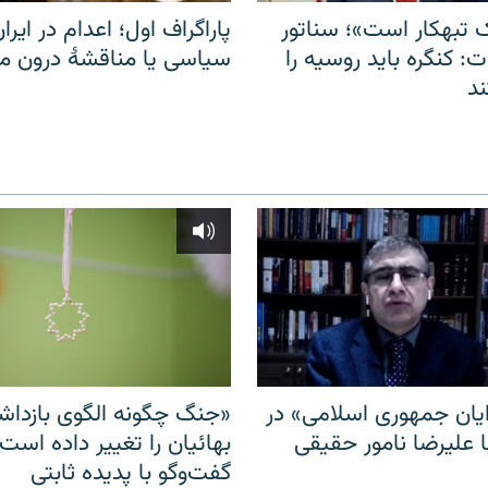
 تبهکار است»؛ سناتور
پاراگراف اول؛ اعدام در ایران
: کنگره باید روسیه را
سیاسی یا مناقشهٔ درون 
د
ایان جمهوری اسلامی» در
«جنگ چگونه الگوی بازدا
ا علیرضا نامور حقیقی
بهائیان را تغییر داده است
گفت‌وگو با پدیده ثابتی