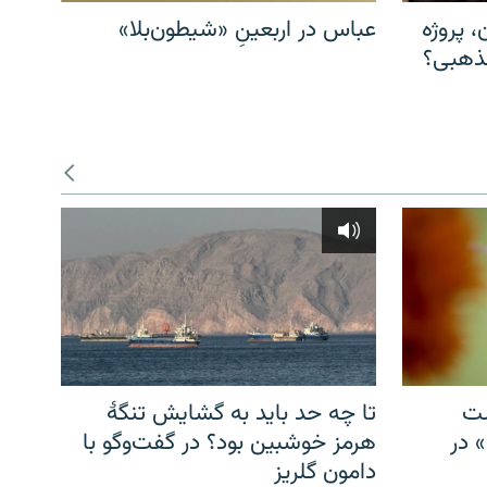
، پروژه
عباس در اربعینِ «شیطون‌بلا»
مذهبی؟
شت
تا چه حد باید به گشایش تنگهٔ
» در
هرمز خوشبین بود؟ در گفت‌وگو با
دامون گلریز