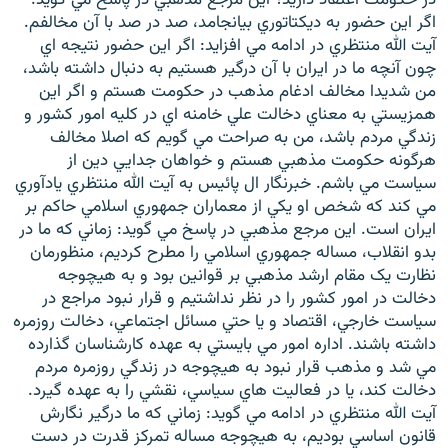
اگر اين حضور به ديکتاتوري بيانجامد، صد در صد با آن مخالفم.
آيت الله منتظري در ادامه مي افزايد: اگر اين حضور نتيجه اي
چون آنچه ما در ايران با آن درگير هستيم به دنبال داشته باشد،
من شديدا مخالف ادغام مذهب در حکومت هستم و اگر اين
همزيستي به معناي دخالت علي خامنه اي در کليه امور کشور و
زبان‌های دیگر
زندگي مردم باشد، من به صراحت مي گويم که اصلا مخالف
هرگونه حکومت مذهبي هستم و خواهان جدايي دين از
سياست مي باشم. خبرنگار ال پائيس به آيت الله منتظري يادآوري
مي کند که شخص او يکي از معماران جمهوري اسلامي حاکم بر
ايران است. اين مرجع مذهبي در پاسخ مي گويد: زماني که ما در
بدو انقلاب، مساله جمهوري اسلامي را مطرح کرديم، منظورمان
نظارت يک مقام ارشد مذهبي بر قوانين بود و به هيچوجه
دخالت در امور کشور را در نظر نداشتيم و قرار نبود مراجع در
سياست خارجي، اقتصاد و يا حتي مسائل اجتماعي، دخالت روزمره
داشته باشند. اداره امور مي بايستي به عهده کارشناسان گذارده
مي شد و مذهب قرار نبود به هيچوجه در زندگي روزمره مردم
دخالت کند، يا در فعاليت هاي سياسي، نقشي را به عهده گيرد.
آيت الله منتظري در ادامه مي گويد: زماني که ما درگير نگارش
قانون اساسي بوديم، به هيچوجه مساله تمرکز قدرت در دست