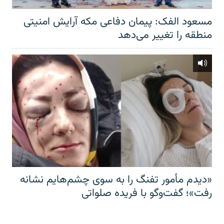
مسعود الفک: پیمان دفاعی مکه آرایش امنیتی
منطقه را تغییر می‌دهد
«دیدم مأمور تفنگ را به سوی چشم‌هایم نشانه
رفت»؛ گفت‌و‌گو با فریده صلواتی