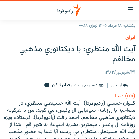
ینک‌های
ابلیت
سترسی
یکشنبه ۱۸ مرداد ۱۴۰۵ تهران ۰۰:۱۸
ازگشت
صفحه اصلی
ايران
ازگشت
ایران
آيت الله منتظري: با ديکتاتوري مذهبي
ه
نوی
جهان
مخالفم
صلی
رادیو
فتن
۳۱/شهریور/۱۳۸۲
ه
پادکست
انتخاب کنید و بشنوید
فحه
ارسال
دسترسی بدون فیلترشکن
چندرسانه‌ای
برنامه‌های رادیویی
ستجو
(rm) صدا
|
زنان فردا
فرکانس‌ها
گزارش‌های تصویری
کيوان حسيني (راديوفردا): آيت الله حسينعلي منتظري، در
مصاحبه با روزنامه اسپانيايي ال پائيس، مي گويد: من با هرگونه
گزارش‌های ویدئویی
English
ديکتاتوري مذهبي مخالفم. احمد رافت (راديوفردا): فرستاده ويژه
روزنامه ال پائيس، مهمترين نشريه اسپانيا، به شهر قم، ابتدا از
آيت الله حسينعلي منتظري مي پرسد: آيا شما به حضور مذهب
به ما بپیوندید
در حکومت اعتقاد داريد؟ اين مرجع مذهبي در پاسخ مي گويد: