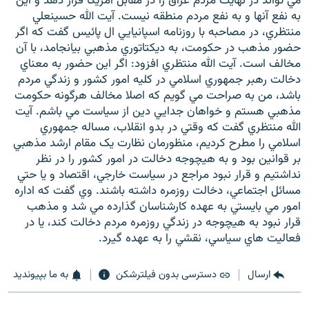
مي تواند در نهايت مردم عراق را در مقابل آمريکا قرار دهد و اين
به نفع آنها و به نفع مردم منطقه نيست. آيت الله حسينعلي
منتظري، در مصاحبه با روزنامه اسپانيايي ال پائيس گفت که اگر
حضور مذهب در حکومت، به ديکتاتوري مذهبي بيانجامد، با آن
مخالف است. آيت الله منتظري افزود: اگر اين حضور به معناي
دخالت رهبر جمهوري اسلامي در کليه امور کشور و زندگي مردم
باشد، من به صراحت مي گويم که اصلا مخالف هرگونه حکومت
مذهبي هستم و خواهان جدايي دين از سياست مي باشم. آيت
الله منتظري گفت که وقتي در بدو انقلاب، مساله جمهوري
اسلامي را مطرح کرديم، منظورمان نظارت يک مقام ارشد مذهبي
بر قوانين بود و به هيچوجه دخالت در امور کشور را در نظر
نداشتيم و قرار نبود مراجع در سياست خارجي، اقتصاد و يا حتي
مسائل اجتماعي، دخالت روزمره داشته باشند. وي گفت که اداره
امور مي بايستي به عهده کارشناسان گذارده مي شد و مذهب
قرار نبود به هيچوجه در زندگي روزمره مردم دخالت کند، يا در
فعاليت هاي سياسي، نقشي را به عهده گيرد.
ارسال
دسترسی بدون فیلترشکن
به ما بپیوندید