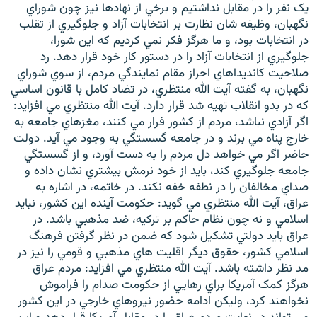
يک نفر را در مقابل نداشتيم و برخي از نهادها نيز چون شوراي
نگهبان، وظيفه شان نظارت بر انتخابات آزاد و جلوگيري از تقلب
در انتخابات بود، و ما هرگز فکر نمي کرديم که اين شورا،
جلوگيري از انتخابات آزاد را در دستور کار خود قرار دهد. رد
صلاحيت کانديداهاي احراز مقام نمايندگي مردم، از سوي شوراي
نگهبان، به گفته آيت الله منتظري، در تضاد کامل با قانون اساسي
که در بدو انقلاب تهيه شد قرار دارد. آيت الله منتظري مي افزايد:
اگر آزادي نباشد، مردم از کشور فرار مي کنند، مغزهاي جامعه به
خارج پناه مي برند و در جامعه گسستگي به وجود مي آيد. دولت
حاضر اگر مي خواهد دل مردم را به دست آورد، و از گسستگي
جامعه جلوگيري کند، بايد از خود نرمش بيشتري نشان داده و
صداي مخالفان را در نطفه خفه نکند. در خاتمه، در اشاره به
عراق، آيت الله منتظري مي گويد: حکومت آينده اين کشور، نبايد
اسلامي و نه چون نظام حاکم بر ترکيه، ضد مذهبي باشد. در
عراق بايد دولتي تشکيل شود که ضمن در نظر گرفتن فرهنگ
اسلامي کشور، حقوق ديگر اقليت هاي مذهبي و قومي را نيز در
مد نظر داشته باشد. آيت الله منتظري مي افزايد: مردم عراق
هرگز کمک آمريکا براي رهايي از حکومت صدام را فراموش
نخواهند کرد، وليکن ادامه حضور نيروهاي خارجي در اين کشور