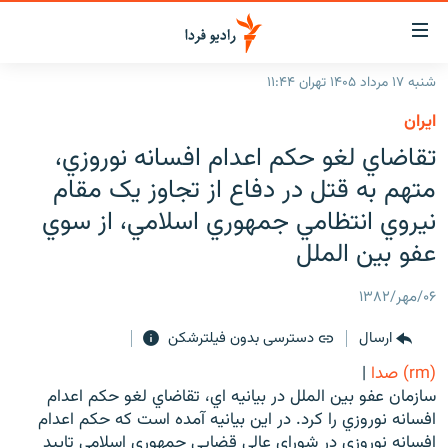
ینک‌های
ابلیت
سترسی
شنبه ۱۷ مرداد ۱۴۰۵ تهران ۱۱:۴۴
ازگشت
صفحه اصلی
ايران
ازگشت
ایران
تقاضاي لغو حکم اعدام افسانه نوروزي،
ه
نوی
جهان
متهم به قتل در دفاع از تجاوز يک مقام
صلی
رادیو
نيروي انتظامي جمهوري اسلامي، از سوي
فتن
ه
عفو بين الملل
پادکست
انتخاب کنید و بشنوید
فحه
چندرسانه‌ای
برنامه‌های رادیویی
ستجو
۰۶/مهر/۱۳۸۲
زنان فردا
فرکانس‌ها
گزارش‌های تصویری
ارسال
دسترسی بدون فیلترشکن
گزارش‌های ویدئویی
(rm) صدا
|
English
سازمان عفو بين الملل در بيانيه اي، تقاضاي لغو حکم اعدام
افسانه نوروزي را کرد. در اين بيانيه آمده است که حکم اعدام
به ما بپیوندید
افسانه نوروزي در شوراي عالي قضايي جمهوري اسلامي تاييد