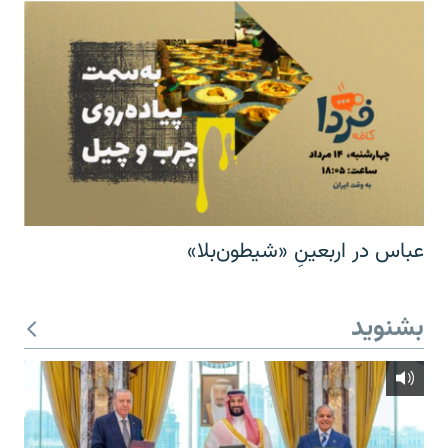
عباس در اربعینِ «شیطون‌بلا»
بشنوید