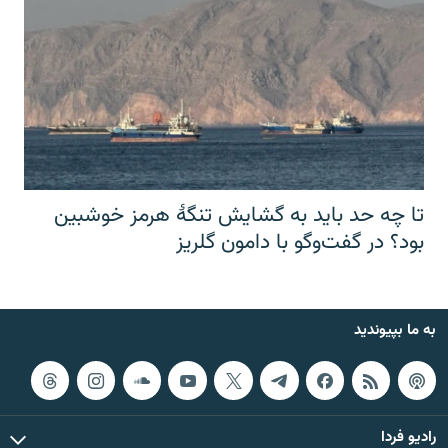
تا چه حد باید به گشایش تنگهٔ هرمز خوشبین
بود؟ در گفت‌وگو با دامون گلریز
به ما بپیوندید
رادیو فردا