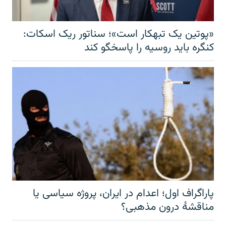
«پوتین یک تبهکار است»؛ سناتور ریک اسکات:
کنگره باید روسیه را پاسخگو کند
پاراگراف اول؛ اعدام در ایران، پروژه سیاسی یا
مناقشهٔ درون مذهبی؟