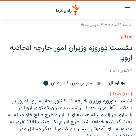
ینک‌های
ابلیت
سترسی
جمعه ۱۶ مرداد ۱۴۰۵ تهران ۰۹:۰۵
ازگشت
صفحه اصلی
جهان
ازگشت
ایران
نشست دوروزه وزيران امور خارجه اتحاديه
ه
نوی
جهان
اروپا
صلی
رادیو
فتن
۰۷/مهر/۱۳۸۲
ه
پادکست
انتخاب کنید و بشنوید
فحه
ارسال
دسترسی بدون فیلترشکن
چندرسانه‌ای
برنامه‌های رادیویی
ستجو
(rm) صدا
|
زنان فردا
فرکانس‌ها
گزارش‌های تصویری
نشست دوروزه وزيران خارجه 15 کشور اتحاديه اروپا امروز در
بروکسل آغاز مي شود. اين نشست ميزان کمکهاي اروپا در
گزارش‌های ویدئویی
English
بازسازي عراق، مساله هسته اي ايران و طرح صلح خاورميانه به
بحث گذاشته خواهد شد. طرح اعزام يک هيئت 200 نفري به
مقدونيه براي آموزش پليس اين کشور از ديگر مسائل مورد
به ما بپیوندید
مذاکره در نشست بروکسل است.