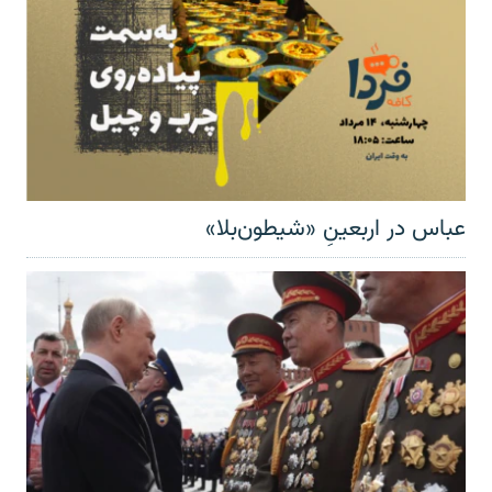
عباس در اربعینِ «شیطون‌بلا»