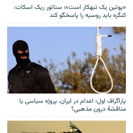
«پوتین یک تبهکار است»؛ سناتور ریک اسکات:
کنگره باید روسیه را پاسخگو کند
پاراگراف اول؛ اعدام در ایران، پروژه سیاسی یا
مناقشهٔ درون مذهبی؟