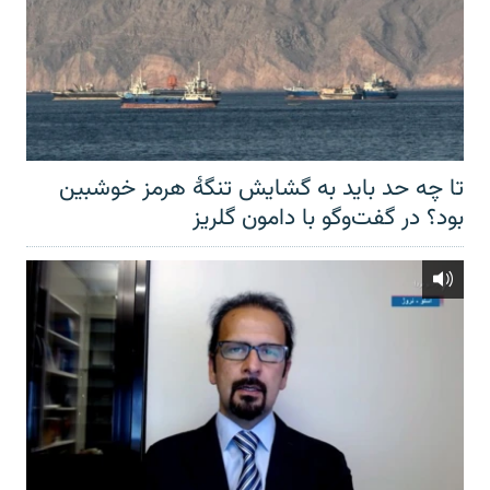
تا چه حد باید به گشایش تنگهٔ هرمز خوشبین
بود؟ در گفت‌وگو با دامون گلریز