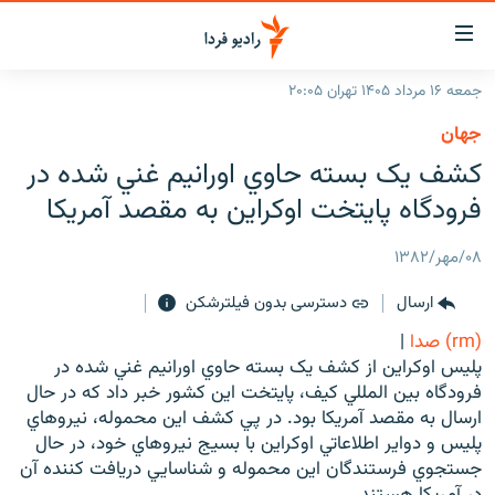
ینک‌های
ابلیت
سترسی
جمعه ۱۶ مرداد ۱۴۰۵ تهران ۲۰:۰۵
ازگشت
صفحه اصلی
جهان
ازگشت
ایران
کشف يک بسته حاوي اورانيم غني شده در
ه
نوی
جهان
فرودگاه پايتخت اوکراين به مقصد آمريکا
صلی
رادیو
فتن
۰۸/مهر/۱۳۸۲
ه
پادکست
انتخاب کنید و بشنوید
فحه
ارسال
دسترسی بدون فیلترشکن
چندرسانه‌ای
برنامه‌های رادیویی
ستجو
(rm) صدا
|
زنان فردا
فرکانس‌ها
گزارش‌های تصویری
پليس اوکراين از کشف يک بسته حاوي اورانيم غني شده در
فرودگاه بين المللي کيف، پايتخت اين کشور خبر داد که در حال
گزارش‌های ویدئویی
English
ارسال به مقصد آمريکا بود. در پي کشف اين محموله، نيروهاي
پليس و دواير اطلاعاتي اوکراين با بسيج نيروهاي خود، در حال
جستجوي فرستندگان اين محموله و شناسايي دريافت کننده آن
به ما بپیوندید
در آمريکا هستند.