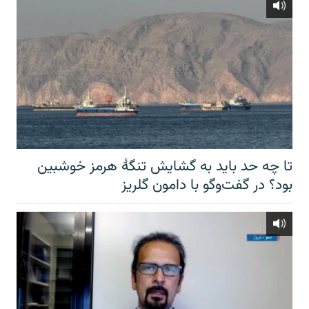
تا چه حد باید به گشایش تنگهٔ هرمز خوشبین
بود؟ در گفت‌وگو با دامون گلریز