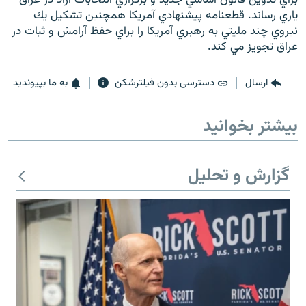
ياري رساند. قطعنامه پيشنهادي آمريكا همچنين تشكيل يك
نيروي چند مليتي به رهبري آمريكا را براي حفظ آرامش و ثبات در
عراق تجويز مي كند.
زبان‌های دیگر
ارسال
دسترسی بدون فیلترشکن
به ما بپیوندید
بیشتر بخوانید
گزارش و تحلیل