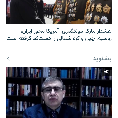
هشدار مارک مونتگمری: آمریکا محور ایران،
روسیه، چین و کره شمالی را دست‌کم گرفته است
بشنوید