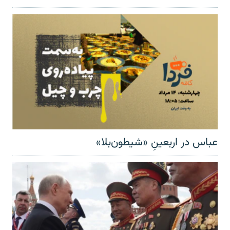
عباس در اربعینِ «شیطون‌بلا»