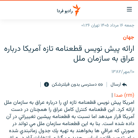
ینک‌های
ابلیت
سترسی
جمعه ۱۶ مرداد ۱۴۰۵ تهران ۰۱:۲۶
ازگشت
صفحه اصلی
جهان
ازگشت
ایران
ارائه پيش نويس قطعنامه تازه آمريكا درباره
ه
نوی
جهان
عراق به سازمان ملل
صلی
رادیو
فتن
۱۰/مهر/۱۳۸۲
ه
پادکست
انتخاب کنید و بشنوید
فحه
ارسال
دسترسی بدون فیلترشکن
چندرسانه‌ای
برنامه‌های رادیویی
ستجو
(rm) صدا
|
زنان فردا
فرکانس‌ها
گزارش‌های تصویری
امريكا پيش نويس قطعنامه تازه اي را درباره عراق به سازمان ملل
ارائه كرد. اين قطعنامه كنترل كامل عراق را همچنان در دست
گزارش‌های ویدئویی
English
آمريكا قرار ميدهد اما نسبت به قطعنامه پيشين تغييراتي در آن
داده شده است. بنا به اين قطعنامه سازمان ملل مي تواند در
صورتي كه عراقي ها بخواهند به تهيه يك جدول زمانبندي شده
به ما بپیوندید
براي تدوين قانون اساسي جديد و برگزاري انتخابات آزاد در عراق