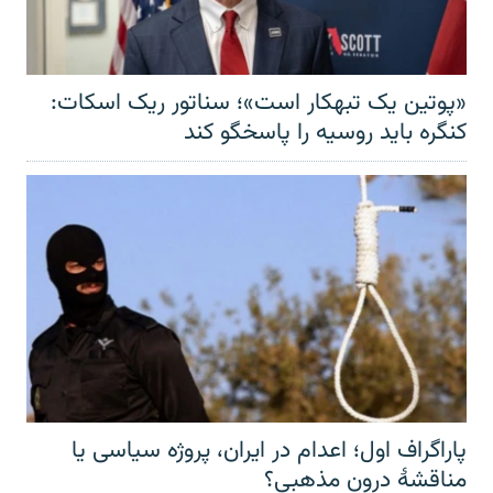
«پوتین یک تبهکار است»؛ سناتور ریک اسکات:
کنگره باید روسیه را پاسخگو کند
پاراگراف اول؛ اعدام در ایران، پروژه سیاسی یا
مناقشهٔ درون مذهبی؟