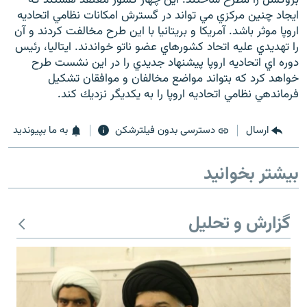
ايجاد چنين مركزي مي تواند در گسترش امكانات نظامي اتحاديه
اروپا موثر باشد. آمريكا و بريتانيا با اين طرح مخالفت كردند و آن
را تهديدي عليه اتحاد كشورهاي عضو ناتو خواندند. ايتاليا، رئيس
دوره اي اتحاديه اروپا پيشنهاد جديدي را در اين نشست طرح
خواهد كرد كه بتواند مواضع مخالفان و موافقان تشكيل
زبان‌های دیگر
فرماندهي نظامي اتحاديه اروپا را به يكديگر نزديك كند.
ارسال
دسترسی بدون فیلترشکن
به ما بپیوندید
بیشتر بخوانید
گزارش و تحلیل