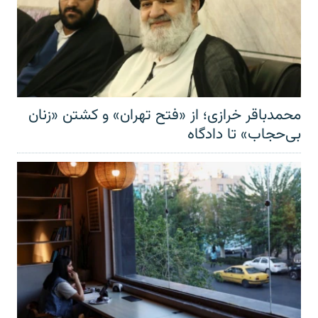
محمدباقر خرازی؛ از «فتح تهران» و کشتن «زنان
بی‌حجاب» تا دادگاه