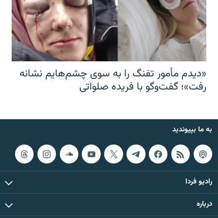
«دیدم مأمور تفنگ را به سوی چشم‌هایم نشانه
رفت»؛ گفت‌و‌گو با فریده صلواتی
به ما بپیوندید
رادیو فردا
درباره