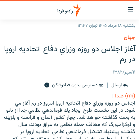
ینک‌های
ابلیت
سترسی
یکشنبه ۱۸ مرداد ۱۴۰۵ تهران ۱۳:۴۷
ازگشت
صفحه اصلی
جهان
ازگشت
ایران
آغاز اجلاس دو روزه وزراي دفاع اتحاديه اروپا
ه
نوی
جهان
در رم
صلی
رادیو
فتن
۱۱/مهر/۱۳۸۲
ه
پادکست
انتخاب کنید و بشنوید
فحه
ارسال
دسترسی بدون فیلترشکن
چندرسانه‌ای
برنامه‌های رادیویی
ستجو
(rm) صدا
|
زنان فردا
فرکانس‌ها
گزارش‌های تصویری
اجلاس دو روزه وزراي دفاع اتحاديه اروپا امروز در رم آغاز مي
شود. در اين نشست طرح ايجاد يك فرماندهي نظامي جدا از ناتو
گزارش‌های ویدئویی
English
به بحث گذاشته خواهد شد. چهار كشور آلمان و فرانسه و بلژيك
و لوكزامبورگ كه مخالف حمله نظامي به عراق بودند، سال
گذشته پيشنهاد تشكيل فرماندهي نظامي اتحاديه اروپا در
به ما بپیوندید
بروكسل را مطرح ساختند. اين چهار كشور معتقد هستند كه