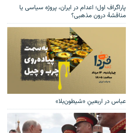
پاراگراف اول؛ اعدام در ایران، پروژه سیاسی یا
مناقشهٔ درون مذهبی؟
عباس در اربعینِ «شیطون‌بلا»