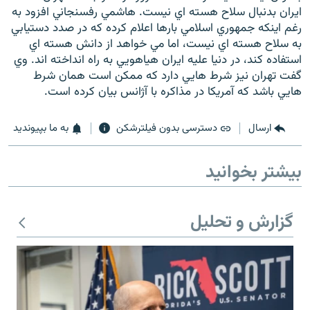
ايران بدنبال سلاح هسته اي نيست. هاشمي رفسنجاني افزود به
رغم اينكه جمهوري اسلامي بارها اعلام كرده كه در صدد دستيابي
به سلاح هسته اي نيست، اما مي خواهد از دانش هسته اي
استفاده كند، در دنيا عليه ايران هياهويي به راه انداخته اند. وي
گفت تهران نيز شرط هايي دارد كه ممكن است همان شرط
زبان‌های دیگر
هايي باشد كه آمريكا در مذاكره با آژانس بيان كرده است.
ارسال
دسترسی بدون فیلترشکن
به ما بپیوندید
بیشتر بخوانید
گزارش و تحلیل