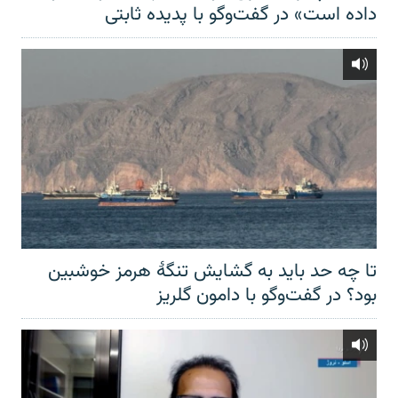
داده است» در گفت‌وگو با پدیده ثابتی
تا چه حد باید به گشایش تنگهٔ هرمز خوشبین
بود؟ در گفت‌وگو با دامون گلریز