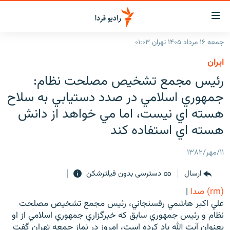
ینک‌های
ابلیت
سترسی
جمعه ۱۶ مرداد ۱۴۰۵ تهران ۰۱:۰۳
ازگشت
صفحه اصلی
ايران
ازگشت
ایران
رئيس مجمع تشخيص مصلحت نظام:
ه
نوی
جهان
جمهوري اسلامي در صدد دستيابي به سلاح
صلی
رادیو
هسته اي نيست، اما مي خواهد از دانش
فتن
ه
هسته اي استفاده كند
پادکست
انتخاب کنید و بشنوید
فحه
چندرسانه‌ای
برنامه‌های رادیویی
ستجو
۱۱/مهر/۱۳۸۲
زنان فردا
فرکانس‌ها
گزارش‌های تصویری
ارسال
دسترسی بدون فیلترشکن
گزارش‌های ویدئویی
(rm) صدا
|
English
علي اكبر هاشمي رفسنجاني، رئيس مجمع تشخيص مصلحت
نظام و رئيس جمهوري سابق كه خبرگزاري جمهوري اسلامي از او
به ما بپیوندید
بعنوان آيت الله ياد كرده است، امروز در نماز جمعه تهران گفت