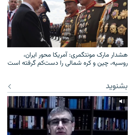
هشدار مارک مونتگمری: آمریکا محور ایران،
روسیه، چین و کره شمالی را دست‌کم گرفته است
بشنوید