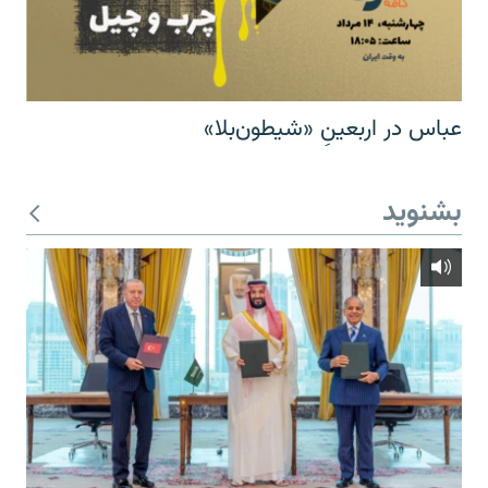
عباس در اربعینِ «شیطون‌بلا»
بشنوید