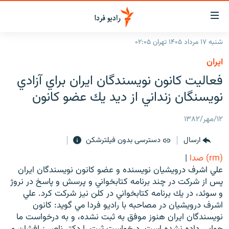
ینک‌های
ابلیت
سترسی
شنبه ۱۷ مرداد ۱۴۰۵ تهران ۰۲:۰۵
ازگشت
صفحه اصلی
ايران
ازگشت
ایران
فعاليت كانون نويسندگان ايران براي آزادي
ه
نوی
جهان
نويسنگان زنداني از ديد يك عضو كانون
صلی
رادیو
فتن
۱۲/مهر/۱۳۸۲
ه
پادکست
انتخاب کنید و بشنوید
فحه
ارسال
دسترسی بدون فیلترشکن
چندرسانه‌ای
برنامه‌های رادیویی
ستجو
(rm) صدا
|
زنان فردا
فرکانس‌ها
گزارش‌های تصویری
علي اشرف درويشيان نويسنده و عضو كانون نويسندگان ايران
پس از شركت در چند برنامه كتابخواني و پرسش و پاسخ در نروژ
گزارش‌های ویدئویی
English
و سوئد، در يك برنامه كتابخواني در كلن نيز شركت كرد. علي
اشرف درويشيان در مصاحبه با راديو فردا مي گويد: كانون
نويسندگان ايران هنوز موفق به ثبت نشده، و به درخواست ما
به ما بپیوندید
جوابي داده نشده است. درخواست ثبت را دكتر ناصر زرافشان و