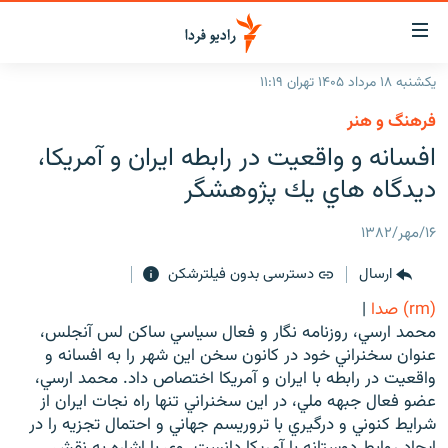
ینک‌های
ابلیت
سترسی
یکشنبه ۱۸ مرداد ۱۴۰۵ تهران ۱۱:۱۹
ازگشت
صفحه اصلی
فرهنگ و هنر
ازگشت
ایران
افسانه و واقعيت در رابطه ايران و آمريكا،
ه
نوی
جهان
ديدگاه هاي يك پژوهشگر
صلی
رادیو
فتن
۱۶/مهر/۱۳۸۲
ه
پادکست
انتخاب کنید و بشنوید
فحه
ارسال
دسترسی بدون فیلترشکن
چندرسانه‌ای
برنامه‌های رادیویی
ستجو
(rm) صدا
|
زنان فردا
فرکانس‌ها
گزارش‌های تصویری
محمد ارسي، روزنامه نگار و فعال سياسي ساكن لس آنجلس،
عنوان سخنراني خود در كانون سخن اين شهر را به افسانه و
گزارش‌های ویدئویی
English
واقعيت در رابطه با ايران و آمريكا اختصاص داد. محمد ارسي،
عضو فعال جبهه ملي، در اين سخنراني تنها راه نجات ايران از
شرايط كنوني و درگيري با تروريسم جهاني و احتمال تجزيه را در
به ما بپیوندید
ايجاد روابط دوستانه با آمريكا دانست. وي با اشاره به نقش