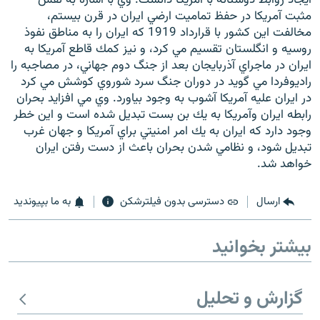
مثبت آمريكا در حفظ تماميت ارضي ايران در قرن بيستم،
مخالفت اين كشور با قرارداد 1919 كه ايران را به مناطق نفوذ
روسيه و انگلستان تقسيم مي كرد، و نيز كمك قاطع آمريكا به
ايران در ماجراي آذربايجان بعد از جنگ دوم جهاني، در مصاجبه را
راديوفردا مي گويد در دوران جنگ سرد شوروي كوشش مي كرد
زبان‌های دیگر
در ايران عليه آمريكا آشوب به وجود بياورد. وي مي افزايد بحران
رابطه ايران وآمريكا به يك بن بست تبديل شده است و اين خطر
وجود دارد كه ايران به يك امر امنيتي براي آمريكا و جهان غرب
تبديل شود، و نظامي شدن بحران باعث از دست رفتن ايران
خواهد شد.
ارسال
دسترسی بدون فیلترشکن
به ما بپیوندید
بیشتر بخوانید
گزارش و تحلیل