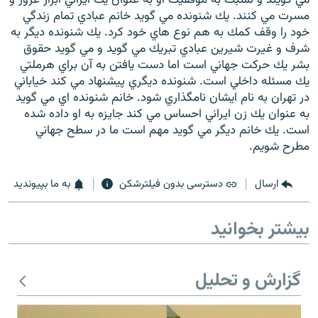
مسرت مي كنند. يك شنونده مي گويد خانم عبادي تمام زندگي
خود را وقف كمك به هم نوع هاي خود كرد. يك شنونده ديگر به
شرف و غيرت شيرين عبادي تبريك مي گويد و مي گويد حقوق
بشر يك حركت جهاني است اما دست يافتن به آن براي هرملتي
يك مسئله داخلي است. شنونده ديگري پيشنهاد مي كند خياباني
زبان‌های دیگر
در تهران به نام ايشان نامگذاري شود. خانم شنونده اي مي گويد
به عنوان يك زن ايراني احساس مي كند جايزه به او داده شده
است. يك خانم ديگر مي گويد مهم است ما در سطح جهاني
مطرح شويم.
ارسال
دسترسی بدون فیلترشکن
به ما بپیوندید
بیشتر بخوانید
گزارش و تحلیل