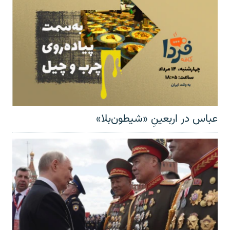
عباس در اربعینِ «شیطون‌بلا»