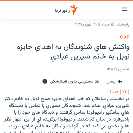
ینک‌های
ابلیت
سترسی
پنجشنبه ۱۵ مرداد ۱۴۰۵ تهران ۰۴:۳۱
ازگشت
صفحه اصلی
ايران
ازگشت
ایران
واكنش هاي شنوندگان به اهداي جايزه
ه
نوی
جهان
نوبل به خانم شيرين عبادي
صلی
رادیو
فتن
۱۸/مهر/۱۳۸۲
ه
پادکست
انتخاب کنید و بشنوید
فحه
ارسال
دسترسی بدون فیلترشکن
چندرسانه‌ای
برنامه‌های رادیویی
ستجو
(rm) صدا
|
زنان فردا
فرکانس‌ها
گزارش‌های تصویری
در نخستين ساعاتي كه خبر اهداي جايزه صلح نوبل به خانم دكتر
شيرين عبادي اعلام شد، شنوندگان بسياري با تماس با دستگاه
گزارش‌های ویدئویی
English
هاي پيامگير راديوفردا تماس گرفتند و ديدگاه هاي خود را با
راديوفردا در ميان گذاشتند. راديوفردا برگزيده اي از اين اظهار نظر
ها را پخش مي كند كه در آنها شنوندگان به خانم عبادي تبريك
به ما بپیوندید
مي گويند و نسبت به موفقيت او به عنوان يك ايراني ابراز غرور و