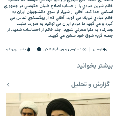
خانم شرين عبادي را از حساب اصلاح طلبان حكومتي در جمهوري
اسلامي جدا كند. آقائي از شيراز از سوي دانشجويان ايران به
خانم عبادي تبريك مي گويد. آقائي كه از يوگسلاوي تماس مي
گيرد و مي گويد ما مردم ايران مي توانيم به صورت مثبت
وسازنده به دنيا معرفي شويم. چند خانم از احساسات شديد، از
زبان‌های دیگر
جمله گريه شوق خود سخن مي گويند.
ارسال
دسترسی بدون فیلترشکن
به ما بپیوندید
بیشتر بخوانید
گزارش و تحلیل