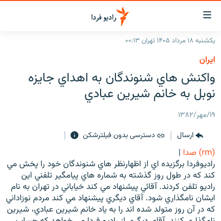
ینک‌های
ابلیت
سترسی
یکشنبه ۱۸ مرداد ۱۴۰۵ تهران ۰۰:۱۳
ازگشت
صفحه اصلی
ايران
ازگشت
ایران
واكنش هاي شنوندگان به اهداي جايزه
ه
نوی
جهان
نوبل به خانم شيرين عبادي
صلی
رادیو
فتن
۱۹/مهر/۱۳۸۲
ه
پادکست
انتخاب کنید و بشنوید
فحه
ارسال
دسترسی بدون فیلترشکن
چندرسانه‌ای
برنامه‌های رادیویی
ستجو
(rm) صدا
|
زنان فردا
فرکانس‌ها
گزارش‌های تصویری
راديوفردا برگزيده اي از اظهارنظر هاي شنوندگان خود را پخش مي
كند كه در طول روز گذشته به شماره هاي پيامگير تلفني اين
گزارش‌های ویدئویی
English
راديو تلفن كردند. آقائي پيشنهاد مي كند خياباني در تهران به نام
ايشان نامگذاري شود. آقاي ديگري پيشنهاد مي كند مردم نوزاداني
كه در آن روز متولد شده اند را به ياد خانم شيرين عبادي، شيرين
به ما بپیوندید
نامگذاري كنند. آقاي ديگري از راديو فردا مي خواهد كه حساب