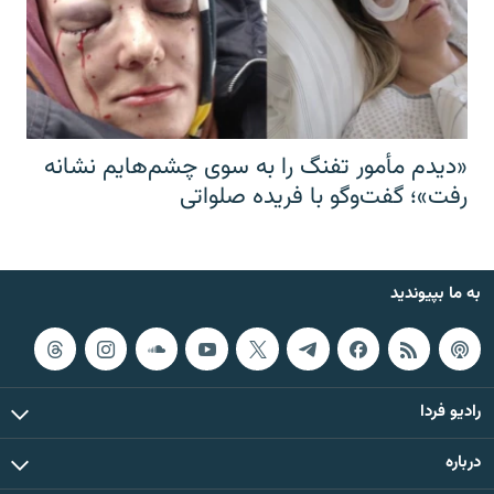
«دیدم مأمور تفنگ را به سوی چشم‌هایم نشانه
رفت»؛ گفت‌و‌گو با فریده صلواتی
به ما بپیوندید
رادیو فردا
درباره