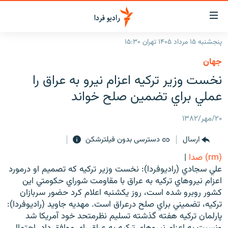
ینک‌های
ابلیت
سترسی
پنجشنبه ۱۵ مرداد ۱۴۰۵ تهران ۱۵:۳۰
ازگشت
صفحه اصلی
جهان
ازگشت
ایران
نخست وزير ترکيه اعزام نيرو به عراق را
ه
نوی
جهان
عملي براي تضمين صلح خواند
صلی
رادیو
فتن
۲۰/مهر/۱۳۸۲
ه
پادکست
انتخاب کنید و بشنوید
فحه
ارسال
دسترسی بدون فیلترشکن
چندرسانه‌ای
برنامه‌های رادیویی
ستجو
(rm) صدا
|
زنان فردا
فرکانس‌ها
گزارش‌های تصویری
علي سجادي (راديوفردا): نخست وزير ترکيه که تصميم او درمورد
اعزام نيروهاي ترکيه به عراق با مقاومت شوراي حکومتي اين
گزارش‌های ویدئویی
English
کشور روبرو شده است، روز يکشنبه اعلام کرد حضور سربازان
ترکيه، تضميني براي صلح درعراق است. مهديه جاويد (راديوفردا):
پارلمان ترکيه هفته گذشته تسليم نظرمتحد خود آمريکا شد
به ما بپیوندید
ونسبت به اعزام نيروهاي ترکيه به عراق راي موافق داد. احتمال