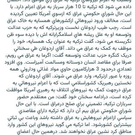
داده مي شود که ترکيه تا 10 هزار سرباز به عراق اعزام دارد. با
اين حال شوراي حکومتي عراق که ازسوي آمريکا تعيين گرديده
است، مخالف ورود نيروهائي ازکشورهاي همسايه به خاک عراق
است. رجب طيب اردوغان نخست وزيرترکيه که به حزب عدالت
وتوسعه او به علل ريشه هاي اسلامگرايانه اش با ديده سوء ظن
زبان‌های دیگر
نگريسته مي شود، گفت ترکيه به عنوان يک همسايه، خود را
موظف به کمک به عراق مي داند. آقاي اردوغان طي سخناني
دريک کنگره حزب عدالت وتوسعه گفت: اگرما به عراق مي رويم،
صرفا براي مقاصد انسان دوستانه ومسالمت آميزاست. وي افزود
تعدادي درحدود 3 هزارکاميون حاوي مواد غذائي وداروئي همه
روزه با عبور ازترکيه، وارد عراق مي شوند. آقاي اردوغان که
نخستين رهبريک کشوراسلامي است که با اعزام نيروهائي به
عراق درجهت کمک به نيروهاي ائتلاف به رهبري آمريکا موافقت
کرده است، درادامه سخنان خود گفت: من معتقدم حضور
سربازان ترکيه، تضميني براي صلح درعراق است. با اين حال
شوراي حکومتي عراق بيم آن دارد که ترکيه داراي مقاصدي
سياسي ازاعزام نيروهايش به عراق داشته باشد وباعث بي ثباتي
بيشتراين کشورشود. اما ترکيه مي گويد نيروهاي اين کشور وارد
مناطق کرد نشين عراق نخواهند شد. درهمين حال اعضاي