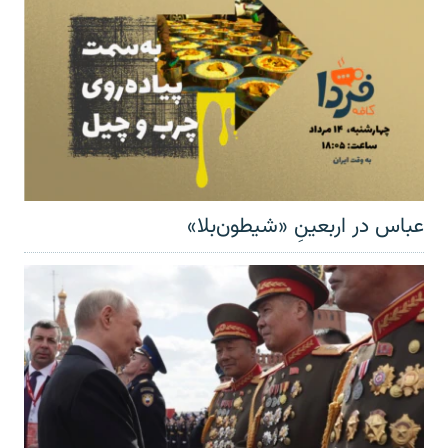
عباس در اربعینِ «شیطون‌بلا»