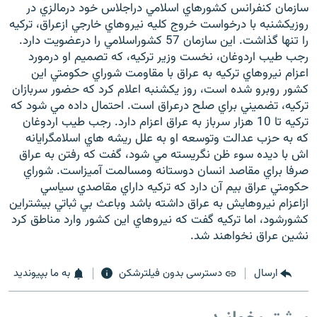
سازمان کنفرانس کشورهاي اسلامي دراجلاس خود درمالزي در
روزيکشنبه با درخواست خروج کليه نيروهاي خارجي ازعراق، ترکيه
را تنها گذاشت. اين سازمان 57 کشوراسلامي را درعضويت دارد.
رجب طيب اردوغان، نخست وزير ترکيه، که تصميم او درمورد
اعزام نيروهاي ترکيه به عراق با مقاومت شوراي حکومتي اين
کشور روبرو شده است، روز يکشنبه اعلام کرد که حضور سربازان
ترکيه، تضميني براي صلح درعراق است. احتمال داده مي شود که
ترکيه تا 10 هزار سرباز به عراق اعزام دارد. رجب طيب اردوغان
که به حزب عدالت وتوسعه او به علل ريشه هاي اسلامگرايانه
اش با ديده سوء ظن نگريسته مي شود، گفت که رفتن به عراق
صرفا براي مقاصد انسان دوستانه ومسالمت آميزاست. شوراي
حکومتي عراق بيم آن دارد که ترکيه داراي مقاصدي سياسي
ازاعزام نيروهايش به عراق داشته باشد وباعث بي ثباتي بيشتراين
کشورشود، اما ترکيه گفت که نيروهاي اين کشور وارد مناطق کرد
نشين عراق نخواهند شد.
ارسال
دسترسی بدون فیلترشکن
به ما بپیوندید