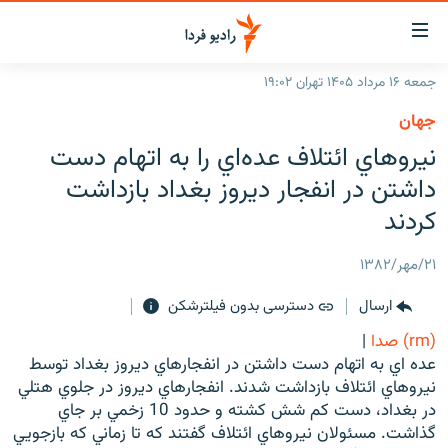
ینک‌های
ابلیت
سترسی
جمعه ۱۶ مرداد ۱۴۰۵ تهران ۱۹:۰۲
ازگشت
صفحه اصلی
جهان
ازگشت
ایران
نيروهاي ائتلاف عده‌اي را به اتهام دست
ه
نوی
جهان
داشتن در انفجار ديروز بغداد بازداشت
صلی
رادیو
کردند
فتن
ه
پادکست
انتخاب کنید و بشنوید
۲۱/مهر/۱۳۸۲
فحه
چندرسانه‌ای
برنامه‌های رادیویی
ستجو
ارسال
دسترسی بدون فیلترشکن
زنان فردا
فرکانس‌ها
گزارش‌های تصویری
(rm) صدا
|
گزارش‌های ویدئویی
عده اي به اتهام دست داشتن در انفجارهاي ديروز بغداد توسط
English
نيروهاي ائتلاف بازداشت شدند. انفجارهاي ديروز در جلوي هتلي
در بغداد، دست کم شش کشته و حدود 10 زخمي بر جاي
به ما بپیوندید
گذاشت. مسئولان نيروهاي ائتلاف گفتند که تا زماني که بازجويي