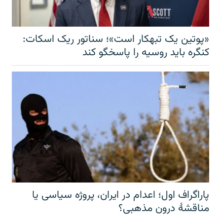
«پوتین یک تبهکار است»؛ سناتور ریک اسکات:
کنگره باید روسیه را پاسخگو کند
پاراگراف اول؛ اعدام در ایران، پروژه سیاسی یا
مناقشهٔ درون مذهبی؟