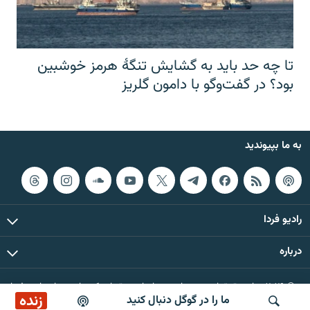
تا چه حد باید به گشایش تنگهٔ هرمز خوشبین
بود؟ در گفت‌وگو با دامون گلریز
به ما بپیوندید
رادیو فردا
درباره
© ۲۰۲۶ تمام حقوق این وب‌سایت، بر اساس مقررات کپی‌رایت، برای رادیو فردا
زنده
ما را در گوگل دنبال کنید
محفوظ است.