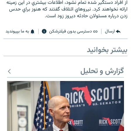
از افراد دستگير شده تمام نشود، اطلاعات بيشتري در اين زمينه
ارائه نخواهند کرد. نيروهاي ائتلاف گفتند که هنوز براي حدس
زدن درباره مسئولان حادثه ديروز زود است.
ارسال
دسترسی بدون فیلترشکن
به ما بپیوندید
زبان‌های دیگر
بیشتر بخوانید
گزارش و تحلیل