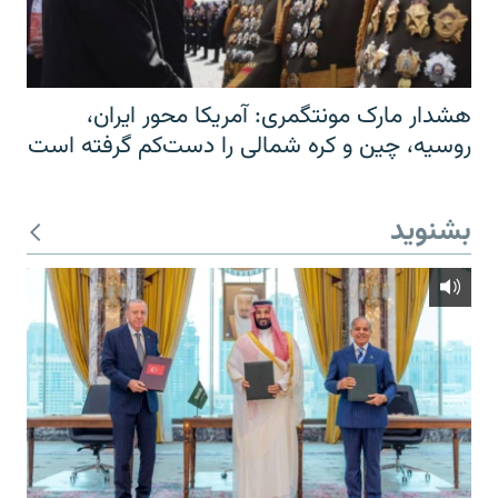
هشدار مارک مونتگمری: آمریکا محور ایران،
روسیه، چین و کره شمالی را دست‌کم گرفته است
بشنوید