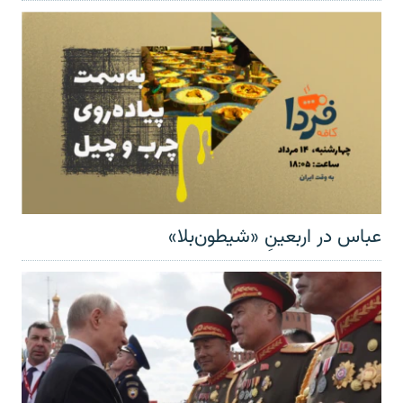
عباس در اربعینِ «شیطون‌بلا»