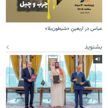
عباس در اربعینِ «شیطون‌بلا»
بشنوید