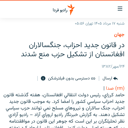
ینک‌های
ابلیت
سترسی
شنبه ۱۷ مرداد ۱۴۰۵ تهران ۰۵:۵۶
ازگشت
صفحه اصلی
جهان
ازگشت
ایران
در قانون جديد احزاب، جنگسالاران
ه
نوی
جهان
افغانستان از تشكيل حزب منع شدند
صلی
رادیو
فتن
۲۴/مهر/۱۳۸۲
ه
پادکست
انتخاب کنید و بشنوید
فحه
ارسال
دسترسی بدون فیلترشکن
چندرسانه‌ای
برنامه‌های رادیویی
ستجو
(rm) صدا
|
زنان فردا
فرکانس‌ها
گزارش‌های تصویری
حامد کرزاي، رئيس دولت انتقالي افغانستان، هفته گذشته قانون
جديد احزاب سياسي کشور را امضا کرد. به موجب قانون جديد
گزارش‌های ویدئویی
English
احزاب، جنگ سالاران و نيروهاي مسلح نمي توانند حزب سياسي
تشکيل دهند. به گزارش خبرنگار راديو اروپاي آزاد – راديو آزادي
نظر تحليلگران بر اين است که جوهر اين قانون در موافقتنامه
به ما بپیوندید
بن که هسته اصلي دولت کنوني افغانستان را ايجاد کرد نهفته