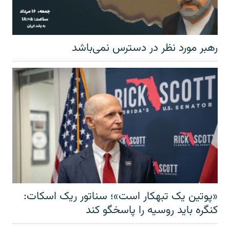
رهبر مورد نظر در دسترس نمی‌باشد
«پوتین یک تبهکار است»؛ سناتور ریک اسکات:
کنگره باید روسیه را پاسخگو کند