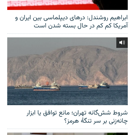
ابراهیم روشندل: درهای دیپلماسی بین ایران و
آمریکا کم کم در حال بسته شدن است
شروط شش‌گانه تهران؛ مانع توافق یا ابزار
چانه‌زنی بر سر تنگهٔ هرمز؟