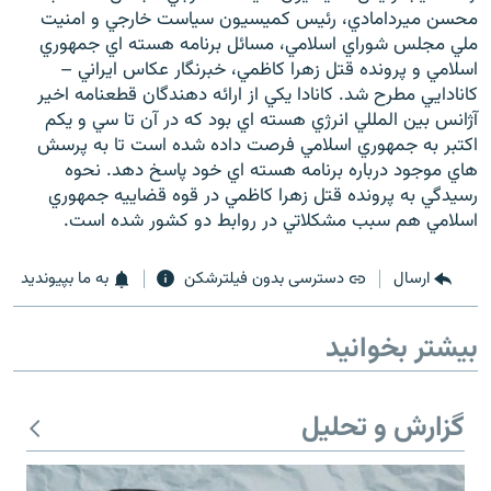
محسن ميردامادي، رئيس کميسيون سياست خارجي و امنيت
ملي مجلس شوراي اسلامي، مسائل برنامه هسته اي جمهوري
اسلامي و پرونده قتل زهرا کاظمي، خبرنگار عکاس ايراني –
کانادايي مطرح شد. کانادا يکي از ارائه دهندگان قطعنامه اخير
آژانس بين المللي انرژي هسته اي بود که در آن تا سي و يکم
زبان‌های دیگر
اکتبر به جمهوري اسلامي فرصت داده شده است تا به پرسش
هاي موجود درباره برنامه هسته اي خود پاسخ دهد. نحوه
رسيدگي به پرونده قتل زهرا کاظمي در قوه قضاييه جمهوري
اسلامي هم سبب مشکلاتي در روابط دو کشور شده است.
ارسال
دسترسی بدون فیلترشکن
به ما بپیوندید
بیشتر بخوانید
گزارش و تحلیل