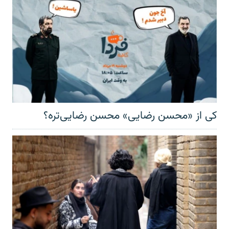
کی از «محسن رضایی» محسن رضایی‌تره؟