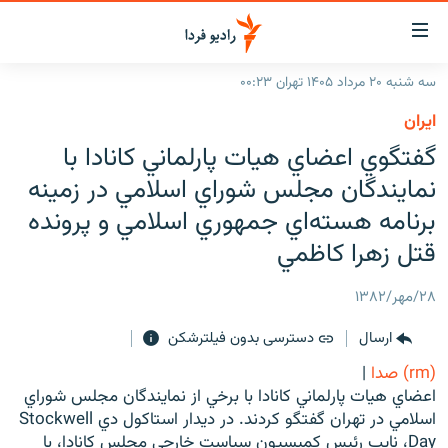
ینک‌های
ابلیت
سترسی
سه شنبه ۲۰ مرداد ۱۴۰۵ تهران ۰۰:۲۳
ازگشت
صفحه اصلی
ايران
ازگشت
ایران
گفتگوي اعضاي هيات پارلماني کانادا با
ه
نوی
جهان
نمايندگان مجلس شوراي اسلامي در زمينه
صلی
رادیو
برنامه هسته‌اي جمهوري اسلامي و پرونده
فتن
ه
قتل زهرا کاظمي
پادکست
انتخاب کنید و بشنوید
فحه
چندرسانه‌ای
برنامه‌های رادیویی
ستجو
۲۸/مهر/۱۳۸۲
زنان فردا
فرکانس‌ها
گزارش‌های تصویری
ارسال
دسترسی بدون فیلترشکن
بشنوید
گزارش‌های ویدئویی
(rm) صدا
|
English
اعضاي هيات پارلماني کانادا با برخي از نمايندگان مجلس شوراي
اسلامي در تهران گفتگو کردند. در ديدار استاکول دي Stockwell
به ما بپیوندید
Day، نايب رئيس کميسيون سياست خارجي مجلس کانادا، با