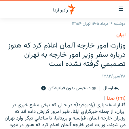
ینک‌های
ابلیت
سترسی
دوشنبه ۱۹ مرداد ۱۴۰۵ تهران ۱۳:۵۴
ازگشت
صفحه اصلی
ايران
ازگشت
ایران
وزارت امور خارجه آلمان اعلام کرد که هنوز
ه
نوی
جهان
درباره سفر وزير امور خارجه به تهران
صلی
رادیو
تصميمي گرفته نشده است
فتن
ه
پادکست
انتخاب کنید و بشنوید
۲۸/مهر/۱۳۸۲
فحه
چندرسانه‌ای
برنامه‌های رادیویی
ستجو
ارسال
دسترسی بدون فیلترشکن
زنان فردا
فرکانس‌ها
گزارش‌های تصویری
(rm) صدا
|
گزارش‌های ویدئویی
گلناز اسفندياري (راديوفردا): در حالي که برخي منابع خبري در
English
ايران، از جمله خبرگزاري ايلنا، ظهر امروز گزارش داده اند که
وزيران خارجه آلمان، فرانسه و بريتانيا، تا ساعاتي ديگر وارد تهران
به ما بپیوندید
مي شوند، وزارت امور خارجه آلمان اعلام کرد که هنوز در مورد