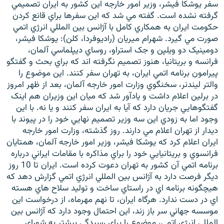
سفر يوشکا فيشر، وزير امور خارجه اين کشور به ايران تصميمي
گرفته نشده است. گفته مي شد که اين سفرها براي قانع کردن
حکومت ايران به همکاري کامل با آژانس بين المللي انرژي اتمي
صورت مي گيرد. شهرام ميريان (راديوفردا، کلن): يوشکا فيشر،
دومينيک دو ويلپن و جک استراو، روساي ديپلماسي آلمان،
زبان‌های دیگر
فرانسه و بريتانيا، هنوز تصميم نگرفته اند که براي بحث و گفتگو
پيرامون برنامه اتمي ايران، به تهران سفر کنند. اين موضوع را
والتر ليندنر، سخنگوي وزارت امور خارجه آلمان، بعد از ظهر امروز
در برلين اعلام داشت و يادآور شد که ميان اين وزيران هم اينک
گفتگوهايي جريان دارد که آيا به ايران سفر کنند و يا نه. با اين
وجود اما به زودي اين سه وزير تصميم نهايي خود را در پيوند با
ديدار از تهران اعلام مي دارند. روز گذشته، وزارت امور خارجه
ايران اعلام کرد که يوشکا فيشر، وزير امور خارجه آلمان، همتايان
فرانسوي و بريتانيايي خود را براي مذاکره با مقامات ايراني درباره
برنامه اتمي آن کشور به تهران دعوت کرده است. ايران تا 10 روز
ديگر فرصت دارد به آژانس بين المللي انرژي اتمي گزارش دهد که
هيچگونه برنامه اي در راستاي ساخت و توليد سلاح هاي هسته
اي در دست ندارد. هرگاه ايران، تا نهم مهرماه، از درخواست اين
موسسه جهاني سر باز زند، اين احتمال وجود دارد که آژانس بين
المللي انرژي اتمي، موضوع را براي رسيدگي بيشتر به شوراي