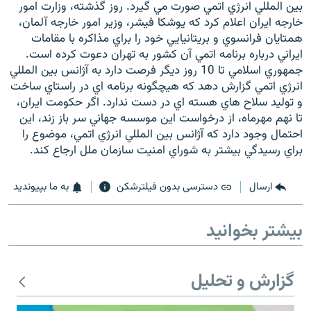
بين المللي انرژي اتمي صورت مي گيرد. روز گذشته، وزارت امور
خارجه ايران اعلام کرد که يوشکا فيشر، وزير امور خارجه آلمان،
همتايان فرانسوي و بريتانيايي خود را براي مذاکره با مقامات
ايراني درباره برنامه اتمي آن کشور به تهران دعوت کرده است.
جمهوري اسلامي تا 10 روز ديگر فرصت دارد به آژانس بين المللي
انرژي اتمي گزارش دهد که هيچگونه برنامه اي در راستاي ساخت
و توليد سلاح هاي هسته اي در دست ندارد. اگر حکومت ايران،
تا نهم مهرماه، از درخواست اين موسسه جهاني سر باز زند، اين
احتمال وجود دارد که آژانس بين المللي انرژي اتمي، موضوع را
براي رسيدگي بيشتر به شوراي امنيت سازمان ملل ارجاع کند.
ارسال
دسترسی بدون فیلترشکن
به ما بپیوندید
بیشتر بخوانید
گزارش و تحلیل