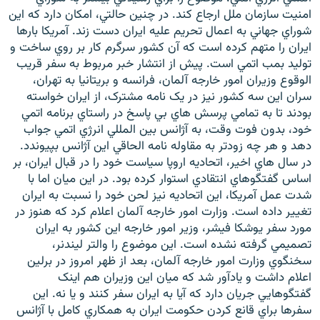
امنيت سازمان ملل ارجاع کند. در چنين حالتي، امکان دارد که اين
شوراي جهاني به اعمال تحريم عليه ايران دست زند. آمريکا بارها
ايران را متهم کرده است که آن کشور سرگرم کار بر روي ساخت و
توليد بمب اتمي است. پيش از انتشار خبر مربوط به سفر قريب
الوقوع وزيران امور خارجه آلمان، فرانسه و بريتانيا به تهران،
سران اين سه کشور نيز در يک نامه مشترک، از ايران خواسته
بودند تا به تمامي پرسش هاي بي پاسخ در راستاي برنامه اتمي
خود، بدون فوت وقت، به آژانس بين المللي انرژي اتمي جواب
دهد و هر چه زودتر به مقاوله نامه الحاقي اين آژانس بپيوندد.
در سال هاي اخير، اتحاديه اروپا سياست خود را در قبال ايران، بر
اساس گفتگوهاي انتقادي استوار کرده بود. در اين ميان اما با
شدت عمل آمريکا، اين اتحاديه نيز لحن خود را نسبت به ايران
تغيير داده است. وزارت امور خارجه آلمان اعلام کرد که هنوز در
مورد سفر يوشکا فيشر، وزير امور خارجه اين کشور به ايران
تصميمي گرفته نشده است. اين موضوع را والتر ليندنر،
سخنگوي وزارت امور خارجه آلمان، بعد از ظهر امروز در برلين
اعلام داشت و يادآور شد که ميان اين وزيران هم اينک
گفتگوهايي جريان دارد که آيا به ايران سفر کنند و يا نه. اين
سفرها براي قانع کردن حکومت ايران به همکاري کامل با آژانس