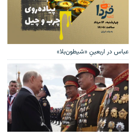
عباس در اربعینِ «شیطون‌بلا»