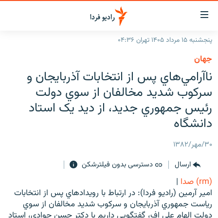
ینک‌های
ابلیت
سترسی
پنجشنبه ۱۵ مرداد ۱۴۰۵ تهران ۰۴:۳۶
ازگشت
صفحه اصلی
جهان
ازگشت
ایران
ناآرامي‌هاي پس از انتخابات آذربايجان و
ه
نوی
جهان
سرکوب شديد مخالفان از سوي دولت
صلی
رادیو
رئيس جمهوري جديد، از ديد يک استاد
فتن
ه
دانشگاه
پادکست
انتخاب کنید و بشنوید
فحه
چندرسانه‌ای
برنامه‌های رادیویی
ستجو
۳۰/مهر/۱۳۸۲
زنان فردا
فرکانس‌ها
گزارش‌های تصویری
ارسال
دسترسی بدون فیلترشکن
گزارش‌های ویدئویی
(rm) صدا
|
English
امير آرمين (راديو فردا): در ارتباط با رويدادهاي پس از انتخابات
رياست جمهوري آذربايجان و سرکوب شديد مخالفان از سوي
به ما بپیوندید
دولت الهام علي اف، گفتگويي داريم با دکتر حسن جوادي، استاد