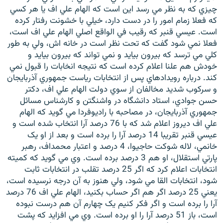
چيزي که به نظر مي رسد اين است که الهام علي اف يا هر کسي
که فعلا زمام امور را در دست دارد، خيلي با خشونت رفتار کرده
است. عيسي قنبر که رقيب في الواقع اصلي الهام علي اف است،
فعلا نمي شود گفت که تحت نظر است در خانه اش، ولي به طور
کلي مي ترسد که بيرون بيايد و نمي تواند که بيرون بيايد و
خودش هم علنا اعلام کرده است که نتيجه انخابات را قبول نمي
کند. درباره رويدادهاي پس از انتخابات رياست جمهوري آذربايجان
و سرکوب شديد مخالفان از سوي دولت الهام علي اف، دکتر
حسن جوادي، استاد دانشگاه در واشنگتن و کارشناس مسائل
جمهوري آذربايجان، در مصاحبه با راديوفردا مي گويد که الهام
علي اف ديروز اعلام شد که با 76 درصد آرا انتخاب شده است و
عيسي قنبر تقريبا 14 درصد آرا را برده است و بعد از او يک
خانمي، لاله شوکت حاجيوا، 4 درصد و اعتبار محمداف، رهبر
پارتي استقلال، او هم 3 درصد برده است. وي مي گويد که کميته
انتخابات اعلام کرد که اگر 25 درصد تقلب در انتخابات ثابت
شود، انتخابات القا مي شود، ولي هنوز به آن درجه نرسيده است،
يعني 25 درصد اگر هم اگر حساب بکنيد، الهام علي اف 76 درصد
آرا را برده است و اگر فکر کنيم يک چهارم آن هم درست نبوده
است، باز 51 درصد آرا را او برده است. وي مي افزايد که پشت