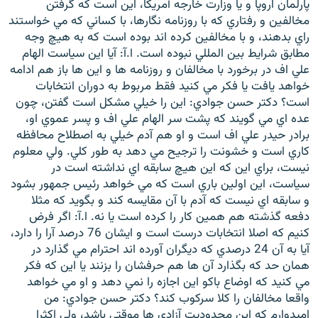
پارلمان اروپا و يا وزارت خارجه آمريکا، اين است که گرفتن
مخالفين و رفتاري که با روزنامه نگارها، با کساني که مي خواستند
راي بدهند، و با مخالفين کرده اند بوده است که به هيچ وجه
مطابق شرايط بين المللي نبوده است. ا.آ: آيا اين سياست الهام
علي اف در برخورد با مخالفان و روزنامه ها و اين ها باز هم ادامه
خواهد يافت يا فکر مي کنيد فقط مربوط به دوران انتخابات
است؟ دکتر حسن جوادي: اين را خيلي مشکل است گفتن، چون
عده اي مي گويند که پشت سر الهام علي اف و پسر عموي او،
برادر حيدر علي اف است و او هم آدم خيلي به اصطلاح محافظه
کاري است و خشونت را ترجيح مي دهد به طور کلي. ولي معلوم
نيست، براي اين که اين هيچ سابقه اي نداشته است در
سياست، اين اولين باري است که مي خواهد رئيس جمهور بشود
و سابقه اي نيست که آدم با آن مقايسه کند و بگويد که مثلا
دفعه گذشته هم همين کار را کرده است يا نه. ا.آ: اگر فرض
کنيم که اصلا انتخابات درست است و ايشان 76 درصد آرا را دارد،
آيا به آن 24 درصدي که ديگران آورده اند احترام مي گذارد در
همان حد که بگذارد آن ها هم حرفشان را بزنند يا اين که فکر
مي کنيد که اوضاع باکو اين اجازه را نمي دهد و او مي خواهد
واقعا مخالفان را کلا سرکوب کند؟ دکتر حسن جوادي: من
اميدوارم که اين محدوديت آزادي ها موقتي باشد، ولي اکثرا