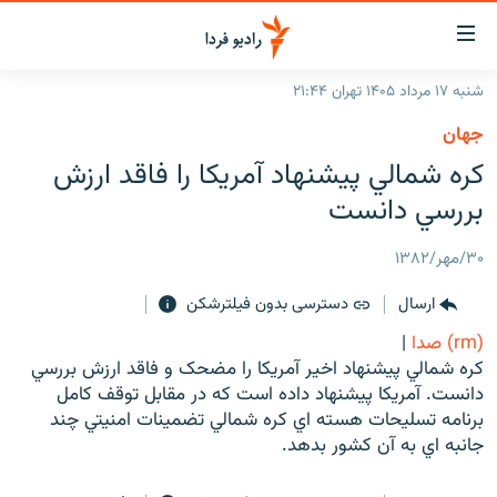
ینک‌های
ابلیت
سترسی
شنبه ۱۷ مرداد ۱۴۰۵ تهران ۲۱:۴۴
ازگشت
صفحه اصلی
جهان
ازگشت
ایران
کره شمالي پيشنهاد آمريکا را فاقد ارزش
ه
نوی
جهان
بررسي دانست
صلی
رادیو
فتن
۳۰/مهر/۱۳۸۲
ه
پادکست
انتخاب کنید و بشنوید
فحه
ارسال
دسترسی بدون فیلترشکن
چندرسانه‌ای
برنامه‌های رادیویی
ستجو
(rm) صدا
|
زنان فردا
فرکانس‌ها
گزارش‌های تصویری
کره شمالي پيشنهاد اخير آمريکا را مضحک و فاقد ارزش بررسي
دانست. آمريکا پيشنهاد داده است که در مقابل توقف کامل
گزارش‌های ویدئویی
English
برنامه تسليحات هسته اي کره شمالي تضمينات امنيتي چند
جانبه اي به آن کشور بدهد.
به ما بپیوندید