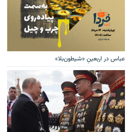
عباس در اربعینِ «شیطون‌بلا»