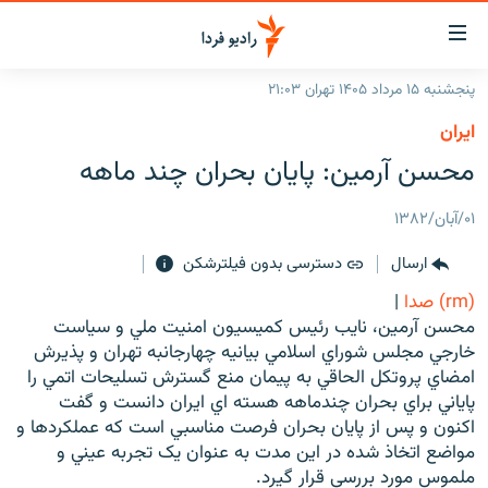
ینک‌های
ابلیت
سترسی
پنجشنبه ۱۵ مرداد ۱۴۰۵ تهران ۲۱:۰۳
ازگشت
صفحه اصلی
ايران
ازگشت
ایران
محسن آرمين: پايان بحران چند ماهه
ه
نوی
جهان
صلی
۰۱/آبان/۱۳۸۲
رادیو
فتن
ارسال
دسترسی بدون فیلترشکن
ه
پادکست
انتخاب کنید و بشنوید
فحه
(rm) صدا
|
چندرسانه‌ای
برنامه‌های رادیویی
ستجو
محسن آرمين، نايب رئيس کميسيون امنيت ملي و سياست
زنان فردا
خارجي مجلس شوراي اسلامي بيانيه چهارجانبه تهران و پذيرش
فرکانس‌ها
گزارش‌های تصویری
امضاي پروتکل الحاقي به پيمان منع گسترش تسليحات اتمي را
گزارش‌های ویدئویی
پاياني براي بحران چندماهه هسته اي ايران دانست و گفت
English
اکنون و پس از پايان بحران فرصت مناسبي است که عملکردها و
مواضع اتخاذ شده در اين مدت به عنوان يک تجربه عيني و
به ما بپیوندید
ملموس مورد بررسي قرار گيرد.