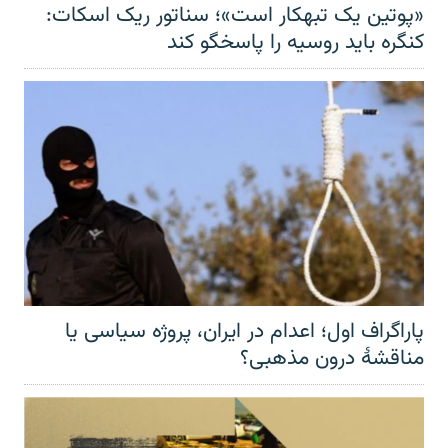
«پوتین یک تبهکار است»؛ سناتور ریک اسکات:
کنگره باید روسیه را پاسخگو کند
پاراگراف اول؛ اعدام در ایران، پروژه سیاسی یا
مناقشهٔ درون مذهبی؟