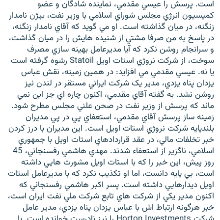
است. پرسش را عيسي مقدمي، نماينده شادگان و عضو
کميسيون انرژي مجلس شوراي اسلامي با وزير نفت، بيژن نامدار
زنگنه، در ميان گذاشته است. او مي گويد که آقاي نامدار زنگنه،
در پاسخ به من صرفا مشتي از شنيده هايش را در ميان گذاشت،
و سرانجام روشن نکرد که آيا مديرعامل بهينه سازي مصرف
زبان‌های دیگر
سوخت، از شرکت نروژي استات اويل Statoil رشوه گرفته است
يا نه. عيسي مقدمي مي افزايد: در همين زمينه، نقش عباس
يزدان پناه يزدي، مدير يک شرکت ايراني مستقر در لندن نيز
روشن نشد. به گفته آقاي مقدمي، اکنون چاره اي جز اين نمي
ماند که پرسش از وزير نفت در صحن علني مجلس مطرح شود.
زمينه ساز پرسش آقاي مقدمي، استعفاي پي در پي مديران
بلندپايه شرکت نروژي استات اويل است. اين مديران با درز کردن
خبر تخلفات مالي، در عقد قراردادهاي استات اويل با جمهوري
اسلامي، ناگزير از استعفاء شدند. مهدي هاشمي رفسنجاني، 45
روز پيش، اين خبر را که با استات اويل مشورت هايي داشته
است، بي پايه دانست، اما او تکذيب نکرد که با مديرعامل استات
اويل ديدارهايي داشته است. پسر اکبر هاشمي رفسنجاني که
اکنون مدير يکي از شرکت هاي تابع شرکت ملي نفت ايران است،
خبر هرگونه ارتباط اش با عباس يزدان پناه يزدي، مدير عامل
شرکت Horton Investments را نيز نادرست خوانده است. با