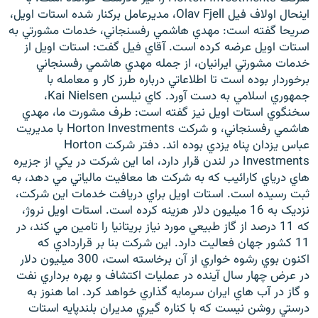
اينحال اولاف فيل Olav Fjell، مديرعامل برکنار شده استات اويل،
صريحا گفته است: مهدي هاشمي رفسنجاني، خدمات مشورتي به
استات اويل عرضه کرده است. آقاي فيل گفت: استات اويل از
خدمات مشورتي ايرانيان، از جمله مهدي هاشمي رفسنجاني
برخوردار بوده است تا اطلاعاتي درباره طرز کار و معامله با
جمهوري اسلامي به دست آورد. کاي نيلسن Kai Nielsen،
سخنگوي استات اويل نيز گفته است: طرف مشورت ما، مهدي
هاشمي رفسنجاني، و شرکت Horton Investments با مديريت
عباس يزدان پناه يزدي بوده اند. دفتر شرکت Horton
Investments در لندن قرار دارد، اما اين شرکت در يکي از جزيره
هاي درياي کارائيب که به شرکت ها معافيت مالياتي مي دهد، به
ثبت رسيده است. استات اويل براي دريافت خدمات اين شرکت،
نزديک به 16 ميليون دلار هزينه کرده است. استات اويل نروژ،
که 11 درصد از گاز طبيعي مورد نياز بريتانيا را تامين مي کند، در
11 کشور جهان فعاليت دارد. اين شرکت بنا بر قراردادي که
اکنون بوي رشوه خواري از آن برخاسته است، 300 ميليون دلار
در عرض چهار سال آينده در عمليات اکتشاف و بهره برداري نفت
و گاز در آب هاي ايران سرمايه گذاري خواهد کرد. اما هنوز به
درستي روشن نيست که با کناره گيري مديران بلندپايه استات