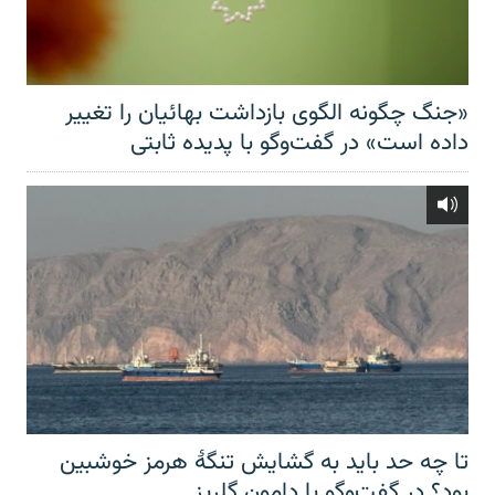
«جنگ چگونه الگوی بازداشت بهائیان را تغییر
داده است» در گفت‌وگو با پدیده ثابتی
تا چه حد باید به گشایش تنگهٔ هرمز خوشبین
بود؟ در گفت‌وگو با دامون گلریز