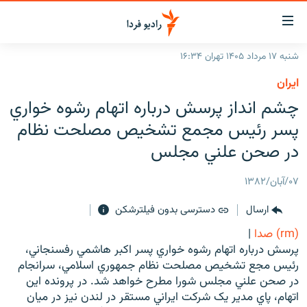
ینک‌های
ابلیت
سترسی
شنبه ۱۷ مرداد ۱۴۰۵ تهران ۱۶:۳۴
ازگشت
صفحه اصلی
ايران
ازگشت
ایران
چشم انداز پرسش درباره اتهام رشوه خواري
ه
نوی
جهان
پسر رئيس مجمع تشخيص مصلحت نظام
صلی
رادیو
در صحن علني مجلس
فتن
ه
پادکست
انتخاب کنید و بشنوید
۰۷/آبان/۱۳۸۲
فحه
چندرسانه‌ای
برنامه‌های رادیویی
ستجو
ارسال
دسترسی بدون فیلترشکن
زنان فردا
فرکانس‌ها
گزارش‌های تصویری
(rm) صدا
|
گزارش‌های ویدئویی
پرسش درباره اتهام رشوه خواري پسر اکبر هاشمي رفسنجاني،
English
رئيس مجع تشخيص مصلحت نظام جمهوري اسلامي، سرانجام
در صحن علني مجلس شورا مطرح خواهد شد. در پرونده اين
به ما بپیوندید
اتهام، پاي مدير يک شرکت ايراني مستقر در لندن نيز در ميان