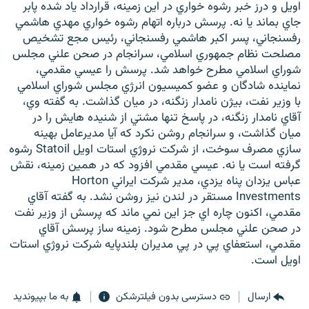
اويل و درز خبر رشوه خواري در اين زمينه، قرارداد ياد شده پابر
جاي بماند يا نه. پرسش درباره اتهام رشوه خواري مهدي هاشمي
رفسنجاني، پسر اکبر هاشمي رفسنجاني، رئيس مجع تشخيص
مصلحت نظام جمهوري اسلامي، سرانجام در صحن علني مجلس
شوراي اسلامي مطرح خواهد شد. پرسش را عيسي مقدمي،
نماينده شادگان و عضو کميسيون انرژي مجلس شوراي اسلامي
با وزير نفت، بيژن نامدار زنگنه، در ميان گذاشت. به گفته وي،
آقاي نامدار زنگنه، در پاسخ تنها مشتي از شنيده هايش را در
ميان گذاشت، و سرانجام روشن نکرد که آيا مديرعامل بهينه
سازي مصرف سوخت، از شرکت نروژي استات اويل Statoil رشوه
گرفته است يا نه. عيسي مقدمي افزود که در همين زمينه، نقش
عباس يزدان پناه يزدي، مدير شرکت ايراني Horton
Investments مستقر در لندن نيز روشن نشد. به گفته آقاي
مقدمي، اکنون چاره اي جز اين نمي ماند که پرسش از وزير نفت
در صحن علني مجلس مطرح شود. زمينه ساز پرسش آقاي
مقدمي، استعفاي پي در پي مديران بلندپايه شرکت نروژي استات
اويل است.
ارسال
دسترسی بدون فیلترشکن
به ما بپیوندید