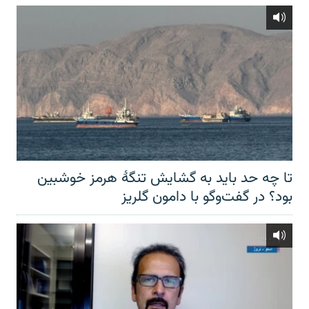
تا چه حد باید به گشایش تنگهٔ هرمز خوشبین
بود؟ در گفت‌وگو با دامون گلریز