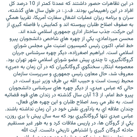
در اين تظاهرات حصور داشتند که عمدتا کمتر از 10 درصد کل
افراد در اين راهپيمايي بودند. ف.ز.: در طول سال هاي گذشته،
سران و برنامه ريزان عمليات اشغال سفارت آمريکا، تقريبا همگي
به صفوف اصلاح طلبان پيوسته اند و کمابيش با فاصله گيري از
اين حرکت، جذب ساختار اداري جمهوري اسلامي شده اند.
محسن ميردامادي، يکي از چهره هاي شاخص دانشجويان پيرو
خط امام، اکنون رئيس کميسيون امنيت ملي مجلس شوراي
اسلامي است. ابراهيم اصغرزاده، ديگر چهره سرشناس جريان
گروگانگيري، تا چندي پيش عضو شوراي اسلامي شهر تهران بود.
معصومه ابتکار، سخنگوي گروگانگيران که در آن زمان به «مري»
معروف شد، حال معاون رئيس جمهوري و سرپرست سازمان
محيط زيست است و حبيب الله بي طرف وزير نيرو است، در
حالي که عباس عبدي، از ديگر چهره هاي سرشناس دانشجويان
پيرو خط امام، از 13 آبان سال گذشته در زندان هاي قوه قضائيه
است. به نظر مي رسد اصلاح طلبان و اين چهره هاي فعال،
چندان علاقه اي به يادآوري نقش خود در آن زمان نداشته باشند.
عباس عبدي تنها گروگانگيري بود که سه سال پيش با بري روزن،
يکي از گروگان ها، در پاريس ملاقات کرد و به طور غير مستقيم
حادثه گروگان گيري را اشتباهي تاريخي دانست. آيت الله