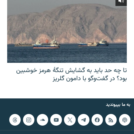
تا چه حد باید به گشایش تنگهٔ هرمز خوشبین
بود؟ در گفت‌وگو با دامون گلریز
به ما بپیوندید