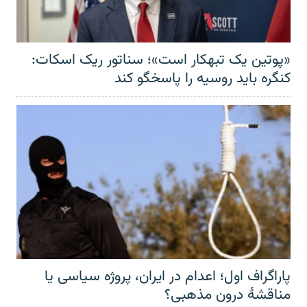
«پوتین یک تبهکار است»؛ سناتور ریک اسکات:
کنگره باید روسیه را پاسخگو کند
پاراگراف اول؛ اعدام در ایران، پروژه سیاسی یا
مناقشهٔ درون مذهبی؟