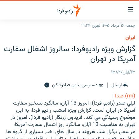
ینک‌های
ابلیت
سترسی
جمعه ۱۶ مرداد ۱۴۰۵ تهران ۲۱:۲۴
ازگشت
صفحه اصلی
ايران
ازگشت
ایران
گزارش ويژه راديوفردا: سالروز اشغال سفارت
ه
نوی
جهان
آمريکا در تهران
صلی
رادیو
فتن
۱۳/آبان/۱۳۸۲
ه
پادکست
انتخاب کنید و بشنوید
فحه
ارسال
دسترسی بدون فیلترشکن
چندرسانه‌ای
برنامه‌های رادیویی
ستجو
(rm) صدا
|
زنان فردا
فرکانس‌ها
گزارش‌های تصویری
ليلي صدر (راديو فردا): امروز 13 آبان، سالگرد تسخير سفارت
آمريکا در ايران است. گزارش ويژه امشب راديو فردا، به اين
گزارش‌های ویدئویی
English
موضوع رسيدگي مي کند. فريدون زرنگار (راديو فردا): امروز در
تهران به مناسبت 13 آبان، سالگرد روز اشغال سفارت آمريکا،
مراسمي برگزار شد. هرچند در سال هاي اخير بسياري از گروه ها
به ما بپیوندید
و افرادي که در برنامه ريزي، اجرا، و تاييد اين اقدام دست داشته