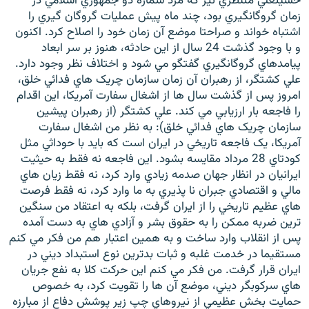
حسينعلي منتظري نيز که مرد شماره دو جمهوري اسلامي در
زمان گروگانگيري بود، چند ماه پيش عمليات گروگان گيري را
اشتباه خواند و صراحتا موضع آن زمان خود را اصلاح کرد. اکنون
و با وجود گذشت 24 سال از اين حادثه، هنوز بر سر ابعاد
پيامدهاي گروگانگيري گفتگو مي شود و اختلاف نظر وجود دارد.
علي کشتگر، از رهبران آن زمان سازمان چريک هاي فدائي خلق،
امروز پس از گذشت سال ها از اشغال سفارت آمريکا، اين اقدام
را فاجعه بار ارزيابي مي کند. علي کشتگر (از رهبران پيشين
سازمان چريک هاي فدائي خلق): به نظر من اشغال سفارت
آمريکا، يک فاجعه تاريخي در ايران است که بايد با حوداثي مثل
کودتاي 28 مرداد مقايسه بشود. اين فاجعه نه فقط به حيثيت
ايرانيان در انظار جهان صدمه زيادي وارد کرد، نه فقط زيان هاي
مالي و اقتصادي جبران نا پذيري به ما وارد کرد، نه فقط فرصت
هاي عظيم تاريخي را از ايران گرفت، بلکه به اعتقاد من سنگين
ترين ضربه ممکن را به حقوق بشر و آزادي هاي به دست آمده
پس از انقلاب وارد ساخت و به همين اعتبار هم من فکر مي کنم
مستقيما در خدمت غلبه و ثبات بدترين نوع استبداد ديني در
ايران قرار گرفت. من فکر مي کنم اين حرکت کلا به نفع جريان
هاي سرکوبگر ديني، موضع آن ها را تقويت کرد، به خصوص
حمايت بخش عظيمي از نيروهاي چپ زير پوشش دفاع از مبارزه