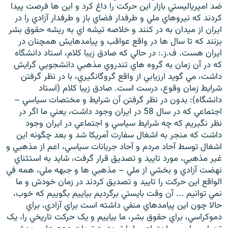
ضد امپرياليستي بازار اين حرکت را داغ کرد و اين ها فرصت پيدا
کردند که نيروهاي ملي و طرفدار فضاي باز و طرفدار آزادي را در
ايران از ميدان به در کنند و خلاصه تيشه اي به ريشه حقوق بشر
بزنند که تا سال ها در واقع عواقب و پيامدهايش همچنان در
ايران هست. ف.ز.: در حالي که صادق زيبا کلام، استاد دانشگاه
که در آن زمان به گروه هاي تندروي مذهبي دانشجويي گرايش
داشت، مي گويد ارزيابي از واقع گروگانگيري، با در نظر گرفتن
شرايط زمان وقوع، درست است. صادق زيبا کلام (استاد
دانشگاه): بدون در نظر گرفتن آن شرايط و مختصات سياسي –
اجتماعي که در سال 58 در ايران وجود داشت، يعني ما اگر در
نظر نگيريم که چه شرايط سياسي و اجتماعي در ايران وجود
داشت که منجر به اشغال سفارت آمريکا شد و بعد چگونه اين
اشغال توسط آحاد مردم و آحاد جريانات سياسي، اعم از مذهبي و
غير مذهبي، مورد تاييد و تصديق قرار گرفت، شايد به استثناي
نهضت آزادي و بخشي از ملي – مذهبي ها و جبهه ملي، همه في
الواقع اين حرکت را تاييد و تصديق کردند در زمان خودش و ما
نمي توانيم ... آن وقت بايستي برگرديم بياييم بگوييم که خوب،
حالا چون اين پيامدهاي منفي داشته است براي آزادي، براي
دموکراسي، براي حقوق بشر، ما بياييم و يک حرکت تاريخي را، يک