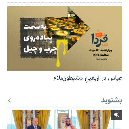
عباس در اربعینِ «شیطون‌بلا»
بشنوید