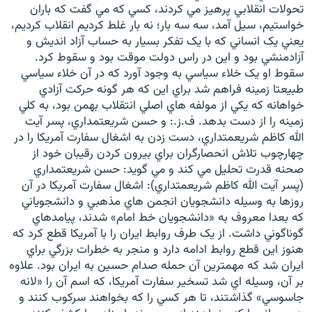
تحولات انقلابي پرهيز مي کردند، کسي که مي گفت که باران
خواستيم، سيل آمد، سه سه بار؛ نه بار غلط کرديم انقلاب کرديم،
يعني يک انساني که با يک تفکر بسيار به حساب آزاد انديش و
آزادمنشي بود و اين در راس دولت موقت بود و سقوط کرد.
سقوط او يک خلاء سياسي به وجود آورد که در آن خلاء سياسي
طبيعتا زمينه فراهم شد براي اين که هر گونه حرکت آزادي
خواهانه که يکي از مولفه هاي اصلي انتقلاب بهمن بود، به کلي
زمينه را از دست بدهد. ف.ز.: و حسن شريعتمداري، پسر آيت
الله کاظم شريعمتداري، دست زدن به اشغال سفارت آمريکا را در
چهارچوب تلاش انحصارگران براي بيرون کردن رقيبان خود از
صحنه قدرت تحليل مي کند و مي گويد: حسن شريعتمداري
(پسر آيت الله کاظم شريعمتداري): اشغال سفارت آمريکا در آن
روزها به وسيله دانشجويان انجمن هاي مذهبي و دانشجوياني
که بعدا معروف به «دانشجويان خط امام» شدند، پيامدهاي
گوناگوني داشت. از يک طرف روابط ايران را با آمريکا قطع کرد که
هنوز اين قطع روابط ادامه دارد و منجر به خطرات بزرگي براي
ايران شد که مهمترين آن حمله صدام حسين به ايران بود. علاوه
بر آن، وسيله اي شد تسخير سفارت آمريکا، که اسم آن را «لانه
جاسوسي» گذاشتند، تا هر کسي را که بخواهند سرکوب کنند و