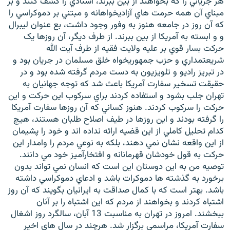
هر جرياني را که بخواهند از بين ببرند، اسنادي را کشف کنند و بر
مبناي آن همه حرمت هاي آزاديخواهانه و مبتني بر دموکراسي را
که آن روز در جامعه هنوز به وفور وجود داشت، بع عنوان ليبرال
و و ابسته به آمريکا از بين ببرند. از طرف ديگر، آن روزها يک
حرکت بسار قوي بر عليه ولايت فقيه از طرف آيت الله
شريعتمداري و حزب جمهوريخواه خلق مسلمان در جريان بود و
در تبريز راديو و تلويزيون به دست مردم گرفته شده بود و در
حقيقت تسخير سفارت آمريکا باعث شد که توجه جهانيان به
تهران جلب بشود و استفاده کردند براي سرکوب اين حرکت و اين
حرکت را سرکوب کردند. هنوز کساني که آن روزها سفارت آمريکا
را گرفته بودند و اين روزها در طيف اصلاح طلبان هستند، هيچ
کدام تحليل کاملي از اين قضيه ارائه نداده اند و خود را پشيمان
از اين واقعه نشان نمي دهند، بلکه به نوعي مردم را وامدار اين
حرکت به قول خودشان قهرمانانه و افتخارآميز خود مي دانند.
توصيه من به اين دوستان اين است که انسان نمي تواند بدون
برخورد به گذشته ها دموکرات باشد و ادعاي دموکراسي داشته
باشد. بهتر است که با کمال صداقت به ايرانيان بگويند که آن روز
اشتباه کردند و بخواهند از مردم که اين اشتباه را بر آنان
ببخشند. امروز در تهران به مناسبت 13 آبان، سالگرد روز اشغال
سفارت آمريکا، مراسمي برگزار شد. هرچند در سال هاي اخير