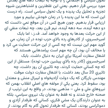
تحول سياسي و اجتماعي را با توجه به تبعات دهه هاي بعدش
مورد بررسي قرار دهيم. يعني اين غلطترين و اشتباهترين شيوه
تجزيه و تحليل يک پديده و يک تحول سياسي است. راه درست
اين است که ما اين پديده را در زمان خودش بياييم و مورد
ارزيابي قرار بدهيم. چون هيچ کس در آن موقع نمي دانست که
دو دهه آينده، سه دهه آينده، نيم قرن بعد، چه تبعات منفي اي
از اين حرکت بعدها به وجود خواهد آمد. ف.ز.: اما بابک
اميرخسروي، از کادرهاي رده بالاي حزب توده در آن زمان، مي
گويد مهم اين نيست که چه کسي از اين حرکت حمايت مي کرد و
يا مخالف آن بود، آن چه مهم است پيامدهايي هستند که
اشغال سفارت آمريکا براي ايران به دنبال داشت. بابک
اميرخسروي (کادر رده بالاي پيشين حزب توده): مستقل از اين
که چه کساني حمايت کردند، چه تاثيري آن روز داشت، چه
تاثيري 20 سال بعد داشت، با اشغال سفارت دولت موقت
مهندس بازرگان که يک دولت آزاديخواه و ليبرال منش و معتدل
بود، سقوط کرد. يعني يکي از مولفه هاي اصلي انقلاب بهمن که
نيروهاي ملي و ملي – مذهبي بودند، در واقع به اين ترتيب از
صحنه خارج شدند و نه فقط به عنوان يک نيروي سياسي، بلکه
به عنوان دارندگان يک مشي فکري، کساني که طرفدار آزادي و
دموکراسي بودند، کساني که طرفدار تحول گام به گام بودند، از