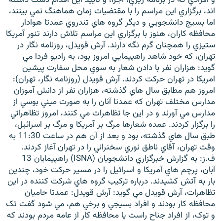
اند، برگزاري اين مراسم را با مقتضيات زمان هماهنگ نمي بينند،
اما بسيج دانشجويي و ديگر گروه هاي تندروي عمدتا هوادار
محافظه کاران، هنوز با برگزاري اين مراسم تلاش دارند تنور آمريکا
ستيزي را همچنان گرم نگه دارند. آرش قويدل، روزنامه نگار در
تهران، که خود شاهد راهپيمايي امروز بود، به راديو فردا مي
زبان‌های دیگر
گويد: هزاران نفر با دادن شعار به سوي محل سفارت پيشين
امريکا در تهران حرکت کردند. آرش قويدل (روزنامه نگار، تهران):
امروز هم مطابق سال هاي گذشته، هزاران نفر از دانش آموزان
مدارس مختلف تهران که عمدتا آنان را به صورت ميني بوسي از
مدارس مي آورند و در اين جا تظاهرات مي کنند، امروز تظاهراتي
را برگزار کردند. عمده شعارها مرگ بر آمريکا و مرگ بر اسرائيل،
طبق سال هاي گذشته، بود و بعد از آن هم در ساعت 11:30 به
وقت تهران، آقاي ناطق نوري سخنراني را در تهران آغاز کردند.
ف.ز: به گزارش خبرگزاري دانشجويان (ISNA) راهپيمايان 13
آبان، پرچم هاي آمريکا و اسرائيل را در مسير حرکت خود، چندين
بار به آتش کشيدند. درباره ترکيب گروه هاي شرکت کننده در اين
تظاهرات، آرش قويدل مي گويد: آرش قويدل: عمدتا حاميان
محافظه کار بودند و افراد بسيجي و برخي هم، مي شود گفت تک
و توک، از افراد جناح راست يا محافظه کار از عامه مردم بودند که