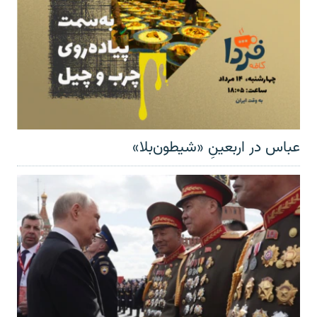
عباس در اربعینِ «شیطون‌بلا»