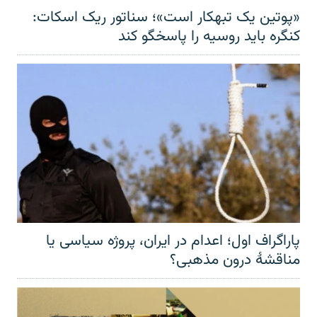
«پوتین یک تبهکار است»؛ سناتور ریک اسکات:
کنگره باید روسیه را پاسخگو کند
پاراگراف اول؛ اعدام در ایران، پروژه سیاسی یا
مناقشهٔ درون مذهبی؟