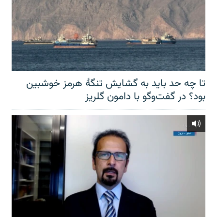
تا چه حد باید به گشایش تنگهٔ هرمز خوشبین
بود؟ در گفت‌وگو با دامون گلریز