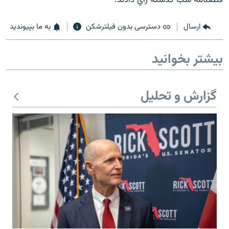
ارسال
دسترسی بدون فیلترشکن
به ما بپیوندید
بیشتر بخوانید
زبان‌های دیگر
گزارش و تحلیل