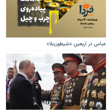
عباس در اربعینِ «شیطون‌بلا»