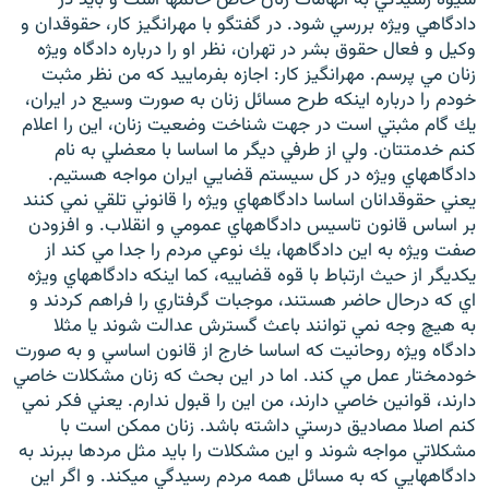
دادگاهي ويژه بررسي شود. در گفتگو با مهرانگيز كار، حقوقدان و
وكيل و فعال حقوق بشر در تهران، نظر او را درباره دادگاه ويژه
زنان مي پرسم. مهرانگيز كار: اجازه بفرماييد كه من نظر مثبت
خودم را درباره اينكه طرح مسائل زنان به صورت وسيع در ايران،
يك گام مثبتي است در جهت شناخت وضعيت زنان، اين را اعلام
زبان‌های دیگر
كنم خدمتتان. ولي از طرفي ديگر ما اساسا با معضلي به نام
دادگاههاي ويژه در كل سيستم قضايي ايران مواجه هستيم.
يعني حقوقدانان اساسا دادگاههاي ويژه را قانوني تلقي نمي كنند
بر اساس قانون تاسيس دادگاههاي عمومي و انقلاب. و افزودن
صفت ويژه به اين دادگاهها، يك نوعي مردم را جدا مي كند از
يكديگر از حيث ارتباط با قوه قضاييه، كما اينكه دادگاههاي ويژه
اي كه درحال حاضر هستند، موجبات گرفتاري را فراهم كردند و
به هيچ وجه نمي توانند باعث گسترش عدالت شوند يا مثلا
دادگاه ويژه روحانيت كه اساسا خارج از قانون اساسي و به صورت
خودمختار عمل مي كند. اما در اين بحث كه زنان مشكلات خاصي
دارند، قوانين خاصي دارند، من اين را قبول ندارم. يعني فكر نمي
كنم اصلا مصاديق درستي داشته باشد. زنان ممكن است با
مشكلاتي مواجه شوند و اين مشكلات را بايد مثل مردها ببرند به
دادگاههايي كه به مسائل همه مردم رسيدگي ميکند. و اگر اين