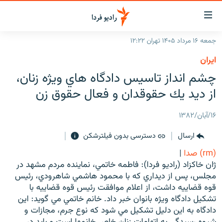
ینک‌های
ابلیت
سترسی
جمعه ۱۶ مرداد ۱۴۰۵ تهران ۱۲:۲۲
ازگشت
صفحه اصلی
ايران
ازگشت
ایران
چشم انداز تاسيس دادگاه هاي ويژه زنان،
ه
نوی
جهان
از ديد يك حقوقدان و فعال حقوق زن
صلی
رادیو
فتن
۱۶/آبان/۱۳۸۲
ه
پادکست
انتخاب کنید و بشنوید
فحه
ارسال
دسترسی بدون فیلترشکن
چندرسانه‌ای
برنامه‌های رادیویی
ستجو
(rm) صدا
|
زنان فردا
فرکانس‌ها
گزارش‌های تصویری
ژان خاكزاد (راديو فردا): فاطمه خاتمي، نماينده مردم مشهد در
مجلس، پس از ديداري كه با محمود هاشمي شاهرودي، رئيس
گزارش‌های ویدئویی
English
قوه قضاييه داشت، از اعلام موافقت رئيس قوه قضاييه با
تشكيل دادگاه ويژه بانوان خبر داد. خانم خاتمي مي گويد: اين
دادگاه به اين دليل تشكيل مي شود كه نوع جرم، مجازات و
به ما بپیوندید
شيوه رسيدگي به اتهامات زنان خاص خانمها است و بايد در