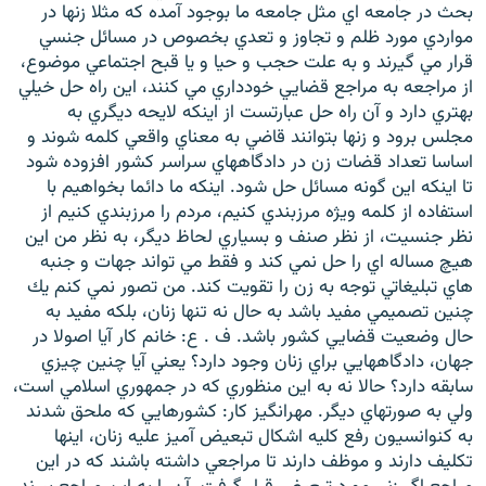
بحث در جامعه اي مثل جامعه ما بوجود آمده كه مثلا زنها در
مواردي مورد ظلم و تجاوز و تعدي بخصوص در مسائل جنسي
قرار مي گيرند و به علت حجب و حيا و يا قبح اجتماعي موضوع،
از مراجعه به مراجع قضايي خودداري مي كنند، اين راه حل خيلي
بهتري دارد و آن راه حل عبارتست از اينكه لايحه ديگري به
مجلس برود و زنها بتوانند قاضي به معناي واقعي كلمه شوند و
اساسا تعداد قضات زن در دادگاههاي سراسر كشور افزوده شود
تا اينكه اين گونه مسائل حل شود. اينكه ما دائما بخواهيم با
استفاده از كلمه ويژه مرزبندي كنيم، مردم را مرزبندي كنيم از
نظر جنسيت، از نظر صنف و بسياري لحاظ ديگر، به نظر من اين
هيچ مساله اي را حل نمي كند و فقط مي تواند جهات و جنبه
هاي تبليغاتي توجه به زن را تقويت كند. من تصور نمي كنم يك
چنين تصميمي مفيد باشد به حال نه تنها زنان، بلكه مفيد به
حال وضعيت قضايي كشور باشد. ف . ع: خانم كار آيا اصولا در
جهان، دادگاههايي براي زنان وجود دارد؟ يعني آيا چنين چيزي
سابقه دارد؟ حالا نه به اين منظوري كه در جمهوري اسلامي است،
ولي به صورتهاي ديگر. مهرانگيز كار: كشورهايي كه ملحق شدند
به كنوانسيون رفع كليه اشكال تبعيض آميز عليه زنان، اينها
تكليف دارند و موظف دارند تا مراجعي داشته باشند كه در اين