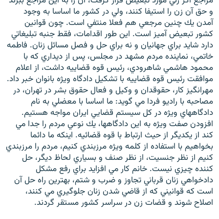
مراجع اگر زني مورد تبعيض قرار گرفت، آن را به اين مراجع ببرند
و حق آن زن را استيفا كنند، ولي در كشور ما اساسا به وجود
آمدن يك چنين مرجعي هم فعلا منتفي است. چون قوانين
كشور تبعيض آميز است. اين طور اقدامات، فقط جنبه تبليغاتي
دارد شايد براي جهانيان و نه براي حل و فصل مسائل زنان. فاطمه
خاتمي، نماينده مردم مشهد در مجلس، پس از ديداري كه با
محمود هاشمي شاهرودي، رئيس قوه قضاييه داشت، از اعلام
موافقت رئيس قوه قضاييه با تشكيل دادگاه ويژه بانوان خبر داد.
مهرانگيز كار، حقوقدان و وكيل و فعال حقوق بشر در تهران، در
مصاحبه با راديو فردا مي گويد: ما اساسا با معضلي به نام
دادگاههاي ويژه در كل سيستم قضايي ايران مواجه هستيم.
افزودن صفت ويژه به اين دادگاهها، يك نوعي مردم را جدا مي
كند از يكديگر از حيث ارتباط با قوه قضائيه. اينكه ما دائما
بخواهيم با استفاده از كلمه ويژه مرزبندي كنيم، مردم را مرزبندي
كنيم از نظر جنسيت، از نظر صنف و بسياري لحاظ ديگر، حل
كننده چيزي نيست. خانم كار مي افزايد براي رفع مشكل
دادخواهي زنان قرباني تجاوز و ضرب و شتم، بهترين راه حل آن
است كه قوانيني كه از قاضي شدن زنان جلوگيري مي كنند،
اصلاح شوند و قضات زن در سراسر كشور مستقر گردند.