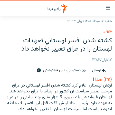
ینک‌های
ابلیت
سترسی
شنبه ۱۷ مرداد ۱۴۰۵ تهران ۱۴:۴۳
ازگشت
صفحه اصلی
جهان
ازگشت
ایران
كشته شدن افسر لهستاني تعهدات
ه
نوی
جهان
لهستان را در عراق تغيير نخواهد داد
صلی
رادیو
فتن
۱۷/آبان/۱۳۸۲
ه
پادکست
انتخاب کنید و بشنوید
فحه
ارسال
دسترسی بدون فیلترشکن
چندرسانه‌ای
برنامه‌های رادیویی
ستجو
(rm) صدا
|
زنان فردا
فرکانس‌ها
گزارش‌های تصویری
ارتش لهستان اعلام كرد كشته شدن افسر لهستاني در عراق
موجب تغيير سياست آن كشور در ارتباط با عراق نخواهد شد.
گزارش‌های ویدئویی
English
لهستان فرماندهي يك نيروي 9 هزار نفري چند مليتي را در عراق
به عهده دارد. رئيس ستاد ارتش گفت قتل اين افسر يك حادثه
اندوه بار است اما سياست لهستان را تغيير نخواهد داد.
به ما بپیوندید