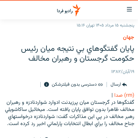
ینک‌های
ابلیت
سترسی
پنجشنبه ۱۵ مرداد ۱۴۰۵ تهران ۱۵:۱۶
ازگشت
صفحه اصلی
جهان
ازگشت
ایران
پايان گفتگوهاي بي نتيجه ميان رئيس
ه
نوی
جهان
حكومت گرجستان و رهبران مخالف
صلی
رادیو
فتن
۱۹/آبان/۱۳۸۲
ه
پادکست
انتخاب کنید و بشنوید
فحه
ارسال
دسترسی بدون فیلترشکن
چندرسانه‌ای
برنامه‌های رادیویی
ستجو
(rm) صدا
|
زنان فردا
فرکانس‌ها
گزارش‌های تصویری
گفتگوها در گرجستان ميان پرزيدنت ادوارد شواردنادزه و رهبران
مخالف ظاهرا بدون توافق پايان يافته است. ميخائيل ساکاشويلي
گزارش‌های ویدئویی
English
رهبر مخالف در پي اين مذاکرات گفت: شواردنادزه درخواستهاي
جناح مخالف را براي ابطال انتخابات پارلماني اخير رد کرده است.
به ما بپیوندید