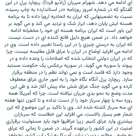
اي ادامه مي دهد. شهرام ميريان (رادْيو فردا): ريچارد پرل در اين
گفتگو که در شماره امروز روزنامه «در استاندارد» به چاپ رسيده،
نسبت به تضمينهايي که ايران به اتحاديه اروپا داده تا به برنامه
هسته ايش پايان دهد، ابراز شک و ترديد مي کند و مي گويد بر
اين باور است که ايران برنامه هسته اي خود را مخفيانه ادامه
زبان‌های دیگر
خواهد داد. در ضمن هيچ دليل قانع کننده اي در دست نيست
که ايران به درستي چيزي را در اين راستا تغيير داده است. وي در
ادامه مي افزايد اوضاع در ايران با عراق قابل مقايسه نيست، چرا
که در ايران دولتي انتخاب شده که اصلاحات را وعده داده و در
پيوند با سوريه مي گويد، در سوريه برعکس يک حکومت مستبد
وجود دارد که فاسد است و نمي تواند نظم را در منطقه برقرار
سازد. ريچارد پرل آنگاه نگاه خود را به امور جاري عراق معطوف
کرده و مي گويد جنگ عراق شش ماه پيش آغاز شد و طي اين
مدت وضع به نحو بدي جريان نيافته است. چرا که آمريکا همه
روزه سه يا چهار سرباز خود را از دست نداده و تا کنون تنها هفته
اي سه سرباز کشته شده اند. وي با تاکيد بر اين موضوع که اين
شمار هم بسيار بالاست، مي افزايد اين خطاست که سربازان
بيشتري وارد عراق کنيم. زيرا عراقيها خود بايد مسئوليت برقراري
امنيت در اين کشور را برعهده گيرند. در ضمن تا زماني که عراق
به وضعي مطلوب دست نيابد، آمريکا به ترک اين کشور نخواهد