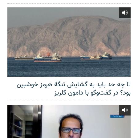
تا چه حد باید به گشایش تنگهٔ هرمز خوشبین
بود؟ در گفت‌وگو با دامون گلریز