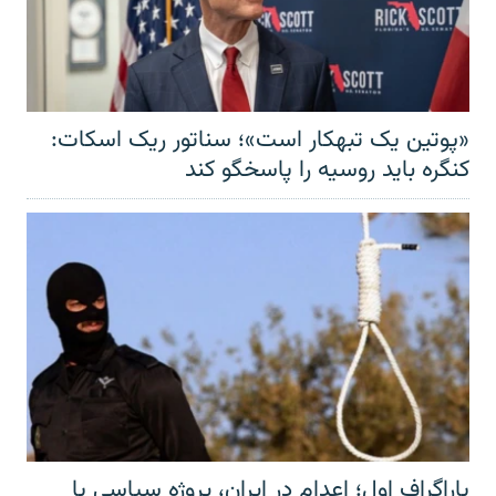
«پوتین یک تبهکار است»؛ سناتور ریک اسکات:
کنگره باید روسیه را پاسخگو کند
پاراگراف اول؛ اعدام در ایران، پروژه سیاسی یا