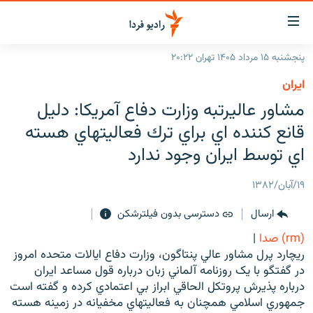
ینک‌های
ابلیت
سترسی
پنجشنبه ۱۵ مرداد ۱۴۰۵ تهران ۲۰:۲۲
ازگشت
صفحه اصلی
ايران
ازگشت
ایران
مشاور عاليرتبه وزارت دفاع آمريکا: دليل
ه
نوی
جهان
قانع کننده اي براي ترك فعاليتهاي هسته
صلی
رادیو
اي توسط ايران وجود ندارد
فتن
ه
پادکست
انتخاب کنید و بشنوید
۱۹/آبان/۱۳۸۲
فحه
چندرسانه‌ای
برنامه‌های رادیویی
ستجو
ارسال
دسترسی بدون فیلترشکن
زنان فردا
فرکانس‌ها
گزارش‌های تصویری
(rm) صدا
|
گزارش‌های ویدئویی
ريچارد پرل مشاور عالي پنتاگون، وزارت دفاع ايالات متحده امروز
English
در گفتگو با يک روزنامه آلماني زبان درباره قول مساعد ايران
درباره پذيرش پروتکل الحاقي ابراز بي اعتمادي کرده و گفته است
به ما بپیوندید
جمهوري اسلامي همچنان به فعاليتهاي مخفيانه در زمينه هسته