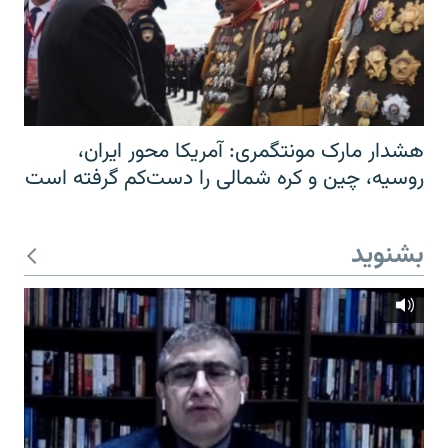
هشدار مارک مونتگمری: آمریکا محور ایران،
روسیه، چین و کره شمالی را دست‌کم گرفته است
بشنوید