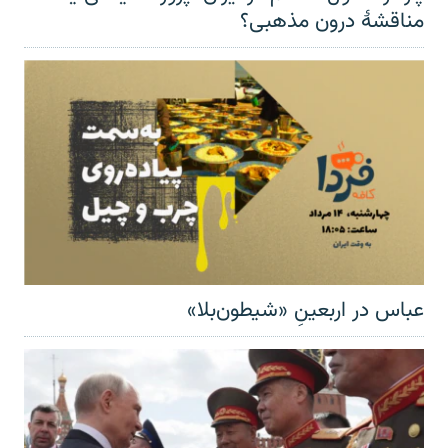
مناقشهٔ درون مذهبی؟
عباس در اربعینِ «شیطون‌بلا»