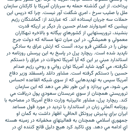
پرداخت. از اين گذشته حمله به سربازان آمريکا يا کارکنان سازمان
ملل يا صليب سرخ ، امري شگفت آور نيست. چرا که درپس اين
حملات سه جريان ايستاده اند. که عبارتند از: گماشتگان رژيم
پيشين که اميدوارند صدام حسين بار ديگر بر اريکه قدرت
بنشيند، تروريستهايي از کشورهاي بيگانه و بالاخره تبهکاران
معمولي و هميشگي. در اين ميان تنها مساله که دولت جرج
بوش را در شگفتي فرو برده، آنست که ارتش عراق به سادگي
ناپديد شده است. ريچارد پرل در پاسخ به اين پرسش روزنامه در
استاندارد مبني بر اين که آيا آمريکا تحولات در عراق را دستکم
نگرفته، مي گويد شايد آمريکا توان رواني و روحي رژيم صدام
حسين را دستکم گرفته است. مشاور دانلد رامسفلد وزير دفاع
آمريکا سپس به تهديدهايي که از سوي شبکه القاعده احساس
مي شود، مي پردازد و اين طور نظر مي دهد که اين سازمان
تروريستي همچنان از سوي عربستان سعودي پول دريافت مي
کند. ريچارد پرل، مشاور عاليرتبه وزارت دفاع آمريکا در مصاحبه با
روزنامه آلماني زبان در استاندارد با ترديد در مورد قول مساعد
ايران براي پذيرش پروتکل الحاقي، اظهار داشت به گمان او
جمهوري اسلامي همچنان به فعاليتهاي مخفيانه در زمينه هسته
اي ادامه مي دهد. وي تاکيد کرد هيچ دليل قانع کننده اي در