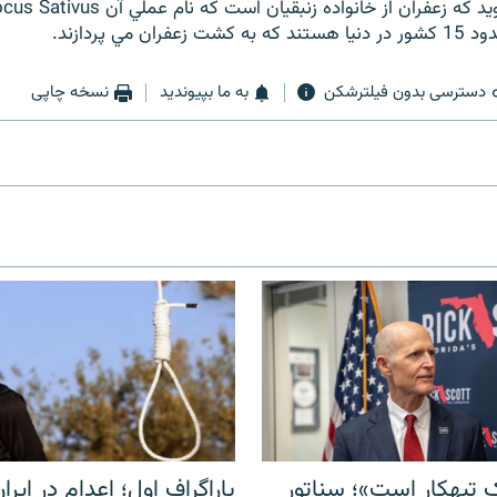
ان مي پردازند.
دسترسی بدون فیلترشکن
به ما بپیوندید
نسخه چاپی
 تبهکار است»؛ سناتور
پاراگراف اول؛ اعدام در ایران