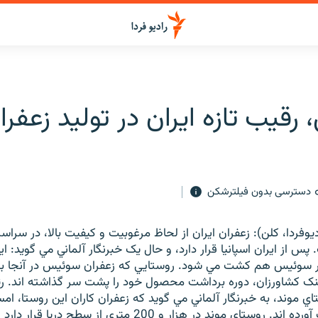
قيب تازه ايران در توليد زعفرا
دسترسی بدون فیلترشکن
يوفردا، کلن): زعفران ايران از لحاظ مرغوبيت و کيفيت بالا، در سراسر د
 از ايران اسپانيا قرار دارد، و حال يک خبرنگار آلماني مي گويد: اين
در سوئيس هم کشت مي شود. روستايي که زعفران سوئيس در آنجا ب
اينک کشاورزان، دوره برداشت محصول خود را پشت سر گذاشته اند. ر
ي موند، به خبرنگار آلماني مي گويد که زعفران کاران اين روستا، ام
محصول به دست آورده اند. روستاي موند در هزار و 200 متري از 