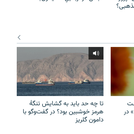
مذهبی؟
شت
تا چه حد باید به گشایش تنگهٔ
» در
هرمز خوشبین بود؟ در گفت‌وگو با
دامون گلریز