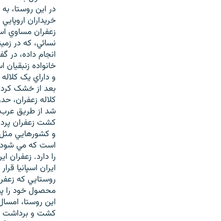
در اين روستا، به 
نسائي، که در زمي
انجام داده، در گف
و داراي يک کلاله
کشت زعفران پرداخ
و کشورهايي مثل 
است که مي شود نا
را دارد. زعفران ا
ايران اسپانيا قرا
روستايي که زعفرا
محصول خود را پش
اين روستا، امسا
کشت و برداشت زعف