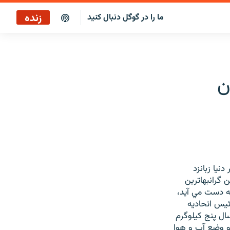
زنده
ما را در گوگل دنبال کنید
پخش آنلاین
پخش رادیویی
ن
پخش آنلاین
پخش ماهواره‌ای
نيا زبانزد
 گرانبهاترين
ه دست مي آيد،
ئيس اتحاديه
سال پنج کيلوگرم
سطح دريا قرار دارد و وضع آب و هوا