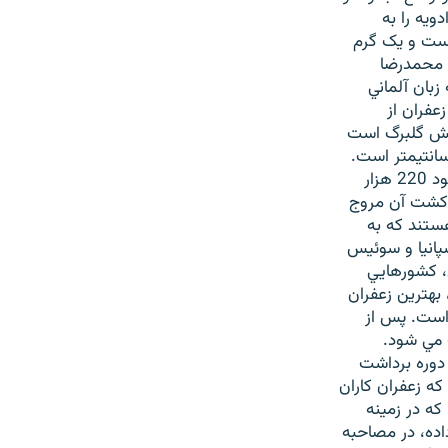
ويه را به
ر گرم زعفران در روستاي موند، معادل 25 فرانک است و يک گرم
مهندس محمدرضا
بان آلماني
عفران از
 گل زعفران داراي شش گلبرگ است
انتيمتر است.
بعد از خشک کردن، به زعفران تبديل مي شود. از 70 هزار گل زعفران، که شامل مي شود 220 هزار
قرن هفتم کشت آن مروج
اضر در حدود 15 کشور در دنيا هستند که به
پانيا و سوئيس
، کشورهايي
بهترين زعفران
 است. پس از
ت مي شود.
 دوره برداشت
ه زعفران کاران
ه در زمينه
اده، در مصاحبه