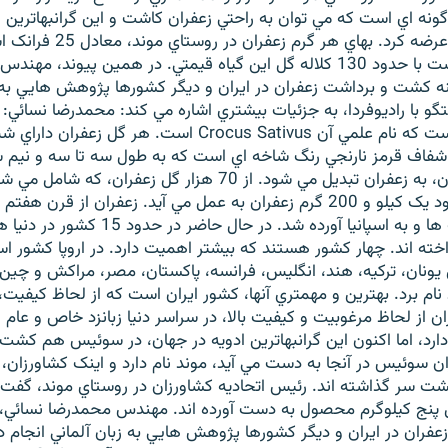
گونه اي است که مي توان به راحتي زعفران کاشت و اين گرانبهاترين اد
خريداران اروپايي عرضه کرد. بهاي ه
زعفران مساوي است با حدود 130 کلاله گل اين گياه قيمتي. در همين پيوند، 
نه کشت و برداشت زعفران در ايران و ديگر کشورها پژوهش هايي به ز
تگو با راديوفردا، به جزئيات بيشتري اشاره مي کند: محمدرضا نسائي: ز
خانواده زنبقيان است که نام علمي آن Crocus Sativus است. هر
 شفاف قرمز نارنجي رنگ شاخه اي است که به طول سه تا سه و نيم س
کلاله زعفران، حدود يک کيلو و 200 گرم زعفران به عمل مي آيد. زعفران از 
شد از طريق عرب ها و به اسپانيا آورده شد. در حال ح
ته اند. چهار کشور هستند که بيشتر اهميت دارد. در اروپا کشور اس
يونان، ترکيه، هند، انگليس، فرانسه، پاکستان، مصر، مراکش و چين
م برد. بهترين و مهمتري آنها، کشور ايران است که از لحاظ کيفيت، 
يران از لحاظ مرغوبيت و کيفيت بالا، در سراسر دنيا زبانزد خاص و عام
ر دارد، اما اکنون اين گرانبهاترين ادويه در جهان، در سوئيس هم کش
ن سوئيس در آنجا به دست مي آيد، موند نام دارد و اينک کشاورزان،
ت سر گذاشته اند. رئيس اتحاديه کشاورزان در روستاي موند، گفت ک
ل پنج کيلوگرم محصول به دست آورده اند. مهندس محمدرضا نسائي، ک
ران در ايران و ديگر کشورها پژوهش هايي به زبان آلماني انجام د