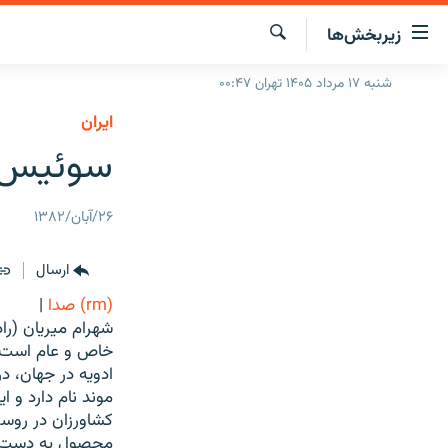
ینک‌های
زیربخش‌ها
ابلیت
سترسی
جستجو
شنبه ۱۷ مرداد ۱۴۰۵ تهران ۰۰:۴۷
صفحه اصلی
ازگشت
ايران
ایران
ازگشت
سوئيس، ر
ه
جهان
نوی
صلی
رادیو
۲۶/آبان/۱۳۸۲
فتن
پادکست
انتخاب کنید و بشنوید
ه
فحه
چندرسانه‌ای
ارسال
برنامه‌های رادیویی
ستجو
(rm) صدا
|
زنان فردا
فرکانس‌ها
گزارش‌های تصویری
شهرام ميريان (راد
گزارش‌های ویدئویی
خاص و عام است. پس
ادويه در جهان، 
موند نام دارد و 
کشاورزان در روستا