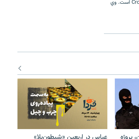
با راديوفردا مي گويد که زعفران از خانواده زنبقيان است که نام عملي آن Crocus Sativus است. وي
، پروژه
عباس در اربعینِ «شیطون‌بلا»