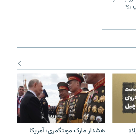
ي رود.
ا»
هشدار مارک مونتگمری: آمریکا