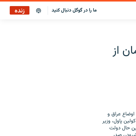
زنده
ما را در گوگل دنبال کنید
برنامه خبری ۲۲
پخش رادیویی
ان از
برنامه خبری ۲۲
پخش ماهواره‌ای
. اوضاع عراق و
ولين پاول، وزير
مين حال دولت
شرودر، صدر