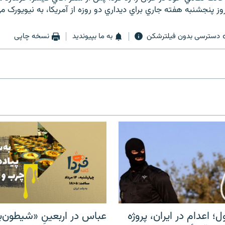
وز پنجشنبه هفته جاري براي ديداري دو روزه از آمريکا، به نيويورک م
دسترسی بدون فیلترشکن
به ما بپیوندید
نسخه چاپی
ل؛ اعدام در ایران، پروژه
عباس در اربعینِ «شیطون‌بل