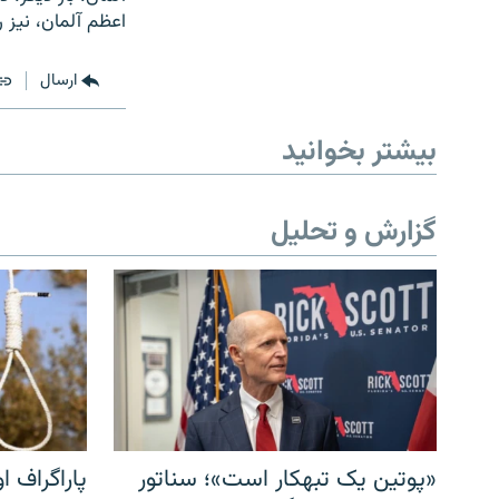
اعظم آلمان، نيز ر
ارسال
بیشتر بخوانید
گزارش و تحلیل
«پوتین یک تبهکار است»؛ سناتور
پاراگراف او