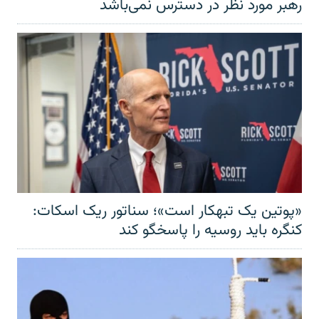
رهبر مورد نظر در دسترس نمی‌باشد
«پوتین یک تبهکار است»؛ سناتور ریک اسکات:
کنگره باید روسیه را پاسخگو کند