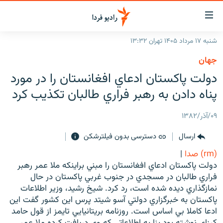
ینک‌های
ابلیت
سترسی
شنبه ۱۷ مرداد ۱۴۰۵ تهران ۱۳:۳۲
ازگشت
صفحه اصلی
جهان
ازگشت
ایران
دولت پاكستان ادعاي افغانستان را در مورد
ه
نوی
جهان
پناه دادن به رهبر فراري طالبان تكذيب كرد
صلی
رادیو
فتن
۰۹/آذر/۱۳۸۲
ه
پادکست
انتخاب کنید و بشنوید
فحه
ارسال
دسترسی بدون فیلترشکن
چندرسانه‌ای
برنامه‌های رادیویی
ستجو
(rm) صدا
|
زنان فردا
فرکانس‌ها
گزارش‌های تصویری
دولت پاكستان ادعاي افغانستان را مبني براينكه ملا عمر رهبر
فراري طالبان در مسجدي در جنوب غربي پاكستان در حال
گزارش‌های ویدئویی
English
نمازگذاري ديده شده است، رد كرد. شيخ رشيد، وزير اطلاعات
پاكستان به خبرگزاري دولتي آسو شيتد پرس اين كشور گفت اين
ادعا كاملا بي اساس است. روزنامه بريتانيايي تايمز از قول حامد
به ما بپیوندید
كرزاي نوشته بود بنا به اطلاعاتي كه وي دريافت كرده ملا عمر