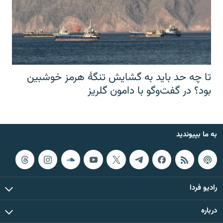
تا چه حد باید به گشایش تنگهٔ هرمز خوشبین
بود؟ در گفت‌وگو با دامون گلریز
به ما بپیوندید
رادیو فردا
درباره