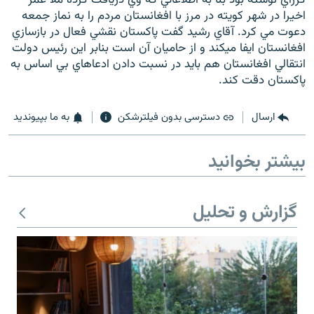
اخيرا در شهر كويته در مرز با افغانستان مردم را به نماز جمعه
دعوت مي كرد. آقاي رشيد گفت پاكستان نقشي فعال در بازسازي
افغانستان ايفا ميكند و از حاميان آن است بنابر اين رئيس دولت
انتقالي افغانستان هم بايد در نسبت دادن ادعاهاي بي اساس به
پاكستان دقت كند.
زبان‌های دیگر
ارسال
دسترسی بدون فیلترشکن
به ما بپیوندید
بیشتر بخوانید
گزارش و تحلیل