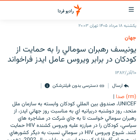
ینک‌های
ابلیت
سترسی
یکشنبه ۱۸ مرداد ۱۴۰۵ تهران ۲۰:۰۳
ازگشت
صفحه اصلی
جهان
ازگشت
ایران
يونيسف رهبران سومالي را به حمايت از
ه
نوی
جهان
کودکان در برابر ويروس عامل ايدز فراخواند
صلی
رادیو
فتن
۱۰/آذر/۱۳۸۲
ه
پادکست
انتخاب کنید و بشنوید
فحه
ارسال
دسترسی بدون فیلترشکن
چندرسانه‌ای
برنامه‌های رادیویی
ستجو
(rm) صدا
|
زنان فردا
فرکانس‌ها
گزارش‌های تصویری
UNICEF، صندوق بين المللي کودکان وابسته به سازمان ملل
متحد، روز دوشنبه دربيانيه اي به مناسبت روز جهاني ايدز، از
گزارش‌های ویدئویی
English
رهبران سومالي خواست تا به جاي شرکت در مشاجره هاي
سياسي، کودکان را در مبارزه عليه ويروس کشنده HIV حمايت
کنند. شيوع ويروس HIV در سومالي نسبت به ديگر کشورهاي
به ما بپیوندید
زير صحراي آفريقا اندک بوده است. در پايان سال 2002، تخمين