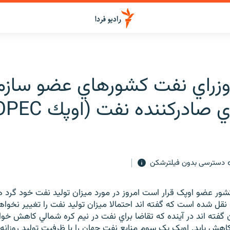
زراي نفت كشورهاي عضو سازم
صادركننده نفت (اوپك OPEC)
دسترسی بدون فیلترشکن
يران نفت 11 کشور عضو اوپک قرار است امروز در مورد ميزان توليد نفت خود گرد 
نقل شده است که گفته اند احتمالا ميزان توليد نفت را تغيير نخواهند
گفته اند در آينده که تقاضا براي نفت در نيم کره شمالي کاهش خواه