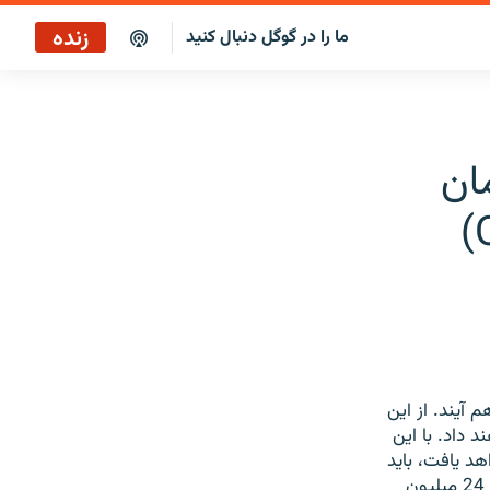
زنده
ما را در گوگل دنبال کنید
پخش آنلاین
پخش رادیویی
ان
پخش آنلاین
پخش ماهواره‌ای
هم آيند. از اين
 داد. با اين
د يافت، بايد
ميزان عرضه نيز کاهش يابد. اوپک يک سوم منابع نفت جهان را با ظرفيت توليد روزانه 24 ميليون