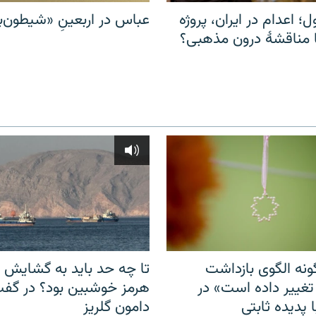
ل؛ اعدام در ایران، پروژه
عباس در اربعینِ «شیطون‌بل
مناقشهٔ درون مذهبی؟
نه الگوی بازداشت
تا چه حد باید به گشایش ت
 تغییر داده است» در
هرمز خوشبین بود؟ در گفت‌
 پدیده ثابتی
دامون گلریز