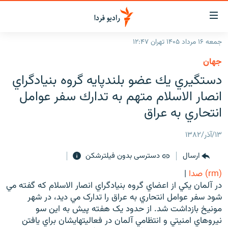
ینک‌های
ابلیت
سترسی
جمعه ۱۶ مرداد ۱۴۰۵ تهران ۱۲:۴۷
ازگشت
صفحه اصلی
جهان
ازگشت
ایران
دستگيري يك عضو بلندپايه گروه بنيادگراي
ه
نوی
جهان
انصار الاسلام متهم به تدارك سفر عوامل
صلی
رادیو
انتحاري به عراق
فتن
ه
پادکست
انتخاب کنید و بشنوید
۱۳/آذر/۱۳۸۲
فحه
چندرسانه‌ای
برنامه‌های رادیویی
ستجو
ارسال
دسترسی بدون فیلترشکن
زنان فردا
فرکانس‌ها
گزارش‌های تصویری
(rm) صدا
|
گزارش‌های ویدئویی
در آلمان يکي از اعضاي گروه بنيادگراي انصار الاسلام که گفته مي
English
شود سفر عوامل انتحاري به عراق را تدارک مي ديد، در شهر
مونيخ بازداشت شد. از حدود يک هفته پيش به اين سو
به ما بپیوندید
نيروهاي امنيتي و انتظامي آلمان در فعاليتهايشان براي يافتن