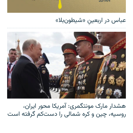
عباس در اربعینِ «شیطون‌بلا»
هشدار مارک مونتگمری: آمریکا محور ایران،
روسیه، چین و کره شمالی را دست‌کم گرفته است