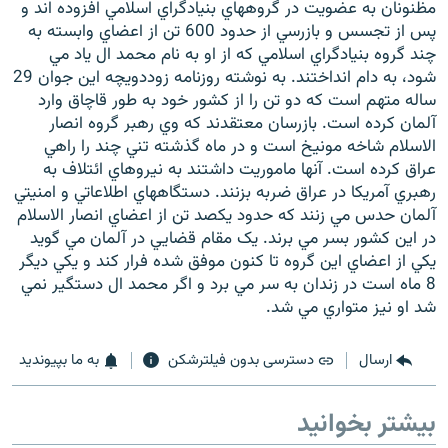
مظنونان به عضويت در گروههاي بنيادگراي اسلامي افزوده اند و
پس از تجسس و بازرسي از حدود 600 تن از اعضاي وابسته به
چند گروه بنيادگراي اسلامي که از او به نام محمد ال ياد مي
شود، به دام انداختند. به نوشته روزنامه زوددويچه اين جوان 29
ساله متهم است که دو تن را از کشور خود به طور قاچاق وارد
زبان‌های دیگر
آلمان کرده است. بازرسان معتقدند که وي رهبر گروه انصار
الاسلام شاخه مونيخ است و در ماه گذشته تني چند را راهي
عراق کرده است. آنها ماموريت داشتند به نيروهاي ائتلاف به
رهبري آمريکا در عراق ضربه بزنند. دستگاههاي اطلاعاتي و امنيتي
آلمان حدس مي زنند که حدود يکصد تن از اعضاي انصار الاسلام
در اين کشور بسر مي برند. يک مقام قضايي در آلمان مي گويد
يکي از اعضاي اين گروه تا کنون موفق شده فرار کند و يکي ديگر
8 ماه است در زندان به سر مي برد و اگر محمد ال دستگير نمي
شد او نيز متواري مي شد.
ارسال
دسترسی بدون فیلترشکن
به ما بپیوندید
بیشتر بخوانید