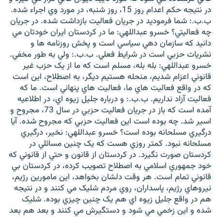
در نتيجه حکم اعدام روز 15، روز شنبه، در مورد وي اجراء شده.
ب.ب.: شما فرموديد در جريان فعاليت بازداشت شده. در جريان
چه فعاليتي؟ خسرو عبداللهي: ما در کردستان ايران خودتان مي
دانيد که سازمان دهي سياسي است و پخش روزنامه ها و
نشريات حزبي است در شرايط فعلي. ب.ب.: ولي به طور مخفي.
خسرو عبداللهي: بله بله، مسلم است که ما از يک حزب غير
قانوني اعزام شديم، منحله هستيم ديگر، به اصطلاح، اين است
که در واقع فعاليت هاي ما، فعاليت هاي پنهاني است. ما که
فعاليت آزاد نداريم. ب.ب.: و درباره جليل زيوه اي، در اطلاعيه
آمده است که باز در جريان فعاليت حزبي در سال 73، مجروح و
اسير شد. چه بوده است اين فعاليت حزبي که مجروح شده. آيا
درگيري مسلحانه بوده است؟ خسرو عبداللهي: نخير، درگيري
مسلحانه نبود. کمتر روزي هست که يک چنين مسائلي در
کردستان صورت نگيرد. در کردستان از قانون و حتي از قانوني که
خود جمهوري اسلامي به اصطلاح تصويب کرده، در کردستان بي
قانوني تمام است. هر وقت دلشان بخواهد، اين مامورين رژيم،
نيروهاي رژيم، پاسداران، روي مردم شليک مي کنند و در نتيجه
هم در واقع جليل زيوه اي هم يک چنين چيزي بوده. شليک
شده و اين زخمي مي شود و دستگيرش مي کنند و بعد هم بعد