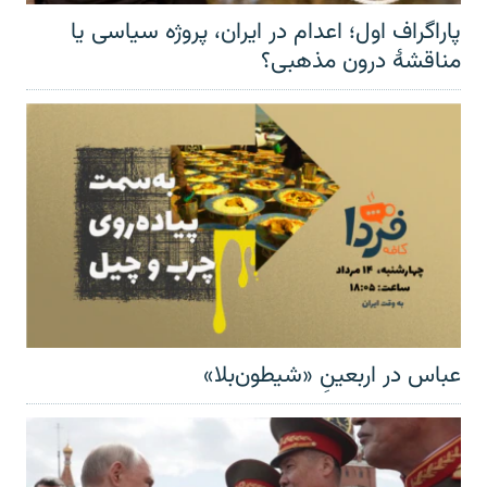
پاراگراف اول؛ اعدام در ایران، پروژه سیاسی یا
مناقشهٔ درون مذهبی؟
عباس در اربعینِ «شیطون‌بلا»