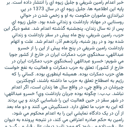
خبر اعدام رامين شريفي و جليل زيوه اي را انتشار داده است. بر
پايه اين اطلاعيه ها، جليل زيوه اي در سال 1373 در پي
تيراندازي ماموران حکومت به او و زخمي شدن در حوالي
روستايي در مهاباد بازداشت و زنداني شده بود. جليل زيوه اي
پس از نه سال زندان، پنجشنبه گذشته اعدام شد. عضو ديگر اين
زبان‌های دیگر
حزب، رامين شريفي، پنج ماه پيش در سقز بازداشت و زنداني
شده بود و در روز شنبه، پانزدهم آذر، اعدام شد. علت و اتهام
بازداشت رامين شريفي در پنج ماه پيش از اين را از خسرو
عبداللهي، سخنگوي حزب دمکرات ايران در خارج از کشور جويا
مي شويم: خسرو عبداللهي (سخنگوي حزب دمکرات ايران در
خارج از کشور): تعلق به حزب دمکرات و فعاليت به نفع خواست
هاي حزب دمکرات بوده. هميشه اينطوري بوده. کساني را که
رژيم به اصطلاح تعلق به حزب ما داشته باشند، کوچکترين
چيزشان در واقع چي، در واقع سال ها زندان است، اگر اعدام
نباشد. ب.ب.: چگونه بوده جريان بازداشت وي؟ خسرو عبداللهي:
در شهر سقز در حين فعاليت اين را شناسايي کردند و پي بردند
که اين به حزب ما تعلق دارد. دستگيرش مي کنند و دو ماه بعد
از آن در يک دادگاه نمايشي اين را به اعدام محکوم مي شود،
رامين به حکم صادره اعتراض مي کند، در نتيجه پرونده به ديوان
عالي فرستاده مي شود که مورد تاييد ديوان عالي قرار مي گيرد و