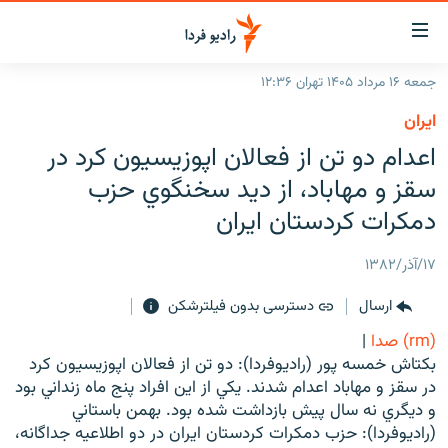
ینک‌های
ابلیت
سترسی
جمعه ۱۶ مرداد ۱۴۰۵ تهران ۱۲:۳۶
ازگشت
صفحه اصلی
ايران
ازگشت
ایران
اعدام دو تن از فعالان اپوزيسيون کرد در
ه
نوی
جهان
سقز و مهاباد، از ديد سخنگوي حزب
صلی
رادیو
دمکرات کردستان ايران
فتن
ه
پادکست
انتخاب کنید و بشنوید
۱۷/آذر/۱۳۸۲
فحه
چندرسانه‌ای
برنامه‌های رادیویی
ستجو
ارسال
دسترسی بدون فیلترشکن
زنان فردا
فرکانس‌ها
گزارش‌های تصویری
(rm) صدا
|
گزارش‌های ویدئویی
بکتاش خمسه پور (راديوفردا): دو تن از فعالان اپوزيسيون کرد
English
در سقز و مهاباد اعدام شدند. يکي از اين افراد پنج ماه زنداني بود
و ديگري نه سال پيش بازداشت شده بود. بهمن باستاني
به ما بپیوندید
(راديوفردا): حزب دمکرات کردستان ايران در دو اطلاعيه جداگانه،