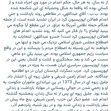
از نه سال، به هر حال، حکم اعدام در مورد وي اجراء شده و از
کساني بوده که واقعا به شکل وحشيانه اي اين شکنجه شده
بوده. ب.ب.: آقاي عبداللهي، در مقاطعي روند بازداشت و حتي
اعدام فعالان اپوزيسيون کرد در ايران تشديد شده است، از جمله
هنگام حمله نظامي آمريکا به عراق. در اين مقطع آيا چگونه مي
بينيد اوضاع را؟ باز فکر مي کنيد که روند تشديد اعدام هاي
فعالان اپوزيسيون کرد است؟ خسرو عبداللهي: انتخابات به
اصطلاح مجلس شوراي اسلامي نزديک مي شود و اينها مي
خواهند به اين وسيله به اصطلاح مردم را بترسانند و اين در واقع
سياست رژيم جمهوري اسلامي بوده. مي بينيد يکي دو ماهي
سست مي کند و بعد سختگيري و کشت و کشتار، يعني اين در
مورد اپوزيسيون سراسري ايران هست، به ويژه در مورد
اپوزيسيون کرد. حزب دمکرات کردستان ايران در دو اطلاعيه
جداگانه، خبر اعدام رامين شريفي و جليل زيوه اي را انتشار داد.
جليل زيوه اي در سال 1373 در پي تيراندازي ماموران حکومت به
او و زخمي شدن در حوالي روستايي در مهاباد بازداشت و زنداني
شده بود. جليل زيوه اي پس از نه سال زندان، پنجشنبه گذشته
اعدام شد. عضو ديگر اين حزب، رامين شريفي، پنج ماه پيش در
سقز بازداشت و زنداني شده بود و در روز شنبه، پانزدهم آذر،
اعدام شد. خسرو عبداللهي، سخنگوي حزب دمکرات ايران در