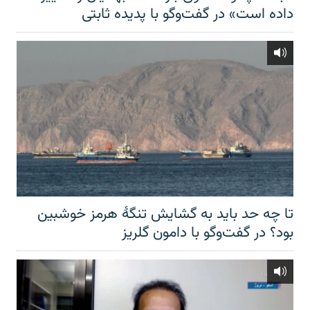
داده است» در گفت‌وگو با پدیده ثابتی
تا چه حد باید به گشایش تنگهٔ هرمز خوشبین
بود؟ در گفت‌وگو با دامون گلریز