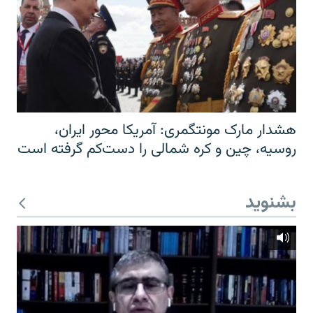
هشدار مارک مونتگمری: آمریکا محور ایران،
روسیه، چین و کره شمالی را دست‌کم گرفته است
بشنوید