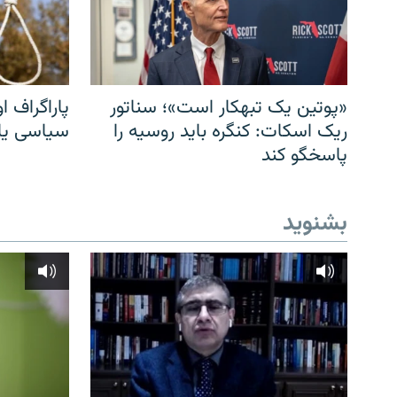
«پوتین یک تبهکار است»؛ سناتور
پاراگراف او
ریک اسکات: کنگره باید روسیه را
سیاسی یا 
پاسخگو کند
بشنوید