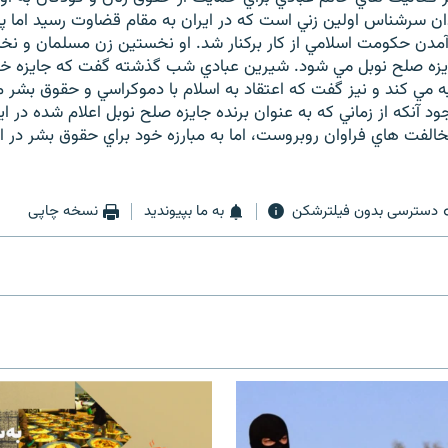
ن سرشناس اولين زني است که در ايران به مقام قضاوت رسيد اما پس
کار آمدن حکومت اسلامي از کار برکنار شد. او نخستين زن مسلمان و نخ
يزه صلح نوبل مي شود. شيرين عبادي شب گذشته گفت که جايزه خود 
مي کند و نيز گفت که اعتقاد به اسلام با دموکراسي و حقوق بشر منا
جود آنکه از زماني که به عنوان برنده جايزه صلح نوبل اعلام شده در ا
خالفت هاي فراوان روبروست، اما به مبارزه خود براي حقوق بشر در اي
دسترسی بدون فیلترشکن
به ما بپیوندید
نسخه چاپی