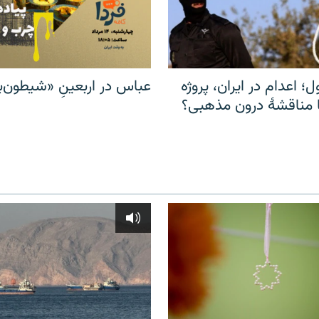
ل؛ اعدام در ایران، پروژه
عباس در اربعینِ «شیطون‌بل
مناقشهٔ درون مذهبی؟