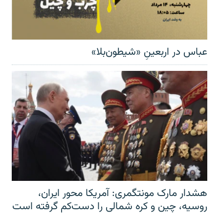
عباس در اربعینِ «شیطون‌بلا»
هشدار مارک مونتگمری: آمریکا محور ایران،
روسیه، چین و کره شمالی را دست‌کم گرفته است