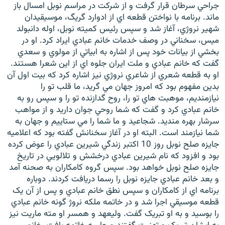
جراحي سرطان قرار گرفت و از شرکت در مراسم نوبل امسال باز
ماند. برنامه با نواختن قطعه اي از ادوارد گریگ، موسيقيدان
شهير نروژي، آغاز شد و سپس رئيس کميته نوبل، اوله دانبولد
ميس، سخناني در وصف خدمات خانم عبادي ايراد کرد. او در
بخشي از بيانات خود پس از اشاره به ابياتي از مولوي و سعدي
گفت که خانم عبادي و ملت ايران جلوه اي از اين شعرا هستند.
او به قطعه شعري از شاعري نروژي نيز اشاره کرد که بيت اول آن
بدين مفهوم بود که امروز جهان مي گريد، ما قلب تو را
نيازمنديم، موهبت هاي تو را، روح گدازنده تو را و سپس رو به
خانم عبادي کرد و گفت که شما روحي جوان داريد و از مواهب
سرشار بهره منديد. شجاعيد و ما شما را مي ستاييم و جهان به
شما نيازمند است. البته او در آغاز سخنانش گفته بود که اعلاميه
جايزه صلح نوبل روز 10 اکتبر زندگي شيرين عبادي را عوض کرده
بود و افزود که نام شيرين عبادي درخشش و تلالويي در تاريخ
جايزه صلح نوبل خواهد بود. سپس گروه کامکاران به صحنه آمد
و بعد خانم عبادي جايزه نوبل را رسما دريافت کردند. دوباره
برنامه اي از کامکاران و سپس نطق خانم عبادي و پس از آن يک
قطعه موسيقي اجرا شد و در خاتمه ملکه نروژ گونه خانم عبادي
را بوسيد و به او تبريک گفت. وليعهد و همسر او مته ماريت نيز