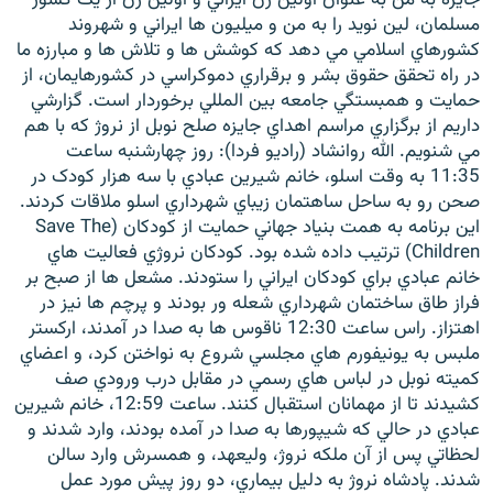
مسلمان، لين نويد را به من و ميليون ها ايراني و شهروند
کشورهاي اسلامي مي دهد که کوشش ها و تلاش ها و مبارزه ما
در راه تحقق حقوق بشر و برقراري دموکراسي در کشورهايمان، از
حمايت و همبستگي جامعه بين المللي برخوردار است. گزارشي
داريم از برگزاري مراسم اهداي جايزه صلح نوبل از نروژ که با هم
زبان‌های دیگر
مي شنويم. الله روانشاد (راديو فردا): روز چهارشنبه ساعت
11:35 به وقت اسلو، خانم شيرين عبادي با سه هزار کودک در
صحن رو به ساحل ساهتمان زيباي شهرداري اسلو ملاقات کردند.
اين برنامه به همت بنياد جهاني حمايت از کودکان (Save The
Children) ترتيب داده شده بود. کودکان نروژي فعاليت هاي
خانم عبادي براي کودکان ايراني را ستودند. مشعل ها از صبح بر
فراز طاق ساختمان شهرداري شعله ور بودند و پرچم ها نيز در
اهتزاز. راس ساعت 12:30 ناقوس ها به صدا در آمدند، ارکستر
ملبس به يونيفورم هاي مجلسي شروع به نواختن کرد، و اعضاي
کميته نوبل در لباس هاي رسمي در مقابل درب ورودي صف
کشيدند تا از مهمانان استقبال کنند. ساعت 12:59، خانم شيرين
عبادي در حالي که شيپورها به صدا در آمده بودند، وارد شدند و
لحظاتي پس از آن ملکه نروژ، وليعهد، و همسرش وارد سالن
شدند. پادشاه نروژ به دليل بيماري، دو روز پيش مورد عمل