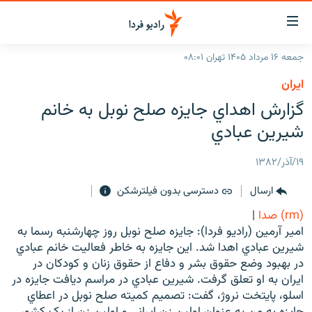
ینک‌های
ابلیت
سترسی
جمعه ۱۶ مرداد ۱۴۰۵ تهران ۰۸:۰۱
ازگشت
صفحه اصلی
ايران
ازگشت
ایران
گزارش اهداي جايزه صلح نوبل به خانم
ه
نوی
جهان
شيرين عبادي
صلی
رادیو
فتن
۱۹/آذر/۱۳۸۲
ه
پادکست
انتخاب کنید و بشنوید
فحه
ارسال
دسترسی بدون فیلترشکن
چندرسانه‌ای
برنامه‌های رادیویی
ستجو
(rm) صدا
|
زنان فردا
فرکانس‌ها
گزارش‌های تصویری
امير آرمين (راديو فردا): جايزه صلح نوبل روز چهارشنبه رسما به
شيرين عبادي اهدا شد. اين جايزه به خاطر فعاليت خانم عبادي
گزارش‌های ویدئویی
English
در بهبود وضع حقوق بشر و دفاع از حقوق زنان و کودکان در
ايران به او تعلق گرفت. شيرين عبادي در مراسم ديافت جايزه در
اسلو، پايتخت نروژ، گفت: تصميم کميته صلح نوبل در اعطاي
به ما بپیوندید
جايزه به من به عنوان اولين زن ايراني و اولين زن از يک کشور