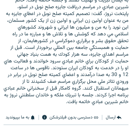
به ايشان تبريک و تهنيت گفتند و جلسه خاتمه يافت. خانم
شيرين عبادي در مراسم دريافت جايزه صلح نوبل در اسلو،
پايتخت نروژ، گفت: تصميم کميته صلح نوبل در اعطاي جايزه به
من به عنوان اولين زن ايراني و اولين زن از يک کشور مسلمان،
اين نويد را به من و ميليون ها ايراني و شهروند کشورهاي
اسلامي مي دهد که کوشش ها و تلاش ها و مبارزه ما در راه
تحقق حقوق بشر و برقراري دموکراسي در کشورهايمان، از
حمايت و همبستگي جامعه بين المللي برخوردار است. قبل از
مراسم اهداي جايزه، سه هزار كودك به همت بنياد جهاني
حمايت از كودكان براي خانم عبادي سرود خواندند و فعاليت هاي
او را در خدمت به كودكان ايران ستودند. ناقوس ها در ساعت
12 و 30 به صدا درآمدند و اعضاي كميته صلح نوبل در برابر در
ورودي تئاتر ملي محل برگزاري مراسم صف كشيدند تا از
ميهمانان استقبال كنند. گروه كامكار قبل از سخنراني خانم عبادي
برنامه اجرا كردند. جلسه با تبريك ملكه و خاندان سلطنتي نروژ به
خانم شيرين عبادي خاتمه يافت.
ارسال
دسترسی بدون فیلترشکن
به ما بپیوندید