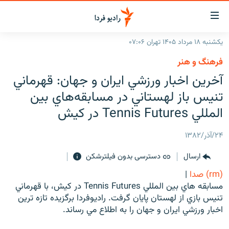
ینک‌های
ابلیت
سترسی
یکشنبه ۱۸ مرداد ۱۴۰۵ تهران ۰۷:۰۶
ازگشت
صفحه اصلی
فرهنگ و هنر
ازگشت
ایران
آخرين اخبار ورزشي ايران و جهان: قهرماني
ه
نوی
جهان
تنيس باز لهستاني در مسابقه‌هاي بين
صلی
رادیو
المللي Tennis Futures در کيش
فتن
ه
پادکست
انتخاب کنید و بشنوید
۲۴/آذر/۱۳۸۲
فحه
چندرسانه‌ای
برنامه‌های رادیویی
ستجو
ارسال
دسترسی بدون فیلترشکن
زنان فردا
فرکانس‌ها
گزارش‌های تصویری
(rm) صدا
|
گزارش‌های ویدئویی
مسابقه هاي بين المللي Tennis Futures در کيش، با قهرماني
English
تنيس بازي از لهستان پايان گرفت. راديوفردا برگزيده تازه ترين
اخبار ورزشي ايران و جهان را به اطلاع مي رساند.
به ما بپیوندید