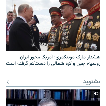
هشدار مارک مونتگمری: آمریکا محور ایران،
روسیه، چین و کره شمالی را دست‌کم گرفته است
بشنوید