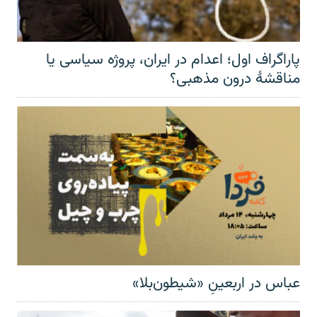
پاراگراف اول؛ اعدام در ایران، پروژه سیاسی یا
مناقشهٔ درون مذهبی؟
عباس در اربعینِ «شیطون‌بلا»