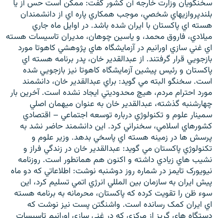
سخنگويان وزارت خارجه آن كشور گفت: ممكن است حس آز يا
بلندپروازيهاي شخصي، موجب همكاري پاره اي از دانشمندان
هسته اي پاكستان با ايران شده باشد. در اوايل ماه جاري
ميلادي، فاروق محمد، و ياسين چوهان، مديران تاسيسات هسته
اي غني سازي اورانيم در آزمايشگاه هاي پژوهشي کاهوتا مورد
بازجويي قرار گرفتند. از عبدالقدير خان، پدر برنامه هسته اي
پاکستان و رئيس پيشين آزمايشگاه کاهوتا نيز بازجويي شده
است. سخنگو البته مي گويد: براي عبدالقدير خان، دانشمند
مورد احترام مردم، هيچ محدوديتي ايجاد نشده است. آخرين بار
چهارشنبه گذشته، عبدالقدير خان به عنوان ميهمان اصلي
سمينار علوم و تکنولوژي درباره توسعه اجتماعي – اقتصادي
کشورهاي اسلامي، سخنراني کرد. اين دانشمند حاضر نشد به
پرسش ها در زمينه هسته اي پاسخي بدهد. وزير علوم و
تکنولوژي پاکستان مي گويد: عبدالقدير خان در زندگي فراز و
نشيب هاي زيادي داشته و اکنون هم همانطور است. روزنامه
نيويورک تايمز در شماره روز دوشنبه نوشت: اطلاعاتي که دو ماه
پيش ايران به سازمان بين المللي انرژي اتمي تسليم کرد، اين
سوء ظن را تقويت کرده که پاکستان، محرمانه به برنامه هسته
اي ايران کمک رسانده است. واشنگتن پست نيز نوشت که
دستگاه هاي گريز از مرکزي که در غني سازي اورانيم تاسيسات