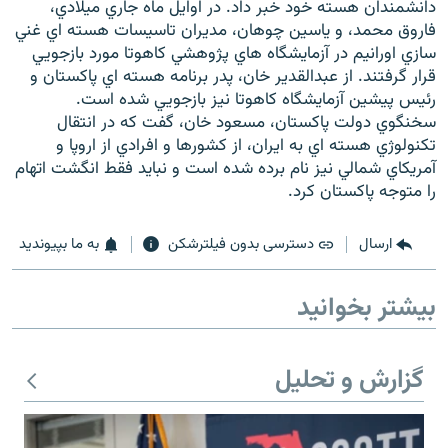
دانشمندان هسته خود خبر داد. در اوايل ماه جاري ميلادي،
فاروق محمد، و ياسين چوهان، مديران تاسيسات هسته اي غني
سازي اورانيم در آزمايشگاه هاي پژوهشي کاهوتا مورد بازجويي
قرار گرفتند. از عبدالقدير خان، پدر برنامه هسته اي پاکستان و
رئيس پيشين آزمايشگاه کاهوتا نيز بازجويي شده است.
سخنگوي دولت پاکستان، مسعود خان، گفت که در انتقال
تکنولوژي هسته اي به ايران، از کشورها و افرادي از اروپا و
آمريکاي شمالي نيز نام برده شده است و نبايد فقط انگشت اتهام
را متوجه پاکستان کرد.
ارسال
دسترسی بدون فیلترشکن
به ما بپیوندید
بیشتر بخوانید
گزارش و تحلیل