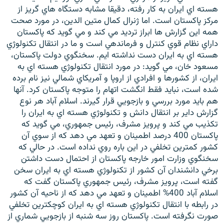
هسته اي ايران به کار رفته، دقيقا مشابه دستگاه هاي گريز از
مرکز پاکستان است. اما ژنرال کمال متين الدين، در مورد صحت
همه اين گزارش ها ابراز ترديد مي کند و مي گويد که پاکستان
داراي نظام قوي کنترل و فرماندهي است و ما در انتقال تکنولوژي
هسته اي به ايران دست نداشته ايم. سخنگوي دولت پاکستان،
مسعود خان، مي گويد: در مورد انتقال تکنولوژي هسته اي به
ايران، از کشورها و افرادي از اروپا و آمريکاي شمالي نيز نام برده
شده است، نبايد فقط انگشت اتهام را متوجه پاکستان کرد. آنها
هم بايد مورد بررسي و بازجويي قرار گيرند. اسلام آباد هر نوع
گزارش داير بر انتقال دانش و تکنولوژي هسته اي به ايران را
تکذيب مي کند و پرويز مشرف، رئيس جمهوري، مي گويد که
پاکستان 400 درصد اطمينان و تعهد مي دهد که از سوي آن
کشور کمترين تخلفي در اين باره روي نداده است. در حالي كه
سخنگوي وزارت امور خارجه پاكستان از احتمال دست داشتن
برخي دانشندان آن كشور از تكنولوژي هسته اي به ايران سخن
گفته است، پرويز مشرف، رئيس جمهوري پاكستان گفت که
اسلام آباد 400% اطمينان و تعهد مي دهد كه از ناحيه آن كشور
در رابطه با انتقال تكنولوژي هسته اي به ايران كوچكترين تخلفي
صورت نگرفته است. پاكستان روز سه شنبه از بازجويي شماري از