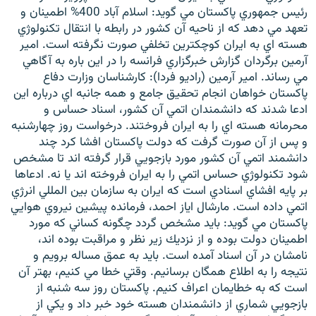
رئيس جمهوري پاكستان مي گويد: اسلام آباد 400% اطمينان و
تعهد مي دهد كه از ناحيه آن كشور در رابطه با انتقال تكنولوژي
هسته اي به ايران كوچكترين تخلفي صورت نگرفته است. امير
آرمين برگردان گزارش خبرگزاري فرانسه را در اين باره به آگاهي
مي رساند. امير آرمين (راديو فردا): كارشناسان وزارت دفاع
زبان‌های دیگر
پاكستان خواهان انجام تحقيق جامع و همه جانبه اي درباره اين
ادعا شدند كه دانشمندان اتمي آن كشور، اسناد حساس و
محرمانه هسته اي را به ايران فروختند. درخواست روز چهارشنبه
و پس از آن صورت گرفت كه دولت پاكستان افشا كرد چند
دانشمند اتمي آن كشور مورد بازجويي قرار گرفته اند تا مشخص
شود تكنولوژي حساس اتمي را به ايران فروخته اند يا نه. ادعاها
بر پايه افشاي اسنادي است كه ايران به سازمان بين المللي انرژي
اتمي داده است. مارشال اياز احمد، فرمانده پيشين نيروي هوايي
پاكستان مي گويد: بايد مشخص گردد چگونه كساني كه مورد
اطمينان دولت بوده و از نزديك زير نظر و مراقبت بوده اند،
نامشان در آن اسناد آمده است. بايد به عمق مساله برويم و
نتيجه را به اطلاع همگان برسانيم. وقتي خطا مي كنيم، بهتر آن
است كه به خطايمان اعراف كنيم. پاكستان روز سه شنبه از
بازجويي شماري از دانشمندان هسته خود خبر داد و يكي از