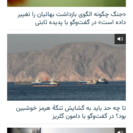
«جنگ چگونه الگوی بازداشت بهائیان را تغییر
داده است» در گفت‌وگو با پدیده ثابتی
تا چه حد باید به گشایش تنگهٔ هرمز خوشبین
بود؟ در گفت‌وگو با دامون گلریز