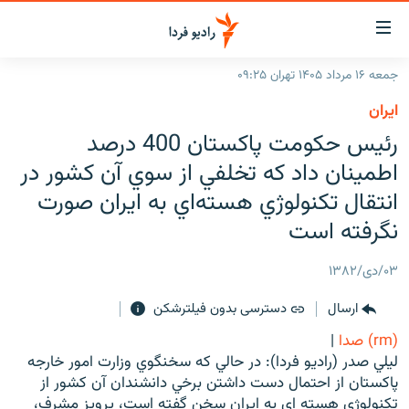
ینک‌های
ابلیت
سترسی
جمعه ۱۶ مرداد ۱۴۰۵ تهران ۰۹:۲۵
ازگشت
صفحه اصلی
ايران
ازگشت
ایران
رئيس حکومت پاکستان 400 درصد
ه
نوی
جهان
اطمينان داد که تخلفي از سوي آن کشور در
صلی
رادیو
انتقال تکنولوژي هسته‌اي به ايران صورت
فتن
ه
نگرفته است
پادکست
انتخاب کنید و بشنوید
فحه
چندرسانه‌ای
برنامه‌های رادیویی
ستجو
۰۳/دی/۱۳۸۲
زنان فردا
فرکانس‌ها
گزارش‌های تصویری
ارسال
دسترسی بدون فیلترشکن
گزارش‌های ویدئویی
(rm) صدا
|
English
ليلي صدر (راديو فردا): در حالي كه سخنگوي وزارت امور خارجه
پاكستان از احتمال دست داشتن برخي دانشندان آن كشور از
به ما بپیوندید
تكنولوژي هسته اي به ايران سخن گفته است، پرويز مشرف،