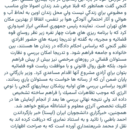
گنجي گفت همانطور كه قبلا عرض شد زندان اصولا جاي مناسب
و مطبوعي براي زندگي نيست ولي محل زندان اوين به لحاظ آب و
هوائي و آثار احتمالي آلودگي هوا بر تنفس، اتفاقا از بهترين مكان
هاي تهران است. نماينده رئيس جمهوري اسلامي ابراز اميدواري
كرد كه با برنامه ريزي هاي هيات چهار نفره زير نظر روساي قوه
قضائيه و مجريه، به گفته او تدريجا زمينه هاي حضور افرادي
نظير گنجي كه براساس احكام دادگاه در زندان ها هستند، بين
خانواده و جامعه فراهم شود. و تدريجا امكان بررسي و نظارت
مسئولان قضائي در روزهاي مرخصي نيز بيش از پيش فراهم
شود، بلكه طبق روال قانوني و با موافقت رياست قوه قضائيه
بتوان براي آزادي مشروع آنها اقدام مساعدي كرد. وزير بازرگاني در
پايان ضمن آن كه از رسانه ها خواست به مسئولان ياري رسانند،
افزود براساس بررسي هاي اوليه پزشكان بيماريهاي گنجي را نوعي
الرژي كه موجب تظاهرات آسميك را فراهم ساخته تشخيص
داده اند ولي نتيجه نهائي بررسي ها بعد از انجام آزمايش ها در
كلينك تخصصي آلرژي معلوم و انشاءالله مرتفع خواهد شد.
همچنين، خبرگزاري دانشجويان ايران (ايسنا) خبر بازگرداندن
احمد باطبي را تائيد و به استناد نمابري كه دريافت كرده اند به
نقل از محمد شريعتمداري آورده است كه به صراحت اظهارات