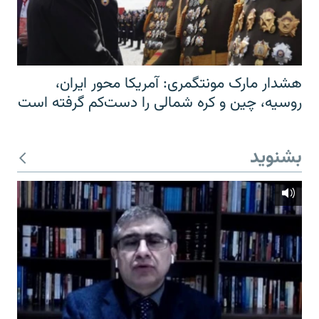
هشدار مارک مونتگمری: آمریکا محور ایران،
روسیه، چین و کره شمالی را دست‌کم گرفته است
بشنوید