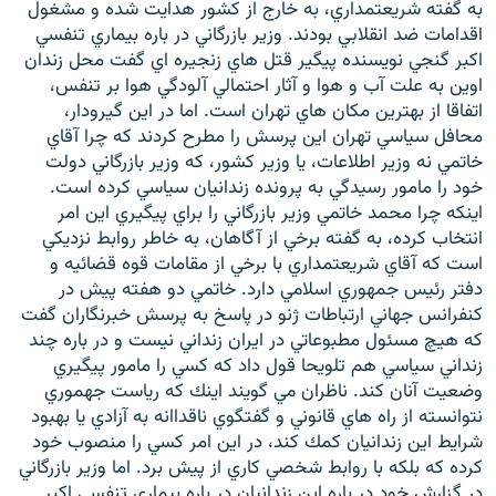
به گفته شريعتمداري، به خارج از كشور هدايت شده و مشغول
اقدامات ضد انقلابي بودند. وزير بازرگاني در باره بيماري تنفسي
اكبر گنجي نويسنده پيگير قتل هاي زنجيره اي گفت محل زندان
اوين به علت آب و هوا و آثار احتمالي آلودگي هوا بر تنفس،
اتفاقا از بهترين مكان هاي تهران است. اما در اين گيرودار،
زبان‌های دیگر
محافل سياسي تهران اين پرسش را مطرح كردند كه چرا آقاي
خاتمي نه وزير اطلاعات، يا وزير كشور، كه وزير بازرگاني دولت
خود را مامور رسيدگي به پرونده زندانيان سياسي كرده است.
اينكه چرا محمد خاتمي وزير بازرگاني را براي پيگيري اين امر
انتخاب كرده، به گفته برخي از آگاهان، به خاطر روابط نزديكي
است كه آقاي شريعتمداري با برخي از مقامات قوه قضائيه و
دفتر رئيس جمهوري اسلامي دارد. خاتمي دو هفته پيش در
كنفرانس جهاني ارتباطات ژنو در پاسخ به پرسش خبرنگاران گفت
كه هيچ مسئول مطبوعاتي در ايران زنداني نيست و در باره چند
زنداني سياسي هم تلويحا قول داد كه كسي را مامور پيگيري
وضعيت آنان كند. ناظران مي گويند اينك كه رياست جهموري
نتوانسته از راه هاي قانوني و گفتگوي ناقداانه به آزادي يا بهبود
شرايط اين زندانيان كمك كند، در اين امر كسي را منصوب خود
كرده كه بلكه با روابط شخصي كاري از پيش برد. اما وزير بازرگاني
در گزارش خود در باره اين زندانيان در باره بيماري تنفسي اكبر