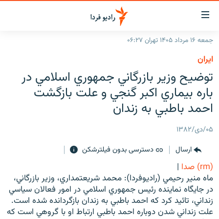
ینک‌های
ابلیت
سترسی
جمعه ۱۶ مرداد ۱۴۰۵ تهران ۰۶:۲۷
ازگشت
صفحه اصلی
ايران
ازگشت
ایران
توضيح وزير بازرگاني جمهوري اسلامي در
ه
نوی
جهان
باره بيماري اكبر گنجي و علت بازگشت
صلی
رادیو
احمد باطبي به زندان
فتن
ه
پادکست
انتخاب کنید و بشنوید
۰۵/دی/۱۳۸۲
فحه
چندرسانه‌ای
برنامه‌های رادیویی
ستجو
ارسال
دسترسی بدون فیلترشکن
زنان فردا
فرکانس‌ها
گزارش‌های تصویری
(rm) صدا
|
گزارش‌های ویدئویی
ماه منير رحيمي (راديوفردا): محمد شريعتمداري، وزير بازرگاني،
English
در جايگاه نماينده رئيس جمهوري اسلامي در امور فعالان سياسي
زنداني، تائيد كرد كه احمد باطبي به زندان بازگردانده شده است.
به ما بپیوندید
علت زنداني شدن دوباره احمد باطبي ارتباط او با گروهي است كه