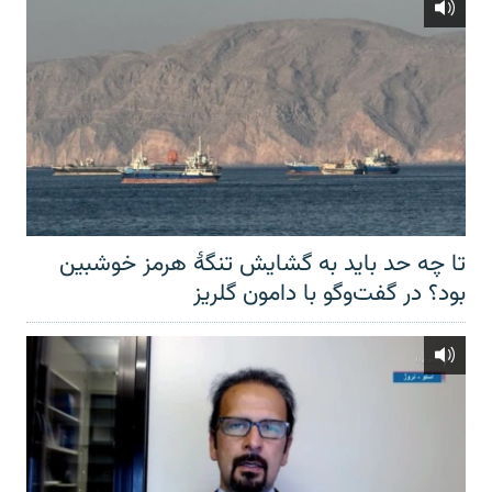
تا چه حد باید به گشایش تنگهٔ هرمز خوشبین
بود؟ در گفت‌وگو با دامون گلریز