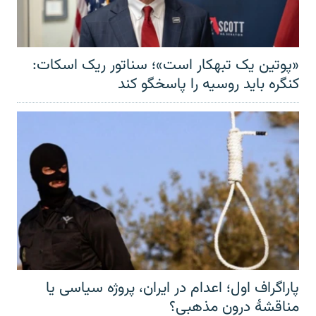
«پوتین یک تبهکار است»؛ سناتور ریک اسکات:
کنگره باید روسیه را پاسخگو کند
پاراگراف اول؛ اعدام در ایران، پروژه سیاسی یا
مناقشهٔ درون مذهبی؟