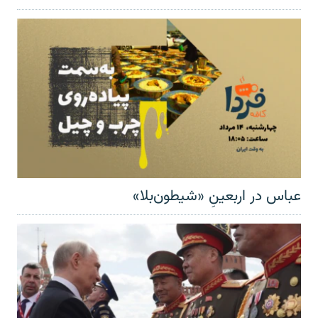
عباس در اربعینِ «شیطون‌بلا»