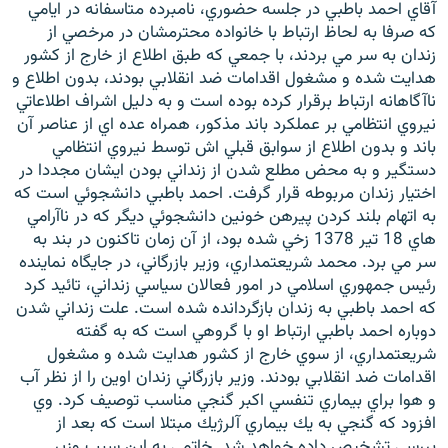
آقاي احمد باطبي در جلسه حضوري، نامبرده متاسفانه در ايامي
كه صرفا به لحاظ ارتباط با خانواده محترمشان در مرخصي از
زندان به سر مي بردند، با جمعي كه طبق اطلاع از خارج از كشور
هدايت شده و مشغول اقدامات ضد انقلابي بودند، بدون اطلاع و
ناآگاهانه ارتباط برقرار كرده بوده است و به دليل اشراف اطلاعاتي
نيروي انتظامي بر عملكرد باند مذكور، همراه عده اي از عناصر آن
باند و بدون اطلاع از سوابق قبلي اش توسط نيروي انتظامي
دستگير و به محض مطلع شدن از زنداني بودن ايشان مجددا در
اختيار زندان مربوطه قرار گرفت. احمد باطبي دانشجوئي است كه
به اتهام بلند كردن پيرهن خونين دانشجوئي ديگر كه در ناآرامي
هاي 18 تير 1378 زخي شده بود، از آن زمان تاكنون در بند به
سر مي برد. محمد شريعتمداري، وزير بازرگاني، در جايگاه نماينده
رئيس جمهوري اسلامي در امور فعالان سياسي زنداني، تائيد كرد
كه احمد باطبي به زندان بازگردانده شده است. علت زنداني شدن
دوباره احمد باطبي ارتباط او با گروهي است كه به گفته
شريعتمداري، از سوي خارج از كشور هدايت شده و مشغول
اقدامات ضد انقلابي بودند. وزير بازرگاني زندان اوين را از نظر آب
و هوا براي بيماري تنفسي اكبر گنجي مناسب توصيف كرد. وي
افزود كه گنجي به يك بيماري آلرژيك مبتلا است كه بعد از
بررسي تشخيص داده خواهد شد. خاتمي به اين سبب وزير