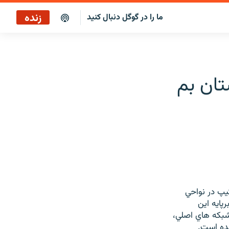
زنده
ما را در گوگل دنبال کنید
برنامه خبری ۲۲
پخش رادیویی
ان بم
برنامه خبری ۲۲
پخش ماهواره‌ای
وني کردن آب آشاميدني در شهرستان بم آغاز شد. از روز دوشنبه 20 اکيپ در نواحي
پايه اين
 شبکه هاي اصلي،
شده است.