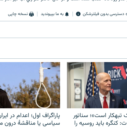
دسترسی بدون فیلترشکن
به ما بپیوندید
نسخه چاپی
 تبهکار است»؛ سناتور
پاراگراف اول؛ اعدام در ایران
: کنگره باید روسیه را
سیاسی یا مناقشهٔ درون 