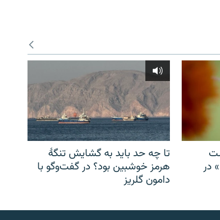
شت
تا چه حد باید به گشایش تنگهٔ
» در
هرمز خوشبین بود؟ در گفت‌وگو با
دامون گلریز