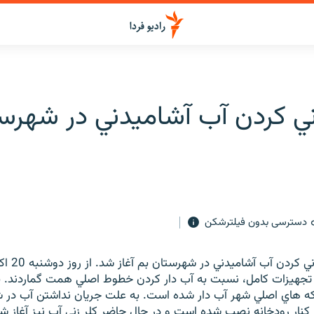
 کردن آب آشاميدني در شهرست
دسترسی بدون فیلترشکن
کلر زني و ضدعف
تجهيزات کامل، نسبت به آب دار کردن خطوط اصلي همت گماردند. بر
 40% شبکه هاي اصلي شهر آب دار شده است. به علت جريان نداشتن آب در
کنار رودخانه نصب شده است و در حال حاضر کلر زني آب نيز آغاز 