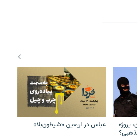
، پروژه
عباس در اربعینِ «شیطون‌بلا»
مذهبی؟