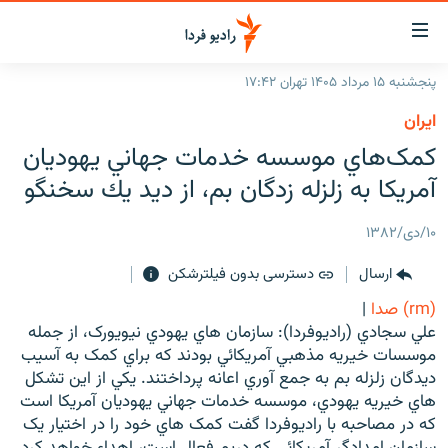
ینک‌های
ابلیت
سترسی
پنجشنبه ۱۵ مرداد ۱۴۰۵ تهران ۱۷:۴۲
ازگشت
صفحه اصلی
ايران
ازگشت
ایران
کمک‌هاي موسسه خدمات جهاني يهوديان
ه
نوی
جهان
آمريکا به زلزله زدگان بم، از ديد يك سخنگو
صلی
رادیو
فتن
۱۰/دی/۱۳۸۲
ه
پادکست
انتخاب کنید و بشنوید
فحه
ارسال
دسترسی بدون فیلترشکن
چندرسانه‌ای
برنامه‌های رادیویی
ستجو
(rm) صدا
|
زنان فردا
فرکانس‌ها
گزارش‌های تصویری
علي سجادي (راديوفردا): سازمان هاي يهودي نيويورک، از جمله
موسسات خيريه مذهبي آمريکائي بودند که براي کمک به آسيب
گزارش‌های ویدئویی
English
ديدگان زلزله بم به جمع آوري اعانه پرداختند. يکي از اين تشکل
هاي خيريه يهودي، موسسه خدمات جهاني يهوديان آمريکا است
که در مصاحبه با راديوفردا گفت کمک هاي خود را در اختيار يک
به ما بپیوندید
سازمان امدادگر آمريکائي که دربم فعال است، اهداء خواهد کرد.