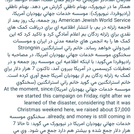
همکار ما در نيويورک، بهنام ناطقي گزارش مي دهد. بهنام ناطقي
(راديوفردا، نيويورک): موسسه خدمات جهاني يهوديان آمريکا،
American Jewish World Service روز جمعه، يک روز بعد از
فاجعه زلزله در بم، با انتشار اطلاعيه اي براي دريافت کمک هاي
نقدي براي زلزله زدگان بم اعلام آمادگي کرد و تاکيد کرد که اين
زبان‌های دیگر
کمک ها را به انجمن هاي جامعه مدني در ايران و موسسات
غيردولتي خواهد رساند. خانم راني استرانگنين Strongnin
سخنگوي موسسه خدمات جهاني يهوديان آمريکا، در مصاحبه با
راديوفردا مي‌گويد: با اينکه اطلاعيه اين موسسه روز جمعه و در
تعطيلات کريسمس در آمريکا بيرون آمد، تاکنون 7 هزار دلار براي
کمک به زلزله زدگان بم از يهوديان آمريکا جمع آوري کرده است.
خانم استرانگنين مي گويد خانم راني استرانگنين (سخنگوي
موسسه خدمات جهاني يهوديان امريکا):At the moment, since
we started this campaign on Friday, right after we
learned of the disaster, considering that it was
Christmas weekend here, we raised about $7,000
already, and money is still coming in. سخنگوي موسسه
خدمات جهاني يهوديان امريکا در نيويورک مي گويد: تا حالا 7
هزار دلار جمع شده و بيشتر هم دارد جمع مي شود. وي مي