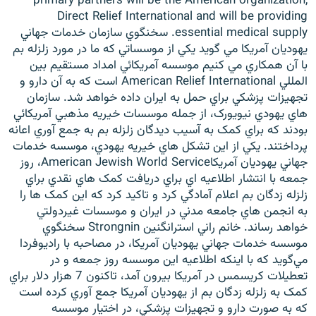
primary partners will be the American organization,
Direct Relief International and will be providing
essential medical supply. سخنگوي سازمان خدمات جهاني
يهوديان آمريکا مي گويد يکي از موسساتي که ما در مورد زلزله بم
با آن همکاري مي کنيم موسسه آمريکائي امداد مستقيم بين
المللي American Relief International است که به آن دارو و
تجهيزات پزشکي براي حمل به ايران داده خواهد شد. سازمان
هاي يهودي نيويورک، از جمله موسسات خيريه مذهبي آمريکائي
بودند که براي کمک به آسيب ديدگان زلزله بم به جمع آوري اعانه
پرداختند. يکي از اين تشکل هاي خيريه يهودي، موسسه خدمات
جهاني يهوديان آمريکاAmerican Jewish World Service، روز
جمعه با انتشار اطلاعيه اي براي دريافت کمک هاي نقدي براي
زلزله زدگان بم اعلام آمادگي کرد و تاکيد کرد که اين کمک ها را
به انجمن هاي جامعه مدني در ايران و موسسات غيردولتي
خواهد رساند. خانم راني استرانگنين Strongnin سخنگوي
موسسه خدمات جهاني يهوديان آمريکا، در مصاحبه با راديوفردا
مي‌گويد که با اينکه اطلاعيه اين موسسه روز جمعه و در
تعطيلات کريسمس در آمريکا بيرون آمد، تاکنون 7 هزار دلار براي
کمک به زلزله زدگان بم از يهوديان آمريکا جمع آوري کرده است
كه به صورت دارو و تجهيزات پزشكي، در اختيار موسسه