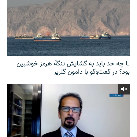
تا چه حد باید به گشایش تنگهٔ هرمز خوشبین
بود؟ در گفت‌وگو با دامون گلریز