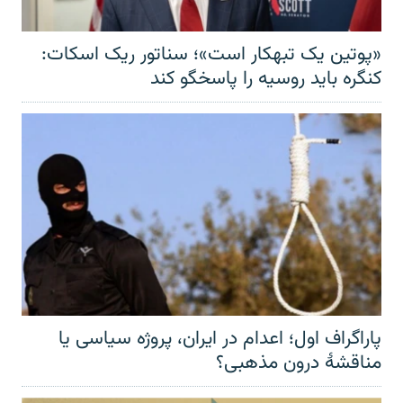
«پوتین یک تبهکار است»؛ سناتور ریک اسکات:
کنگره باید روسیه را پاسخگو کند
پاراگراف اول؛ اعدام در ایران، پروژه سیاسی یا
مناقشهٔ درون مذهبی؟