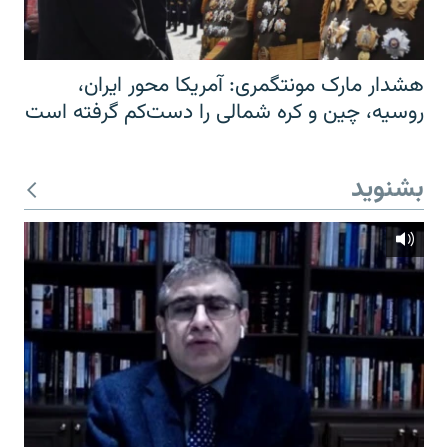
هشدار مارک مونتگمری: آمریکا محور ایران،
روسیه، چین و کره شمالی را دست‌کم گرفته است
بشنوید