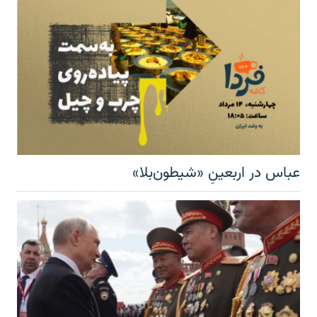
عباس در اربعینِ «شیطون‌بلا»