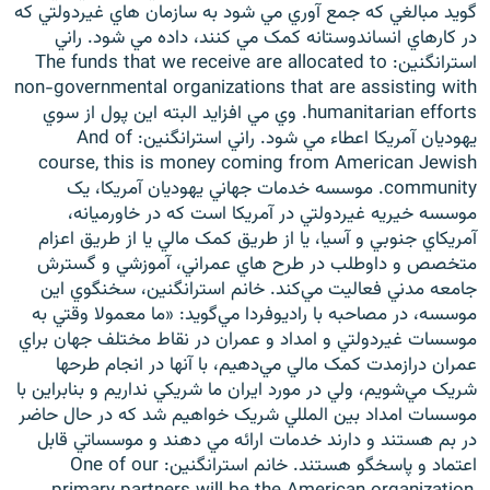
گويد مبالغي که جمع آوري مي شود به سازمان هاي غيردولتي که
در کارهاي انساندوستانه کمک مي کنند، داده مي شود. راني
استرانگنين: The funds that we receive are allocated to
non-governmental organizations that are assisting with
humanitarian efforts. وي مي افزايد البته اين پول از سوي
يهوديان آمريکا اعطاء مي شود. راني استرانگنين: And of
course, this is money coming from American Jewish
community. موسسه خدمات جهاني يهوديان آمريکا، يک
موسسه خيريه غيردولتي در آمريکا است که در خاورميانه،
آمريکاي جنوبي و آسيا، يا از طريق کمک مالي يا از طريق اعزام
متخصص و داوطلب در طرح هاي عمراني، آموزشي و گسترش
جامعه مدني فعاليت مي‌کند. خانم استرانگنين، سخنگوي اين
موسسه، در مصاحبه با راديوفردا مي‌گويد: «ما معمولا وقتي به
موسسات غيردولتي و امداد و عمران در نقاط مختلف جهان براي
عمران درازمدت کمک مالي مي‌دهيم، با آنها در انجام طرحها
شريک مي‌شويم، ولي در مورد ايران ما شريکي نداريم و بنابراين با
موسسات امداد بين المللي شريک خواهيم شد که در حال حاضر
در بم هستند و دارند خدمات ارائه مي دهند و موسساتي قابل
اعتماد و پاسخگو هستند. خانم استرانگنين: One of our