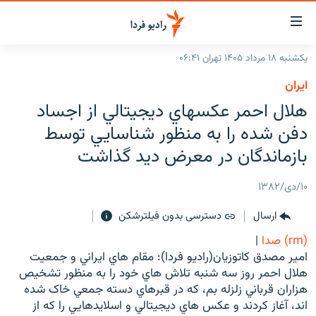
ینک‌های
ابلیت
سترسی
یکشنبه ۱۸ مرداد ۱۴۰۵ تهران ۰۶:۴۱
ازگشت
صفحه اصلی
ايران
ازگشت
ایران
هلال احمر عکسهاي ديجيتالي از اجساد
ه
نوی
جهان
دفن شده را به منظور شناسايي توسط
صلی
رادیو
بازماندگان در معرض ديد گذاشت
فتن
ه
پادکست
انتخاب کنید و بشنوید
۱۰/دی/۱۳۸۲
فحه
چندرسانه‌ای
برنامه‌های رادیویی
ستجو
ارسال
دسترسی بدون فیلترشکن
زنان فردا
فرکانس‌ها
گزارش‌های تصویری
(rm) صدا
|
گزارش‌های ویدئویی
امير مصدق كاتوزيان(راديو فردا): مقام هاي ايراني و جمعيت
English
هلال احمر روز سه شنبه تلاش هاي خود را به منظور تشخيص
هزاران قرباني زلزله بم، که در قبرهاي دسته جمعي خاک شده
به ما بپیوندید
اند، آغاز کردند و عکس هاي ديجيتالي و اسلايدهايي را که از