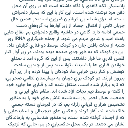
پلاستيکي تکه کاغذي را نگاه داشته است که بر روي آن محل
دفن مرد نوشته شده است. اين کار با اين که بسيار دلخراش
است، اما براي شناسايي قربانيان ضروري است.در همين حال
جريان ثابتي از انتقال اجساد از زير آوارها به گروهاي دست
جمعي ادامه دارد. گاهي در حاشيه وقايع دلخراش بم اتفاق هايي
باعث اميد و شادي مردم مي شود. از جمله خبرگزاري IRNA روز
شنبه از نجات يافتن جان دو کودک توسط دو قناري گزارش داد.
اين دو کودک که به طور جدي صدمه ديده بودند، در زير آوار کنار
قفس قناري ها قرار داشتند. پس از اين که گروه امداد صداي
خواندن قناري ها را شنيدند، توانستند پس از چندين ساعت
کوشش و کنار زدن خرابي ها، کودکان را پيدا کرده و از زير آوار
بيرون آورند. دو کودک براي درمان به بيمارستان نظامي صحرايي،
که تازه برقرار شده است، منتقل شده اند و قناري ها جايزه خود
را گفته و توسط تيم نجات آزاد شده اند. مقام هاي ايراني و
جمعيت هلال احمر روز سه شنبه تلاش هاي خود را به منظور
تشخيص هزاران قرباني زلزله بم، که در قبرهاي دسته جمعي
خاک شده اند، آغاز کردند و عکس هاي ديجيتالي و اسلايدهايي را
که از اجساد گرفته شده است، به منظور شناسايي به بازماندگان
نشان مي دهند. در يک محل خاکسپاري در بم، جايي که نزديک