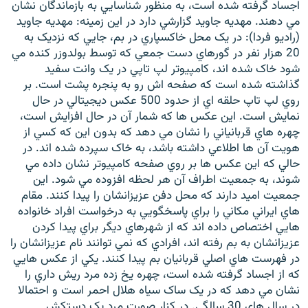
اجساد گرفته شده است، به منظور شناسايي به بازماندگان نشان
مي دهند. مهديه جاويد گزارشي دارد در اين زمينه: مهديه جاويد
(راديو فردا): در يک محل خاکسپاري در بم، جايي که نزديک به
20 هزار نفر در گورهاي دست جمعي که توسط بولدوزر کنده مي
شود خاک شده اند، کامپيوتر لپ تاپي در يک وانت سفيد
زبان‌های دیگر
گذاشته شده است که صفحه اش رو به پنجره پشت است. بر
روي لپ تاپ حلقه اي از حدود 500 عکس ديجيتالي در حال
نمايش است. اين عکس ها که شمار آن در حال افزايش است،
چهره هاي قربانياني را نشان مي دهد که بدون اين که کسي از
هويت آن ها اطلاعي داشته باشد، به خاک سپرده شده اند. در
حالي که اين عکس ها بر روي صفحه کامپيوتر نشان داده مي
شوند، به جمعيت اطراف آن هر لحظه افزوده مي شود. اين
جمعيت اميد دارند که محل دفن عزيزانشان را پيدا کنند. مقام
هاي ايراني مکاني را براي پاسخگويي به درخواست افراد خانواده
هايي اختصاص داده اند که از شهرهاي ديگر براي پيدا کردن
عزيزانشان به بم رفته اند، افرادي که نمي توانند نام عزيزانشان را
در فهرست هاي اصلي قربانيان بم پيدا کنند. يکي از عکس هايي
که از اجساد گرفته شده است، چهره يخ زده مرد ريش داري را
نشان مي دهد که در يک ساک سياه هلال احمر است و احتمالا
در سال هاي 30 سالگي. در کنار صورت مرد يک دستکش