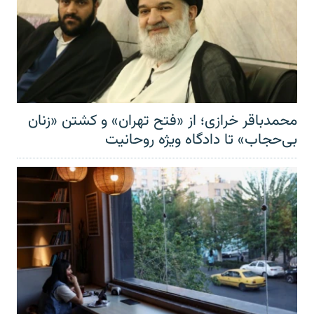
محمدباقر خرازی؛ از «فتح تهران» و کشتن «زنان
بی‌حجاب» تا دادگاه ویژه روحانیت