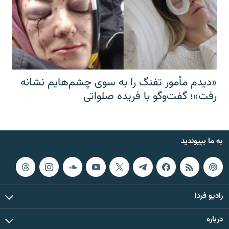
«دیدم مأمور تفنگ را به سوی چشم‌هایم نشانه
رفت»؛ گفت‌و‌گو با فریده صلواتی
به ما بپیوندید
رادیو فردا
درباره