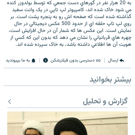
به 20 هزار نفر در گورهاي دست جمعي که توسط بولدوزر کنده
مي شود خاک شده اند، کامپيوتر لپ تاپي در يک وانت سفيد
گذاشته شده است که صفحه اش رو به پنجره پشت است. بر
روي لپ تاپ حلقه اي از حدود 500 عکس ديجيتالي در حال
نمايش است. اين عکس ها که شمار آن در حال افزايش است،
چهره هاي قربانياني را نشان مي دهد که بدون اين که کسي از
هويت آن ها اطلاعي داشته باشد، به خاک سپرده شده اند.
ارسال
دسترسی بدون فیلترشکن
به ما بپیوندید
بیشتر بخوانید
گزارش و تحلیل