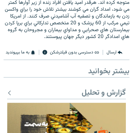
متوجه کرده اند. هرقدر اميد يافتن افراد زنده از زير آوارها کمتر
مي شود، امداد گران مي کوشند بيشتر تلاش خود را براي واکسن
زدن به بازماندگان و تصفيه آب آشاميدني صرف کنند. از امريکا
تيمي مرکب از 60 پزشک و 20 متخصص تدارکاتي براي برپا کردن
بيمارستان هاي صحرايي و مداواي بيماران و مجروحان به گروه
زبان‌های دیگر
هاي امدادگر 20 کشور ديگر جهان پيوستند.
ارسال
دسترسی بدون فیلترشکن
به ما بپیوندید
بیشتر بخوانید
گزارش و تحلیل