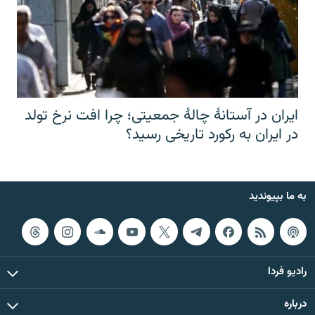
ایران در آستانهٔ چالهٔ جمعیتی؛ چرا افت نرخ تولد
در ایران به رکورد تاریخی رسید؟
به ما بپیوندید
رادیو فردا
درباره