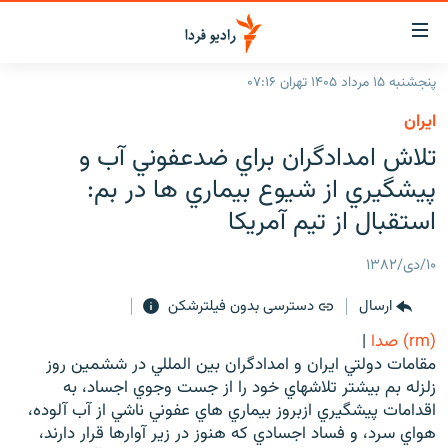
ینک‌های
ابلیت
سترسی
پنجشنبه ۱۵ مرداد ۱۴۰۵ تهران ۰۷:۱۶
ازگشت
صفحه اصلی
ايران
ازگشت
ایران
تلاش امدادگران براي ضدعفوني آب و
ه
نوی
جهان
پيشگيري از شيوع بيماري ها در بم:
صلی
رادیو
استقبال از تيم آمريكا
فتن
ه
پادکست
انتخاب کنید و بشنوید
۱۰/دی/۱۳۸۲
فحه
چندرسانه‌ای
برنامه‌های رادیویی
ستجو
ارسال
دسترسی بدون فیلترشکن
زنان فردا
فرکانس‌ها
گزارش‌های تصویری
(rm) صدا
|
گزارش‌های ویدئویی
مقامات دولتي ايران و امدادگران بين المللي در ششمين روز
English
زلزله بم بيشتر تلاشهاي خود را از جست وجوي اجساد، به
اقدامات پيشگيري ازبروز بيماري هاي عفوني ناشي از آب آلوده،
به ما بپیوندید
هواي سرد، و فساد اجسادي که هنوز در زير آوارها قرار دارند،