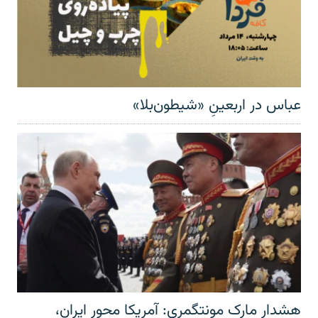
عباس در اربعینِ «شیطون‌بلا»
هشدار مارک مونتگمری: آمریکا محور ایران،