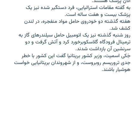
آنان پزشک هستند.
به گفته مقامات استراليايی، فرد دستگير شده نيز يک
پزشک بيست و هفت ساله است.
هفته گذشته دو خودروی حامل مواد منفجره، در لندن
کشف شد.
زبان‌های دیگر
روز شنبه گذشته نيز يک اتومبيل حامل سيلندرهای گاز به
ترمينال فرودگاه گلاسکوبرخورد کرد و آتش گرفت و دو
سرنشين آن بازداشت شدند.
جَکی اسميت، وزير کشور بريتانيا گفت اين کشور با خطر
جدی تروريسم روبروست، و از شهروندان بريتانيايی خواست
هوشيار باشند.