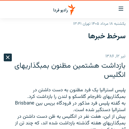
ینک‌های
ابلیت
سترسی
یکشنبه ۱۸ مرداد ۱۴۰۵ تهران ۱۳:۴۱
ازگشت
صفحه اصلی
سرخط‌ خبرها
ازگشت
ایران
ه
نوی
جهان
تیر ۱۲, ۱۳۸۶
صلی
رادیو
فتن
بازداشت هشتمين مظنون بمبگذاريهای
ه
پادکست
انتخاب کنید و بشنوید
انگليس
فحه
چندرسانه‌ای
برنامه‌های رادیویی
ستجو
پليس استراليا يک فرد مظنون به دست داشتن در
زنان فردا
فرکانس‌ها
گزارش‌های تصویری
بمبگذاريهای نافرجام گلاسکو و لندن را بازداشت کرد.
به گفته پليس فرد مذکور در فرودگاه بريس بين Brisbane
گزارش‌های ویدئویی
English
استراليا دستگير شده است.
پیش از این، هفت نفر در انگلیس به ظن دست داشتن در
بمبگذاريهای هفته گذشته بازداشت شده اند، که چند تن از
به ما بپیوندید