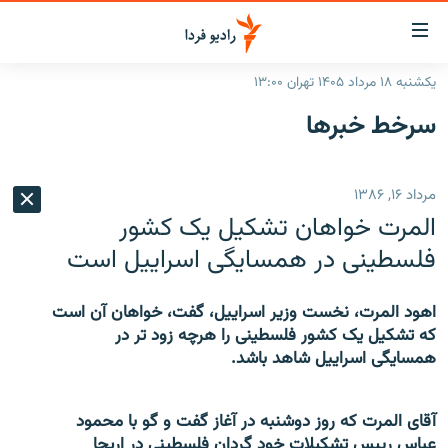
ینک‌های
ابلیت
سترسی
یکشنبه ۱۸ مرداد ۱۴۰۵ تهران ۱۳:۰۰
ازگشت
صفحه اصلی
سرخط‌ خبرها
ازگشت
ایران
ه
نوی
جهان
مرداد ۱۶, ۱۳۸۶
صلی
رادیو
فتن
المرت خواهان تشکیل یک کشور
ه
پادکست
انتخاب کنید و بشنوید
فلسطینی در همسایگی اسراییل است
فحه
چندرسانه‌ای
برنامه‌های رادیویی
ستجو
اهود المرت، نخست وزیر اسراییل، گفت، خواهان آن است
زنان فردا
فرکانس‌ها
گزارش‌های تصویری
که تشکیل یک کشور فلسطینی را هرچه زود تر در
همسایگی اسراییل شاهد باشد.
گزارش‌های ویدئویی
English
آقای المرت که روز دوشنبه در آغاز گفت و گو با محمود
به ما بپیوندید
عباس رییس تشکیلات خود گردان فلسطینی در اریحا